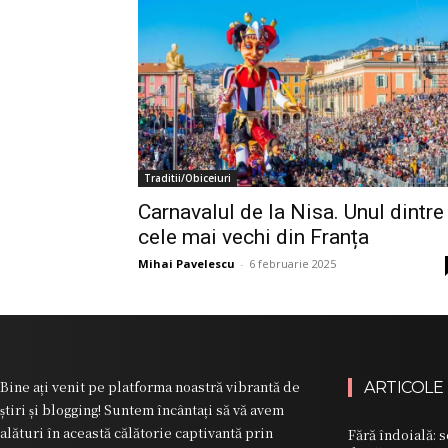
Traditii/Obiceiuri
Carnavalul de la Nisa. Unul dintre
cele mai vechi din Franța
Mihai Pavelescu
-
6 februarie 2025
Bine ați venit pe platforma noastră vibrantă de
ARTICOLE
știri și blogging! Suntem încântați să vă avem
alături în această călătorie captivantă prin
Fără îndoială: 