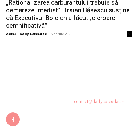
„Rationalizarea carburantului trebuie să
demareze imediat”: Traian Băsescu susține
că Executivul Bolojan a făcut „o eroare
semnificativă”
Autorii Daily Cotcodac
-
5 aprilie 2026
0
Bine ați venit pe platforma noastră vibrantă de știri și blogging!
Suntem încântați să vă avem alături în această călătorie
captivantă prin lumea informației și a ideilor. Aici, veți
descoperi o comunitate activă și pasionată, gata să exploreze
subiecte variate și să împărtășească perspective diverse.
Contacteaza-ne oricand la adresa:
contact@dailycotcodac.ro