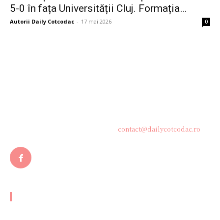
5-0 în fața Universității Cluj. Formația…
Autorii Daily Cotcodac
-
17 mai 2026
0
Bine ați venit pe platforma noastră vibrantă de știri și blogging!
Suntem încântați să vă avem alături în această călătorie
captivantă prin lumea informației și a ideilor. Aici, veți
descoperi o comunitate activă și pasionată, gata să exploreze
subiecte variate și să împărtășească perspective diverse.
Contacteaza-ne oricand la adresa:
contact@dailycotcodac.ro
ARTICOLE POPULARE
Muzeul Orsay – Capodopera artei impresioniste din Paris