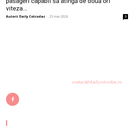
pasageri capabil să atingă de două ori
viteza…
Autorii Daily Cotcodac
-
25 mai 2026
0
Bine ați venit pe platforma noastră vibrantă de știri și blogging!
Suntem încântați să vă avem alături în această călătorie
captivantă prin lumea informației și a ideilor. Aici, veți
descoperi o comunitate activă și pasionată, gata să exploreze
subiecte variate și să împărtășească perspective diverse.
Contacteaza-ne oricand la adresa:
contact@dailycotcodac.ro
ARTICOLE POPULARE