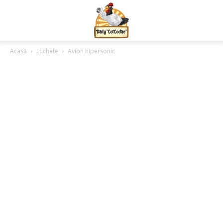
Acasă
Etichete
Avion hipersonic