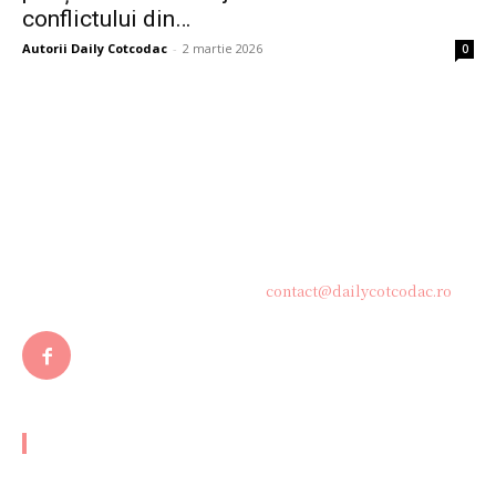
conflictului din…
Autorii Daily Cotcodac
-
2 martie 2026
0
Bine ați venit pe platforma noastră vibrantă de știri și blogging!
Suntem încântați să vă avem alături în această călătorie
captivantă prin lumea informației și a ideilor. Aici, veți
descoperi o comunitate activă și pasionată, gata să exploreze
subiecte variate și să împărtășească perspective diverse.
Contacteaza-ne oricand la adresa:
contact@dailycotcodac.ro
ARTICOLE POPULARE
Ciolacu îl acuză pe Bolojan de „o manevră contabilă” pentru a