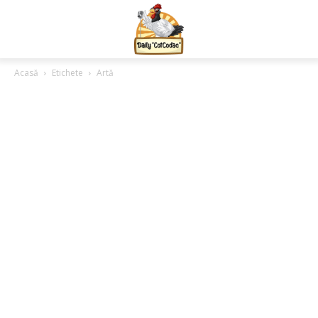
Acasă
Etichete
Artă