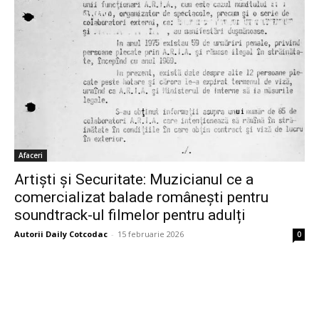
Afaceri
Artiști și Securitate: Muzicianul ce a
comercializat balade românești pentru
soundtrack-ul filmelor pentru adulți
Autorii Daily Cotcodac
-
15 februarie 2026
0
Bine ați venit pe platforma noastră vibrantă de știri și blogging!