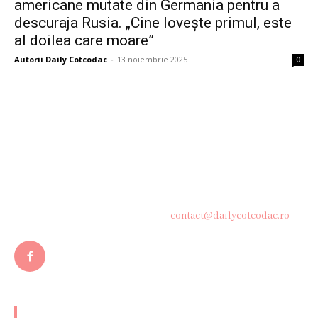
americane mutate din Germania pentru a
descuraja Rusia. „Cine lovește primul, este
al doilea care moare”
Autorii Daily Cotcodac
-
13 noiembrie 2025
0
Bine ați venit pe platforma noastră vibrantă de știri și blogging!
Suntem încântați să vă avem alături în această călătorie
captivantă prin lumea informației și a ideilor. Aici, veți
descoperi o comunitate activă și pasionată, gata să exploreze
subiecte variate și să împărtășească perspective diverse.
Contacteaza-ne oricand la adresa:
contact@dailycotcodac.ro
ARTICOLE POPULARE