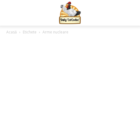
Acasă
Etichete
Arme nucleare