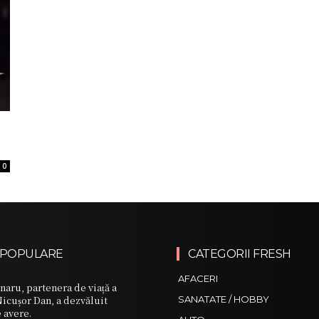
0
 POPULARE
CATEGORII FRESH
AFACERI
aru, partenera de viață a
icușor Dan, a dezvăluit
SANATATE / HOBBY
e avere.