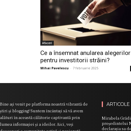
Afaceri
Ce a însemnat anularea alegerilor
pentru investitorii străini?
Mihai Pavelescu
-
7 februarie 2025
Bine ați venit pe platforma noastră vibrantă de
ARTICOLE
știri și blogging! Suntem încântați să vă avem
alături în această călătorie captivantă prin
Mirabela Grădin
președintelui N
lumea informației și a ideilor. Aici, veți
declarația sa d
descoperi o comunitate activă și pasionată,