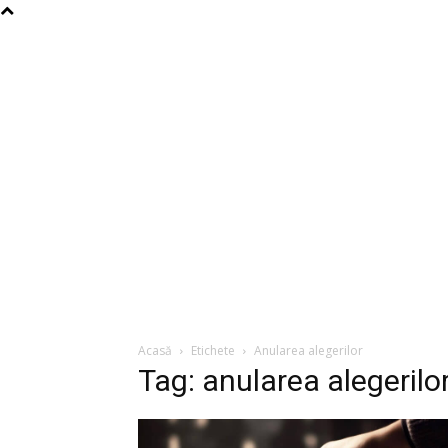
Acasă
Etichete
Anularea alegerilor
Tag: anularea alegerilo