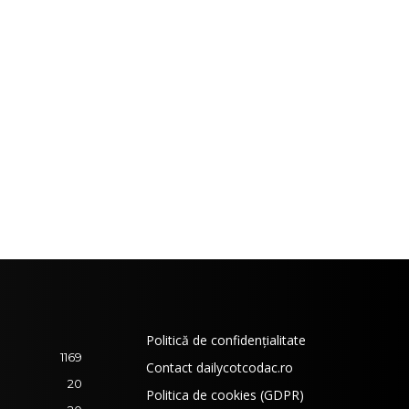
Politică de confidențialitate
1169
Contact dailycotcodac.ro
20
Politica de cookies (GDPR)