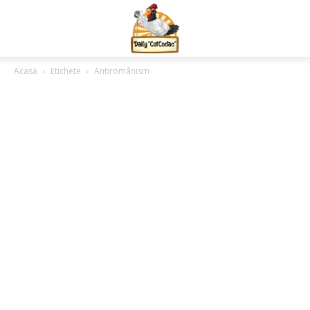
Acasă
Etichete
Antiromânism