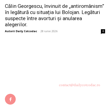
Călin Georgescu, învinuit de „antiromânism”
în legătură cu situația lui Bolojan. Legături
suspecte între avorturi și anularea
alegerilor.
Autorii Daily Cotcodac
-
28 iunie 2026
0
Bine ați venit pe platforma noastră vibrantă de știri și blogging!
Suntem încântați să vă avem alături în această călătorie
captivantă prin lumea informației și a ideilor. Aici, veți
descoperi o comunitate activă și pasionată, gata să exploreze
subiecte variate și să împărtășească perspective diverse.
Contacteaza-ne oricand la adresa:
contact@dailycotcodac.ro