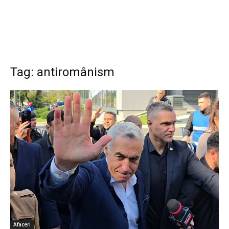
Tag: antiromânism
Afaceri