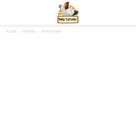
Acasă
Etichete
Amenințare