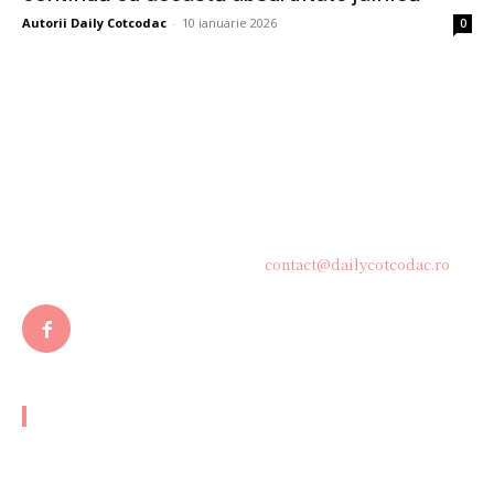
Autorii Daily Cotcodac
-
10 ianuarie 2026
0
Bine ați venit pe platforma noastră vibrantă de știri și blogging!
Suntem încântați să vă avem alături în această călătorie
captivantă prin lumea informației și a ideilor. Aici, veți
descoperi o comunitate activă și pasionată, gata să exploreze
subiecte variate și să împărtășească perspective diverse.
Contacteaza-ne oricand la adresa:
contact@dailycotcodac.ro
ARTICOLE POPULARE
Eurosport Not Accessible in Your Area