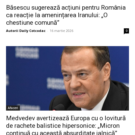
Băsescu sugerează acțiuni pentru România
ca reacție la amenințarea Iranului: „O
chestiune comună”
Autorii Daily Cotcodac
-
16 martie 2026
0
Afaceri
Medvedev avertizează Europa cu o lovitură
de rachete balistice hipersonice: „Micron
continuă cu această absurditate jalnică”