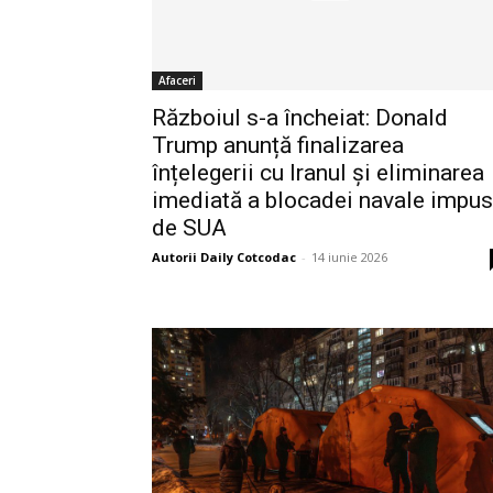
Afaceri
Războiul s-a încheiat: Donald
Trump anunță finalizarea
înțelegerii cu Iranul și eliminarea
imediată a blocadei navale impu
de SUA
Autorii Daily Cotcodac
-
14 iunie 2026