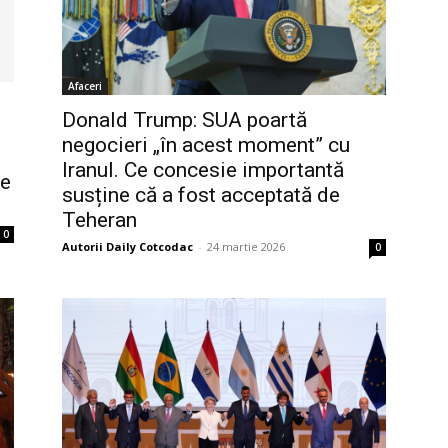
Afaceri
Donald Trump: SUA poartă
negocieri „în acest moment” cu
Iranul. Ce concesie importantă
se
susține că a fost acceptată de
Teheran
0
Autorii Daily Cotcodac
-
24 martie 2026
0