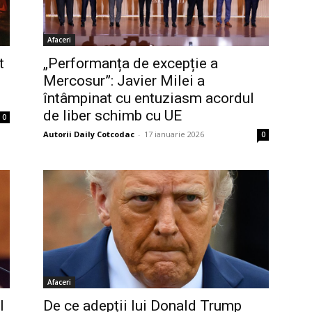
Afaceri
t
„Performanța de excepție a
Mercosur”: Javier Milei a
întâmpinat cu entuziasm acordul
de liber schimb cu UE
0
Autorii Daily Cotcodac
-
17 ianuarie 2026
0
Afaceri
l
De ce adepții lui Donald Trump