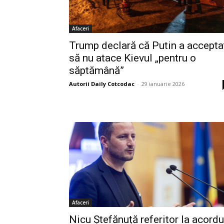
Afaceri
Trump declară că Putin a accepta
să nu atace Kievul „pentru o
săptămână”
Autorii Daily Cotcodac
-
29 ianuarie 2026
Afaceri
Nicu Ștefănuță referitor la acordu