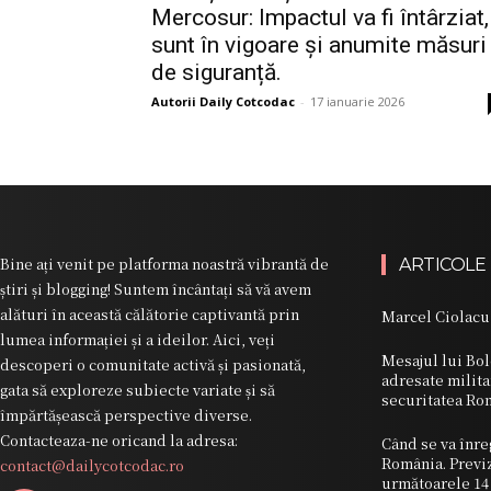
Mercosur: Impactul va fi întârziat,
sunt în vigoare și anumite măsuri
de siguranță.
Autorii Daily Cotcodac
-
17 ianuarie 2026
Bine ați venit pe platforma noastră vibrantă de
ARTICOLE
știri și blogging! Suntem încântați să vă avem
alături în această călătorie captivantă prin
Marcel Ciolacu 
lumea informației și a ideilor. Aici, veți
Mesajul lui Bo
descoperi o comunitate activă și pasionată,
adresate milita
gata să exploreze subiecte variate și să
securitatea Ro
împărtășească perspective diverse.
Contacteaza-ne oricand la adresa:
Când se va înre
România. Previ
contact@dailycotcodac.ro
următoarele 14 