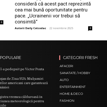
consideră că acest pact reprezintă
cea mai bună oportunitate pentru
pace. „Ucrainenii vor trebui să
consimtă”
0
Autorii Daily Cotcodac
-
22 noiembrie 2025
0
 POPULARE
CATEGORII FRESH
AFACERI
l-a pedepsit pe Victor Ponta
SANATATE / HOBBY
lojan de Ziua SUA: Mulțumiri
AUTO
rilor americani care garantează
mâniei
ENTERTAINMENT
HOME & DECO
gistra vremea călduroasă în
ziunea meteorologică pentru
FASHION
zile