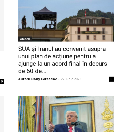
Afaceri
SUA și Iranul au convenit asupra
unui plan de acțiune pentru a
ajunge la un acord final în decurs
de 60 de…
Autorii Daily Cotcodac
-
22 iunie 2026
0
0