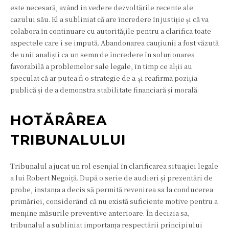
este necesară, având în vedere dezvoltările recente ale
cazului său. El a subliniat că are încredere în justiție și că va
colabora în continuare cu autoritățile pentru a clarifica toate
aspectele care i se impută. Abandonarea cauțiunii a fost văzută
de unii analiști ca un semn de încredere în soluționarea
favorabilă a problemelor sale legale, în timp ce alții au
speculat că ar putea fi o strategie de a-și reafirma poziția
publică și de a demonstra stabilitate financiară și morală.
HOTĂRÂREA
TRIBUNALULUI
Tribunalul a jucat un rol esențial în clarificarea situației legale
a lui Robert Negoiță. După o serie de audieri și prezentări de
probe, instanța a decis să permită revenirea sa la conducerea
primăriei, considerând că nu există suficiente motive pentru a
menține măsurile preventive anterioare. În decizia sa,
tribunalul a subliniat importanța respectării principiului