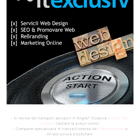
- Ai nevoie de transport aeroport in Anglia? Încearcă
Airport Taxi
London
. Calitate la prețul corect.
- Companie specializata in tranzactionarea de
Criptomonede
si
infrastructura blockchain.