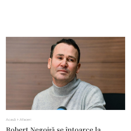
Acasă
Afaceri
Robert Negoiță se întoarce la