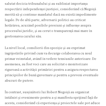
salutat decizia tribunalului și au subliniat importanța
respectării independenței justiției, considerând că Negoiță
merită să-și continue mandatul dacă nu există impedimente
legale. Pe de altă parte, adversarii politici au criticat
hotărârea, acuzând posibile presiuni și influențe asupra
procesului juridic, și au cerut o transparență mai mare în
gestionarea cazului său.
La nivel local, consilierii din opoziție și-au exprimat
îngrijorările privind cum va decurge colaborarea cu noul
primar reinstalat, având în vedere tensiunile anterioare. De
asemenea, au fost voci care au solicitat o monitorizare
riguroasă a activității primăriei pentru a asigura respectarea
principiilor de bună guvernare și pentru a preveni eventuale
abuzuri de putere.
În contrast, susținătorii lui Robert Negoiță au organizat
întâlniri și evenimente pentru a-și manifesta sprijinul față de
acesta, considerând că experiența și proiectele sale pot aduce