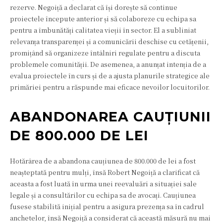
rezerve. Negoiță a declarat că își dorește să continue
proiectele începute anterior și să colaboreze cu echipa sa
pentru a îmbunătăți calitatea vieții în sector. El a subliniat
relevanța transparenței și a comunicării deschise cu cetățenii,
promițând să organizeze întâlniri regulate pentru a discuta
problemele comunității. De asemenea, a anunțat intenția de a
evalua proiectele în curs și de a ajusta planurile strategice ale
primăriei pentru a răspunde mai eficace nevoilor locuitorilor.
ABANDONAREA CAUȚIUNII
DE 800.000 DE LEI
Hotărârea de a abandona cauțiunea de 800.000 de lei a fost
neașteptată pentru mulți, însă Robert Negoiță a clarificat că
aceasta a fost luată în urma unei reevaluări a situației sale
legale și a consultărilor cu echipa sa de avocați. Cauțiunea
fusese stabilită inițial pentru a asigura prezența sa în cadrul
anchetelor, însă Negoiță a considerat că această măsură nu mai