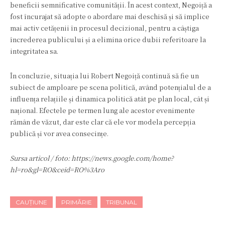
beneficii semnificative comunității. În acest context, Negoiță a
fost încurajat să adopte o abordare mai deschisă și să implice
mai activ cetățenii în procesul decizional, pentru a câștiga
încrederea publicului și a elimina orice dubii referitoare la
integritatea sa.
În concluzie, situația lui Robert Negoiță continuă să fie un
subiect de amploare pe scena politică, având potențialul de a
influența relațiile și dinamica politică atât pe plan local, cât și
național. Efectele pe termen lung ale acestor evenimente
rămân de văzut, dar este clar că ele vor modela percepția
publică și vor avea consecințe.
Sursa articol / foto: https://news.google.com/home?
hl=ro&gl=RO&ceid=RO%3Aro
CAUȚIUNE
PRIMĂRIE
TRIBUNAL