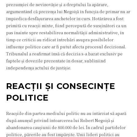
prezumției de nevinovăție și a dreptului la apărare,
argumentând că prezența lui Negoiță în funcția de primar nu ar
împiedica desfășurarea anchetelor în curs. Hotărârea a fost
primită cu reacții mixte, fiind percepută de susținători ca un
pas înainte spre restabilirea normalității administrative, în
timp ce criticii au ridicat întrebări asupra posibilelor
influențe politice care ar fi putut afecta procesul decizional.
Tribunalul a reafirmat însă că decizia s-a bazat exclusiv pe
faptele și dovezile prezentate în dosar, subliniind
independența actului de justiție.
REACȚII ȘI CONSECINȚE
POLITICE
Reacțiile din partea mediului politic nu au întârziat să apară
după anunțul privind întoarcerea lui Robert Negoiță și
abandonarea cauțiunii de 800.000 de lei. În cadrul partidelor
politice, părerile au fost împărțite. Unii lideri politici au