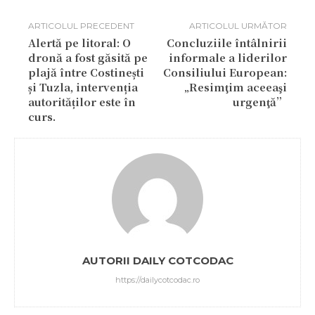
ARTICOLUL PRECEDENT
ARTICOLUL URMĂTOR
Alertă pe litoral: O
Concluziile întâlnirii
dronă a fost găsită pe
informale a liderilor
plajă între Costinești
Consiliului European:
și Tuzla, intervenția
„Resimţim aceeaşi
autorităților este în
urgenţă”
curs.
AUTORII DAILY COTCODAC
https://dailycotcodac.ro