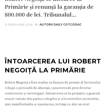
Primărie și renunță la garanția de
800.000 de lei. Tribunalul…
12 FEBRUARIE 2026
BY
AUTORII DAILY COTCODAC
Facebook
Twitter
Pinterest
W
ÎNTOARCEREA LUI ROBERT
NEGOIȚĂ LA PRIMĂRIE
Robert Negoiță a fost readus în funcția de primar al Sectorului
3 după o perioadă de absență, caracterizată prin diverse
controverse și investigații. Întoarcerea sa la primărie a generat
reacții variate din partea colegilor și a locuitorilor sectorului,
unii manifestându-și susținerea, în timp ce alții au avut