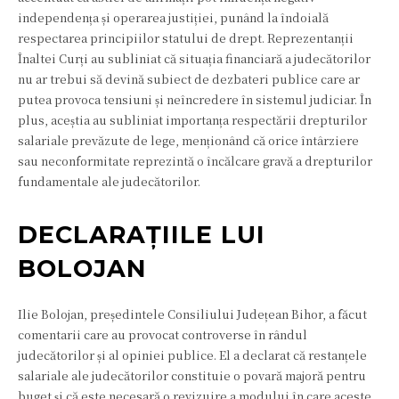
independența și operarea justiției, punând la îndoială
respectarea principiilor statului de drept. Reprezentanții
Înaltei Curți au subliniat că situația financiară a judecătorilor
nu ar trebui să devină subiect de dezbateri publice care ar
putea provoca tensiuni și neîncredere în sistemul judiciar. În
plus, aceștia au subliniat importanța respectării drepturilor
salariale prevăzute de lege, menționând că orice întârziere
sau neconformitate reprezintă o încălcare gravă a drepturilor
fundamentale ale judecătorilor.
DECLARAȚIILE LUI
BOLOJAN
Ilie Bolojan, președintele Consiliului Județean Bihor, a făcut
comentarii care au provocat controverse în rândul
judecătorilor și al opiniei publice. El a declarat că restanțele
salariale ale judecătorilor constituie o povară majoră pentru
buget și că este necesară o revizuire a modului în care aceste