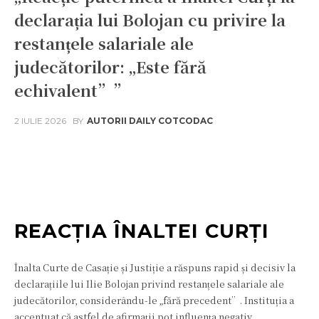
declarația lui Bolojan cu privire la
restanțele salariale ale
judecătorilor: „Este fără
echivalent””
2 IULIE 2026
BY
AUTORII DAILY COTCODAC
Facebook
Twitter
Pinterest
W
REACȚIA ÎNALTEI CURȚI
Înalta Curte de Casație și Justiție a răspuns rapid și decisiv la
declarațiile lui Ilie Bolojan privind restanțele salariale ale
judecătorilor, considerându-le „fără precedent”. Instituția a
accentuat că astfel de afirmații pot influența negativ