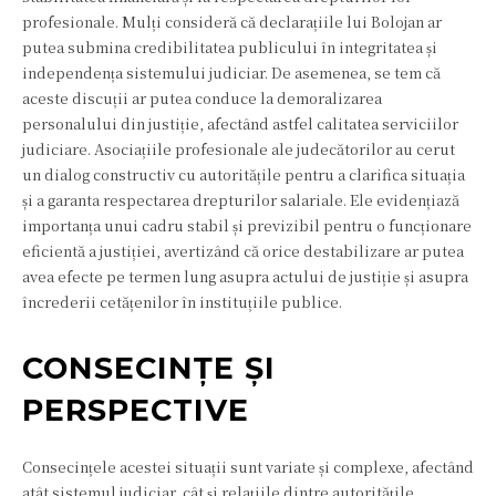
profesionale. Mulți consideră că declarațiile lui Bolojan ar
putea submina credibilitatea publicului în integritatea și
independența sistemului judiciar. De asemenea, se tem că
aceste discuții ar putea conduce la demoralizarea
personalului din justiție, afectând astfel calitatea serviciilor
judiciare. Asociațiile profesionale ale judecătorilor au cerut
un dialog constructiv cu autoritățile pentru a clarifica situația
și a garanta respectarea drepturilor salariale. Ele evidențiază
importanța unui cadru stabil și previzibil pentru o funcționare
eficientă a justiției, avertizând că orice destabilizare ar putea
avea efecte pe termen lung asupra actului de justiție și asupra
încrederii cetățenilor în instituțiile publice.
CONSECINȚE ȘI
PERSPECTIVE
Consecințele acestei situații sunt variate și complexe, afectând
atât sistemul judiciar, cât și relațiile dintre autoritățile