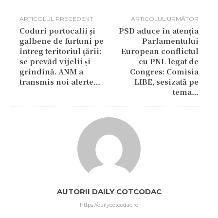
ARTICOLUL PRECEDENT
ARTICOLUL URMĂTOR
Coduri portocalii și
PSD aduce în atenția
galbene de furtuni pe
Parlamentului
întreg teritoriul țării:
European conflictul
se prevăd vijelii și
cu PNL legat de
grindină. ANM a
Congres: Comisia
transmis noi alerte…
LIBE, sesizată pe
tema…
AUTORII DAILY COTCODAC
https://dailycotcodac.ro