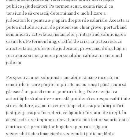
publice și judecători. Pe termen scurt, există riscul ca
tensiunile să crească, determinând o mobilizare a
judecătorilor pentru a-și apăra drepturile salariale. Aceasta ar
putea include acțiuni de protest sau chiar greve, perturbând
semnificativ activitatea instanțelor și întârziind soluționarea
cazurilor. Pe termen lung, o astfel de criză ar putea reduce
atractivitatea profesiei de judecător, provocând dificultăți în
recrutarea și menținerea personalului calificat în sistemul
judiciar.
Perspectiva unei soluționări amiabile rămâne incertă, în
condițiile în care părțile implicate nu au reușit până acum să
găsească un punct comun pentru dialog. Este esențial ca
autoritățile să abordeze această problemă cu responsabilitate
și deschidere, având în vedere impactul asupra funcționării
justiției și asupra încrederii cetățenilor în statul de drept. În
acest cadru, se impune o reevaluare a politicilor salariale și o
clarificare a priorităților bugetare pentru a asigura
sustenabilitatea financiară a sistemului judiciar, fără a