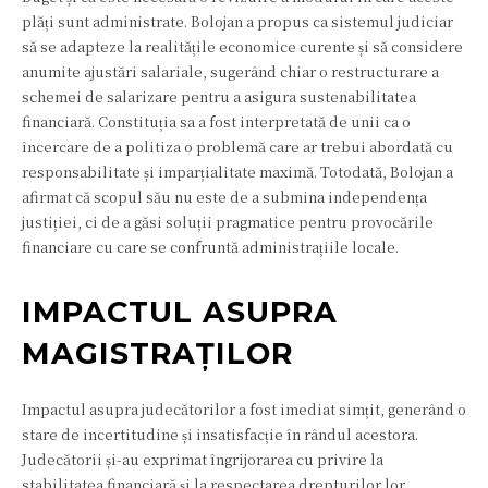
plăți sunt administrate. Bolojan a propus ca sistemul judiciar
să se adapteze la realitățile economice curente și să considere
anumite ajustări salariale, sugerând chiar o restructurare a
schemei de salarizare pentru a asigura sustenabilitatea
financiară. Constituția sa a fost interpretată de unii ca o
încercare de a politiza o problemă care ar trebui abordată cu
responsabilitate și imparțialitate maximă. Totodată, Bolojan a
afirmat că scopul său nu este de a submina independența
justiției, ci de a găsi soluții pragmatice pentru provocările
financiare cu care se confruntă administrațiile locale.
IMPACTUL ASUPRA
MAGISTRAȚILOR
Impactul asupra judecătorilor a fost imediat simțit, generând o
stare de incertitudine și insatisfacție în rândul acestora.
Judecătorii și-au exprimat îngrijorarea cu privire la
stabilitatea financiară și la respectarea drepturilor lor