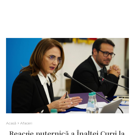
Acasă
Afaceri
„Reacție puternică a Înaltei Curți la