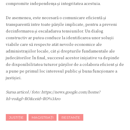
compromite independența și integritatea acestuia.
De asemenea, este necesară o comunicare eficientă și
transparentă între toate părțile implicate, pentru a preveni
dezinformarea și escaladarea tensiunilor. Un dialog
constructiv ar putea conduce la identificarea unor soluții
viabile care să respecte atât nevoile economice ale
administrațiilor locale, cât și drepturile fundamentale ale
judecătorilor. În final, succesul acestor inițiative va depinde
de disponibilitatea tuturor părților de a colabora eficient și de
a pune pe primul loc interesul public și buna funcționare a
justiției.
Sursa articol / foto: https://news.google.com/home?
hl=ro&gl=RO&ceid=RO%3Aro
JUSTIȚIE
MAGISTRAȚI
RESTANȚE