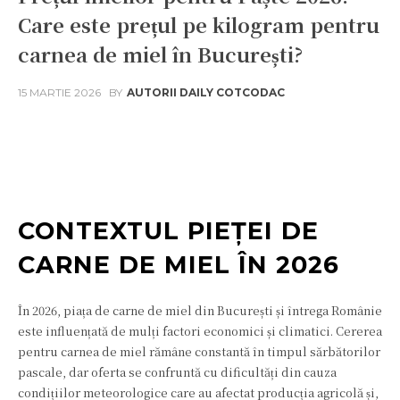
Care este prețul pe kilogram pentru
carnea de miel în București?
15 MARTIE 2026
BY
AUTORII DAILY COTCODAC
Facebook
Twitter
Pinterest
W
CONTEXTUL PIEȚEI DE
CARNE DE MIEL ÎN 2026
În 2026, piața de carne de miel din București și întrega Românie
este influențată de mulți factori economici și climatici. Cererea
pentru carnea de miel rămâne constantă în timpul sărbătorilor
pascale, dar oferta se confruntă cu dificultăți din cauza
condițiilor meteorologice care au afectat producția agricolă și,