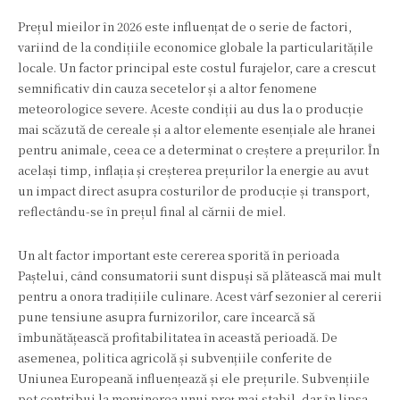
Prețul mieilor în 2026 este influențat de o serie de factori,
variind de la condițiile economice globale la particularitățile
locale. Un factor principal este costul furajelor, care a crescut
semnificativ din cauza secetelor și a altor fenomene
meteorologice severe. Aceste condiții au dus la o producție
mai scăzută de cereale și a altor elemente esențiale ale hranei
pentru animale, ceea ce a determinat o creștere a prețurilor. În
același timp, inflația și creșterea prețurilor la energie au avut
un impact direct asupra costurilor de producție și transport,
reflectându-se în prețul final al cărnii de miel.
Un alt factor important este cererea sporită în perioada
Paștelui, când consumatorii sunt dispuși să plătească mai mult
pentru a onora tradițiile culinare. Acest vârf sezonier al cererii
pune tensiune asupra furnizorilor, care încearcă să
îmbunătățească profitabilitatea în această perioadă. De
asemenea, politica agricolă și subvențiile conferite de
Uniunea Europeană influențează și ele prețurile. Subvențiile
pot contribui la menținerea unui preț mai stabil, dar în lipsa