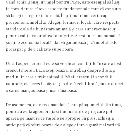
Când achiziționați un miel pentru Paște, este esențial să luați
în considerare câteva aspecte fundamentale care vă vor ajuta
să faceți o alegere informată. În primul rând, verificați
proveniența mielului. Alegeți furnizori locali, care respectă
standardele de bunăstare animală și care sunt recunoscuți
pentru calitatea produselor oferite. Acest lucru nu numai că
susține economia locală, dar vă garantează și că mielul este
proaspăt și de o calitate superioară.
Un alt aspect crucial este să verificați condițiile în care a fost
crescut mielul. Dacă aveți ocazia, întrebați despre dieta și
mediul în care a trăit animalul. Mieii crescuți în condiții
naturale, cu acces la pășuni și o dietă echilibrată, au de obicei
o carne mai gustoasă și mai sănătoasă.
De asemenea, este recomandat să cumpărați mielul din timp,
pentru a evita aglomerația și fluctuațiile de preț care pot
apărea pe măsură ce Paștele se apropie. În plus, achiziția
anticipată vă oferă ocazia de a alege dintr-o gamă mai variată