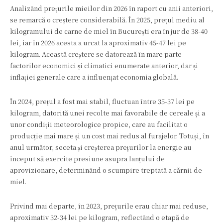
Analizând prețurile mieilor din 2026 în raport cu anii anteriori,
se remarcă o creștere considerabilă. În 2025, prețul mediu al
kilogramului de carne de miel în București era în jur de 38-40
lei, iar în 2026 acesta a urcat la aproximativ 45-47 lei pe
kilogram. Această creștere se datorează în mare parte
factorilor economici și climatici enumerate anterior, dar și
inflației generale care a influențat economia globală.
În 2024, prețul a fost mai stabil, fluctuan între 35-37 lei pe
kilogram, datorită unei recolte mai favorabile de cereale și a
unor condiții meteorologice propice, care au facilitat o
producție mai mare și un cost mai redus al furajelor. Totuși, în
anul următor, seceta și creșterea prețurilor la energie au
început să exercite presiune asupra lanțului de
aprovizionare, determinând o scumpire treptată a cărnii de
miel.
Privind mai departe, în 2023, prețurile erau chiar mai reduse,
aproximativ 32-34 lei pe kilogram, reflectând o etapă de