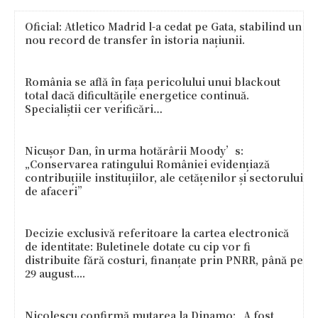
Oficial: Atletico Madrid l-a cedat pe Gata, stabilind un
nou record de transfer în istoria națiunii.
România se află în fața pericolului unui blackout
total dacă dificultățile energetice continuă.
Specialiștii cer verificări…
Nicușor Dan, în urma hotărârii Moody’s:
„Conservarea ratingului României evidențiază
contribuțiile instituțiilor, ale cetățenilor și sectorului
de afaceri”
Decizie exclusivă referitoare la cartea electronică
de identitate: Buletinele dotate cu cip vor fi
distribuite fără costuri, finanțate prin PNRR, până pe
29 august....
Nicolescu confirmă mutarea la Dinamo: „A fost