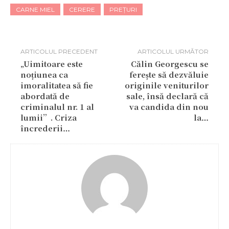
CARNE MIEL
CERERE
PREȚURI
ARTICOLUL PRECEDENT
ARTICOLUL URMĂTOR
„Uimitoare este
Călin Georgescu se
noțiunea ca
ferește să dezvăluie
imoralitatea să fie
originile veniturilor
abordată de
sale, însă declară că
criminalul nr. 1 al
va candida din nou
lumii”. Criza
la…
încrederii…