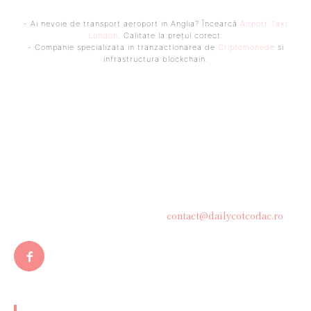
- Ai nevoie de transport aeroport in Anglia? Încearcă
Airport Taxi
London
. Calitate la prețul corect.
- Companie specializata in tranzactionarea de
Criptomonede
si
infrastructura blockchain.
Bine ați venit pe platforma noastră vibrantă de știri și blogging!
Suntem încântați să vă avem alături în această călătorie
captivantă prin lumea informației și a ideilor. Aici, veți
descoperi o comunitate activă și pasionată, gata să exploreze
subiecte variate și să împărtășească perspective diverse.
Contacteaza-ne oricand la adresa:
contact@dailycotcodac.ro