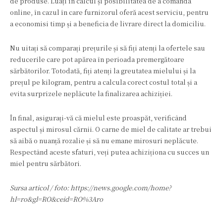
de produse. Luați în calcul și posibilitatea de a comanda
online, în cazul în care furnizorul oferă acest serviciu, pentru
a economisi timp și a beneficia de livrare direct la domiciliu.
Nu uitați să comparați prețurile și să fiți atenți la ofertele sau
reducerile care pot apărea în perioada premergătoare
sărbătorilor. Totodată, fiți atenți la greutatea mielului și la
prețul pe kilogram, pentru a calcula corect costul total și a
evita surprizele neplăcute la finalizarea achiziției.
În final, asigurați-vă că mielul este proaspăt, verificând
aspectul și mirosul cărnii. O carne de miel de calitate ar trebui
să aibă o nuanță rozalie și să nu emane mirosuri neplăcute.
Respectând aceste sfaturi, veți putea achiziționa cu succes un
miel pentru sărbători.
Sursa articol / foto: https://news.google.com/home?
hl=ro&gl=RO&ceid=RO%3Aro