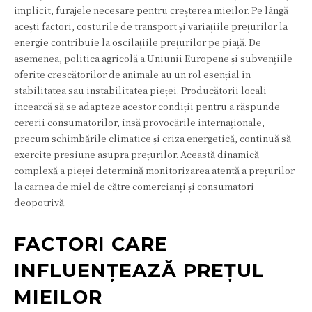
implicit, furajele necesare pentru creșterea mieilor. Pe lângă
acești factori, costurile de transport și variațiile prețurilor la
energie contribuie la oscilațiile prețurilor pe piață. De
asemenea, politica agricolă a Uniunii Europene și subvențiile
oferite crescătorilor de animale au un rol esențial în
stabilitatea sau instabilitatea pieței. Producătorii locali
încearcă să se adapteze acestor condiții pentru a răspunde
cererii consumatorilor, însă provocările internaționale,
precum schimbările climatice și criza energetică, continuă să
exercite presiune asupra prețurilor. Această dinamică
complexă a pieței determină monitorizarea atentă a prețurilor
la carnea de miel de către comercianți și consumatori
deopotrivă.
FACTORI CARE
INFLUENȚEAZĂ PREȚUL
MIEILOR