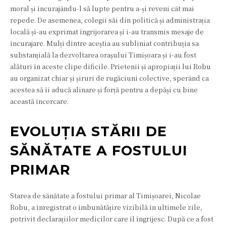
moral și încurajându-l să lupte pentru a-și reveni cât mai
repede. De asemenea, colegii săi din politică și administrația
locală și-au exprimat îngrijorarea și i-au transmis mesaje de
încurajare. Mulți dintre aceștia au subliniat contribuția sa
substanțială la dezvoltarea orașului Timișoara și i-au fost
alături în aceste clipe dificile. Prietenii și apropiații lui Robu
au organizat chiar și șiruri de rugăciuni colective, sperând ca
acestea să îi aducă alinare și forță pentru a depăși cu bine
această încercare.
EVOLUȚIA STĂRII DE
SĂNĂTATE A FOSTULUI
PRIMAR
Starea de sănătate a fostului primar al Timișoarei, Nicolae
Robu, a înregistrat o îmbunătățire vizibilă în ultimele zile,
potrivit declarațiilor medicilor care îl îngrijesc. După ce a fost