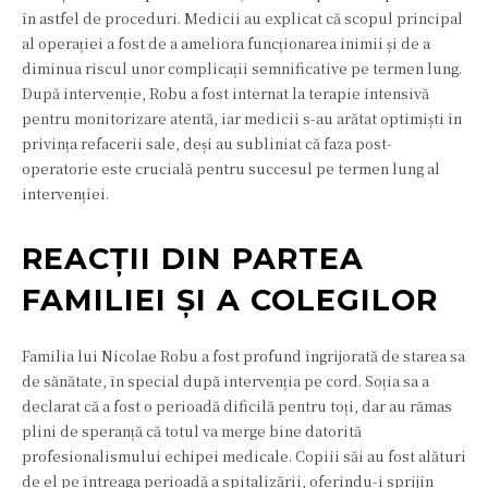
în astfel de proceduri. Medicii au explicat că scopul principal
al operației a fost de a ameliora funcționarea inimii și de a
diminua riscul unor complicații semnificative pe termen lung.
După intervenție, Robu a fost internat la terapie intensivă
pentru monitorizare atentă, iar medicii s-au arătat optimiști în
privința refacerii sale, deși au subliniat că faza post-
operatorie este crucială pentru succesul pe termen lung al
intervenției.
REACȚII DIN PARTEA
FAMILIEI ȘI A COLEGILOR
Familia lui Nicolae Robu a fost profund îngrijorată de starea sa
de sănătate, în special după intervenția pe cord. Soția sa a
declarat că a fost o perioadă dificilă pentru toți, dar au rămas
plini de speranță că totul va merge bine datorită
profesionalismului echipei medicale. Copiii săi au fost alături
de el pe întreaga perioadă a spitalizării, oferindu-i sprijin