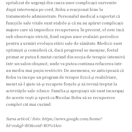
spitalizat de urgență din cauza unor complicații survenite
după intervenția pe cord, Robu a reacționat bine la
tratamentele administrate. Personalul medical a raportat că
funcțiile sale vitale sunt stabile și că nu au apărut complicații
majore care să împiedice recuperarea. În prezent, el este încă
sub observație strictă, fiind supus unor evaluări periodice
pentru a urmări evoluția stării sale de sănătate. Medicii sunt
optimiști și consideră că, dacă progresul se menține, fostul
primar ar putea fi mutat curând din secția de terapie intensivă
într-un salon obișnuit, unde va putea continua refacerea într-
un mediu mai puțin restrictiv. De asemenea, se anticipează că
Robu va începe un program de terapie fizică și reabilitare,
menit să-l ajute să-și recapete forțele și să revină treptat la
activitățile sale zilnice. Familia și apropiații săi sunt încurajați
de aceste vești și speră ca Nicolae Robu să se recupereze
complet cât mai curând.
Sursa articol / foto: https://news.google.com/home?
hl=ro&gl=RO&ceid=RO%3Aro