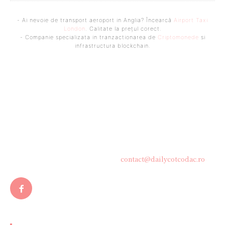
- Ai nevoie de transport aeroport in Anglia? Încearcă
Airport Taxi
London
. Calitate la prețul corect.
- Companie specializata in tranzactionarea de
Criptomonede
si
infrastructura blockchain.
Bine ați venit pe platforma noastră vibrantă de știri și blogging!
Suntem încântați să vă avem alături în această călătorie
captivantă prin lumea informației și a ideilor. Aici, veți
descoperi o comunitate activă și pasionată, gata să exploreze
subiecte variate și să împărtășească perspective diverse.
Contacteaza-ne oricand la adresa:
contact@dailycotcodac.ro