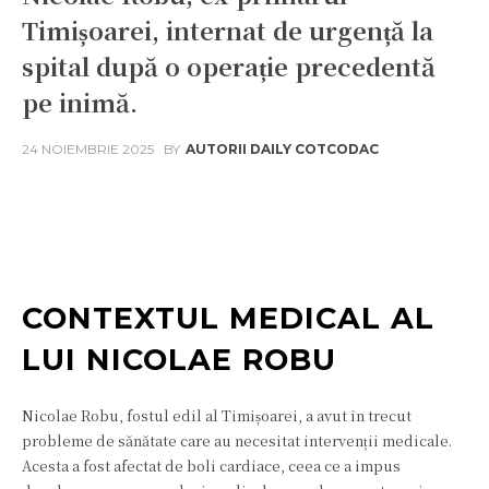
Timișoarei, internat de urgență la
spital după o operație precedentă
pe inimă.
24 NOIEMBRIE 2025
BY
AUTORII DAILY COTCODAC
Facebook
Twitter
Pinterest
W
CONTEXTUL MEDICAL AL
LUI NICOLAE ROBU
Nicolae Robu, fostul edil al Timișoarei, a avut în trecut
probleme de sănătate care au necesitat intervenții medicale.
Acesta a fost afectat de boli cardiace, ceea ce a impus