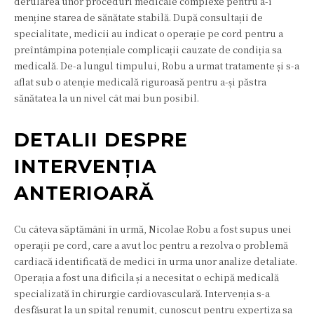
derularea unor proceduri medicale complexe pentru a-i
menține starea de sănătate stabilă. După consultații de
specialitate, medicii au indicat o operație pe cord pentru a
preîntâmpina potențiale complicații cauzate de condiția sa
medicală. De-a lungul timpului, Robu a urmat tratamente și s-a
aflat sub o atenție medicală riguroasă pentru a-și păstra
sănătatea la un nivel cât mai bun posibil.
DETALII DESPRE
INTERVENȚIA
ANTERIOARĂ
Cu câteva săptămâni în urmă, Nicolae Robu a fost supus unei
operații pe cord, care a avut loc pentru a rezolva o problemă
cardiacă identificată de medici în urma unor analize detaliate.
Operația a fost una dificila și a necesitat o echipă medicală
specializată în chirurgie cardiovasculară. Intervenția s-a
desfășurat la un spital renumit, cunoscut pentru expertiza sa