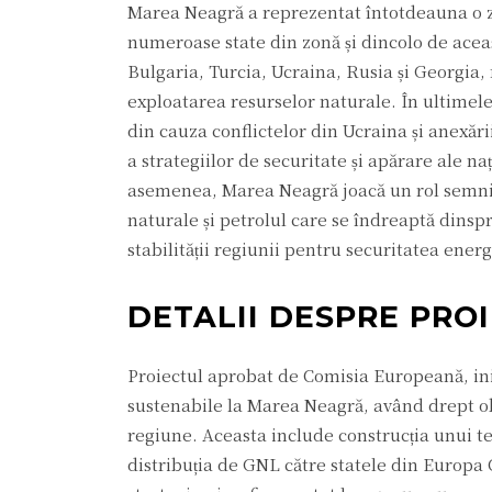
Marea Neagră a reprezentat întotdeauna o zo
numeroase state din zonă și dincolo de acea
Bulgaria, Turcia, Ucraina, Rusia și Georgia, f
exploatarea resurselor naturale. În ultimele 
din cauza conflictelor din Ucraina și anexăr
a strategiilor de securitate și apărare ale n
asemenea, Marea Neagră joacă un rol semnifi
naturale și petrolul care se îndreaptă dinsp
stabilității regiunii pentru securitatea ene
DETALII DESPRE PRO
Proiectul aprobat de Comisia Europeană, ini
sustenabile la Marea Neagră, având drept obie
regiune. Aceasta include construcția unui te
distribuția de GNL către statele din Europa 