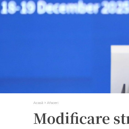
Acasă
Afaceri
Modificare st