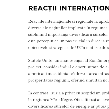
REACȚII INTERNAȚIO
Reacțiile internaționale și regionale la apro
diverse ale națiunilor implicate în regiune
subliniind importanța diversificării surselor 
este perceput ca un pas crucial în direcția 
obiectivele strategice ale UE în materie de 
Statele Unite, un aliat esențial al României 
proiect, considerându-l o oportunitate de a c
americani au subliniat că dezvoltarea infras
prosperitatea regiunii, oferind simultan no
În contrast, Rusia a privit cu scepticism pro
în regiunea Mării Negre. Oficialii ruși au ave
diversificarea surselor de energie ar putea 