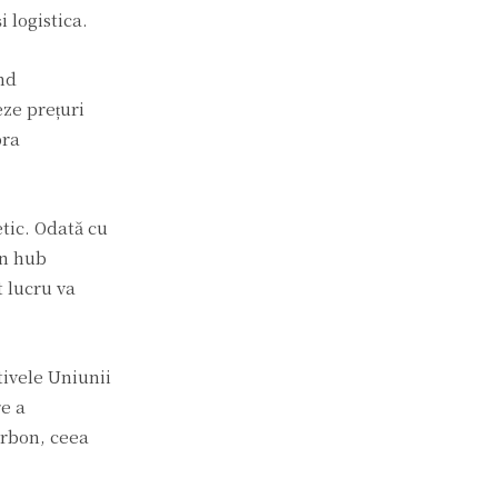
 logistica.
ând
eze prețuri
pra
etic. Odată cu
un hub
 lucru va
tivele Uniunii
e a
arbon, ceea