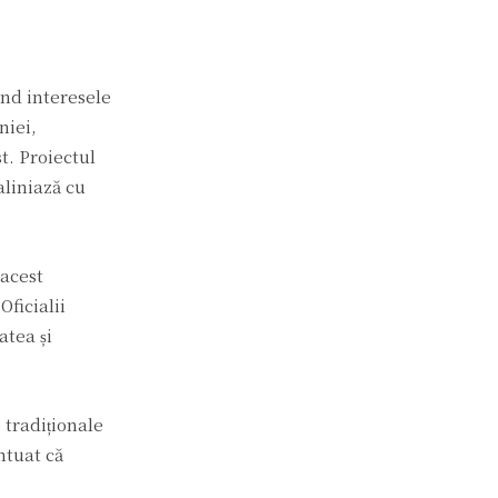
ând interesele
niei,
t. Proiectul
aliniază cu
 acest
Oficialii
atea și
 tradiționale
ntuat că