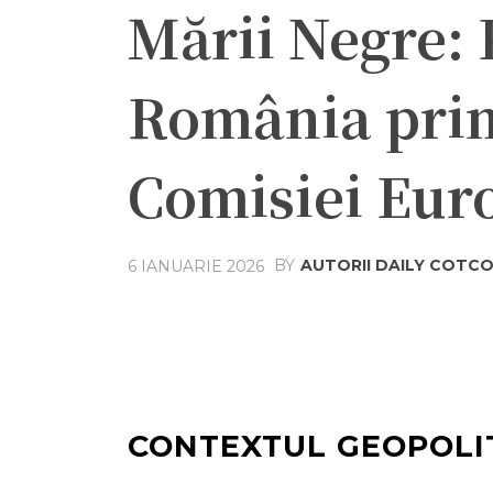
Mării Negre: P
România prim
Comisiei Eur
BY
AUTORII DAILY COTC
6 IANUARIE 2026
Acțiune
Facebook
Twit
CONTEXTUL GEOPOLIT