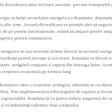
 la dezvoltarea unor sectoare asociate, precum transportul și
 energie va întări securitatea energetică a României, diminu
alte zone. Această diversificare va permite țării să negoci
ile de pe piețele internaționale, având un impact pozitiv asu
ergetice pentru consumatori.
tragerea de noi investiții străine directe în sectorul energ
e excelență pentru inovație și cercetare, România va deveni 
nsate, atrăgând companii și experți din întreaga lume. Acest
 la creșterea economică pe termen lung.
 României către o economie ecologică, aliniindu-se cu obiec
rbon. Prin implementarea tehnologiilor de captare și stocar
ie regenerabilă, România își va putea reduce amprenta de c
i va îmbunătăți calitatea vieții cetățenilor.