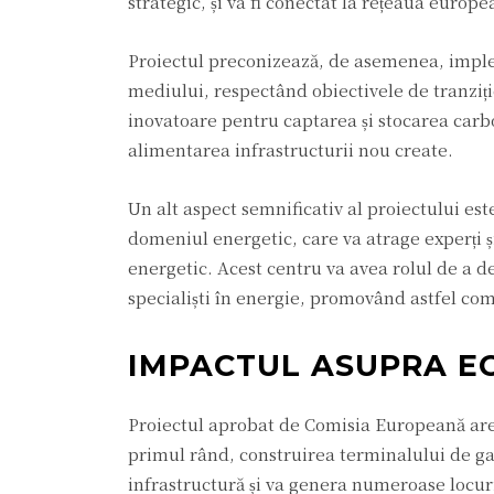
strategic, și va fi conectat la rețeaua eur
Proiectul preconizează, de asemenea, impl
mediului, respectând obiectivele de tranziți
inovatoare pentru captarea și stocarea carb
alimentarea infrastructurii nou create.
Un alt aspect semnificativ al proiectului est
domeniul energetic, care va atrage experți și
energetic. Acest centru va avea rolul de a de
specialiști în energie, promovând astfel com
IMPACTUL ASUPRA E
Proiectul aprobat de Comisia Europeană are
primul rând, construirea terminalului de gaze
infrastructură și va genera numeroase locuri