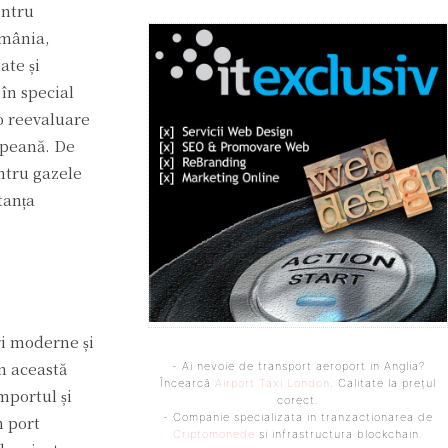
entru
omânia,
ate și
 în special
o reevaluare
ropeană. De
ntru gazele
tanța
ri moderne și
în această
- Ai nevoie de transport aeroport in Anglia?
Încearcă
Airport Taxi London
. Calitate la prețul
mportul și
corect.
- Companie specializata in tranzactionarea de
n port
Criptomonede
si infrastructura blockchain.