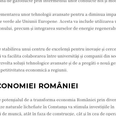
opeană de gazoducte prin intermediul unor conducte noi și mo
ementarea unor tehnologii avansate pentru a diminua impa
e verde ale Uniunii Europene. Acesta va include utilizarea u
onului, precum și integrarea surselor de energie regenerab
e stabilirea unui centru de excelență pentru inovație și cerce
 va facilita colaborarea între universități și companii din se
zvolta soluții tehnologice avansate și de a pregăti o nouă g
petitivitatea economică a regiunii.
CONOMIEI ROMÂNIEI
 potențialul de a transforma economia României prin diver
 naturale lichefiate în Constanța va stimula investițiile în
 de muncă, atât în faza de construcție, cât și în cea de oper