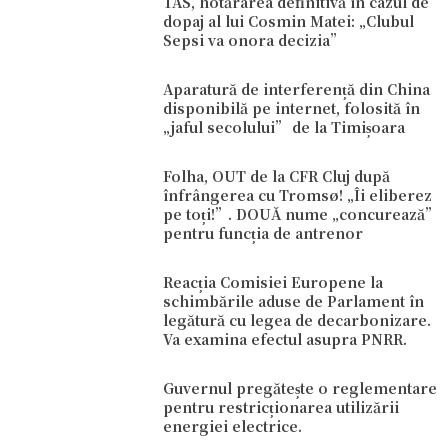
TAS, hotărârea definitivă în cazul de
dopaj al lui Cosmin Matei: „Clubul
Sepsi va onora decizia”
Aparatură de interferență din China
disponibilă pe internet, folosită în
„jaful secolului” de la Timișoara
Folha, OUT de la CFR Cluj după
înfrângerea cu Tromsø! „Îi eliberez
pe toți!”. DOUĂ nume „concurează”
pentru funcția de antrenor
Reacția Comisiei Europene la
schimbările aduse de Parlament în
legătură cu legea de decarbonizare.
Va examina efectul asupra PNRR.
Guvernul pregătește o reglementare
pentru restricționarea utilizării
energiei electrice.