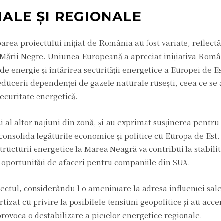
NALE ȘI REGIONALE
barea proiectului inițiat de România au fost variate, reflect
a Mării Negre. Uniunea Europeană a apreciat inițiativa Româ
de energie și întărirea securității energetice a Europei de Es
reducerii dependenței de gazele naturale rusești, ceea ce se 
securitate energetică.
și al altor națiuni din zonă, și-au exprimat susținerea pentru
onsolida legăturile economice și politice cu Europa de Est. 
tructurii energetice la Marea Neagră va contribui la stabilit
i oportunități de afaceri pentru companiile din SUA.
iectul, considerându-l o amenințare la adresa influenței sale
rtizat cu privire la posibilele tensiuni geopolitice și au acce
provoca o destabilizare a piețelor energetice regionale.