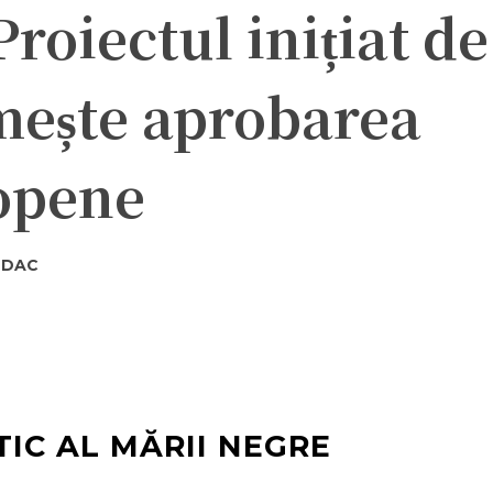
roiectul inițiat de
ește aprobarea
opene
ODAC
ter
Pinterest
WhatsApp
IC AL MĂRII NEGRE