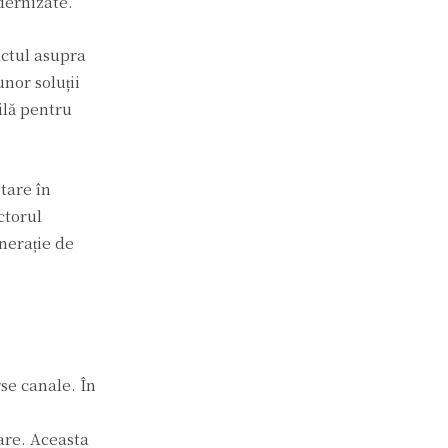
dernizate.
ctul asupra
nor soluții
ilă pentru
tare în
ctorul
enerație de
se canale. În
are. Aceasta