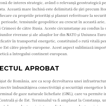
nă de interes strategic, având o relevanță geostrategică p
sta. Această mare închisă este delimitată de țări precum R
iecare cu propriile priorități și planuri referitoare la securit
perioade, tensiunile geopolitice au crescut în această arie,
ii Crimeei de către Rusia. Aceste circumstanțe au condus la 
ațiunilor riverane și ale aliaților lor din NATO și Uniunea Eu
cativ în transportul energetic, constituind o rută vitală pe
re Est către piețele europene. Acest aspect subliniază impor
rgetică a întregului continent european.
IECTUL APROBAT
țiat de România, are ca scop dezvoltarea unei infrastructu
ctiv îmbunătățirea conectivității și securității energetice 
rminal de gaze naturale lichefiate (GNL), care va permite i
Centrală și de Est. Terminalul va fi amplasat la Constanța, u