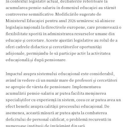
În contextul legislativ actual, dezbaterile referitoare la
acumularea pensie-salariu în domeniul educației au stârnit
controverse semnificative. Modificările sugerate de
Ministerul Educației pentru anul 2026 urmăresc să alinieze
legislația națională la directivele europene, care promovează o
flexibilitate sporită în administrarea resurselor umane din
educație și cercetare. Aceste ajustări legislative au rolul de a
oferi cadrele didactice și cercetătorilor oportunități
adiționale, permițându-le să participe activ la activitatea
educațională și după pensionare.
Impactul asupra sistemului educațional este considerabil,
având în vedere că un număr mare de profesori și cercetători
se apropie de vârsta de pensionare. Implementarea
acumulării pensie-salariu ar putea facilita menținerea
specialiștilor cu experiență în sistem, ceea ce ar putea avea un
efect benefic asupra calității procesului educațional. De
asemenea, această măsură ar putea ajuta la combaterea
deficitului de personal calificat, o problemă recurentă în
numeroase instituții de învățământ din țară.