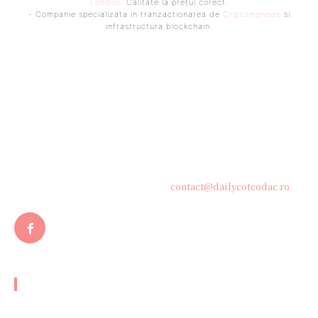
London
. Calitate la prețul corect.
- Companie specializata in tranzactionarea de
Criptomonede
si
infrastructura blockchain.
Bine ați venit pe platforma noastră vibrantă de știri și blogging!
Suntem încântați să vă avem alături în această călătorie
captivantă prin lumea informației și a ideilor. Aici, veți
descoperi o comunitate activă și pasionată, gata să exploreze
subiecte variate și să împărtășească perspective diverse.
Contacteaza-ne oricand la adresa:
contact@dailycotcodac.ro
ARTICOLE POPULARE
Trump: Statele Unite vor ghida Venezuela pe parcursul