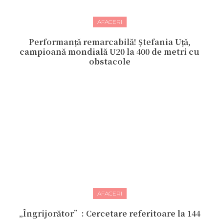
AFACERI
Performanță remarcabilă! Ștefania Uță,
campioană mondială U20 la 400 de metri cu
obstacole
AFACERI
„Îngrijorător”: Cercetare referitoare la 144