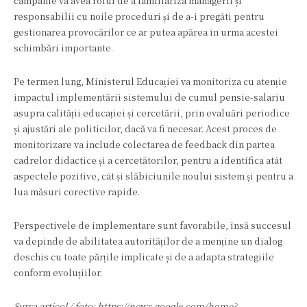
campanie va avea rolul de a familiariza managerii și
responsabilii cu noile proceduri și de a-i pregăti pentru
gestionarea provocărilor ce ar putea apărea în urma acestei
schimbări importante.
Pe termen lung, Ministerul Educației va monitoriza cu atenție
impactul implementării sistemului de cumul pensie-salariu
asupra calității educației și cercetării, prin evaluări periodice
și ajustări ale politicilor, dacă va fi necesar. Acest proces de
monitorizare va include colectarea de feedback din partea
cadrelor didactice și a cercetătorilor, pentru a identifica atât
aspectele pozitive, cât și slăbiciunile noului sistem și pentru a
lua măsuri corective rapide.
Perspectivele de implementare sunt favorabile, însă succesul
va depinde de abilitatea autorităților de a menține un dialog
deschis cu toate părțile implicate și de a adapta strategiile
conform evoluțiilor.
Sursa articol / foto: https://news.google.com/home?