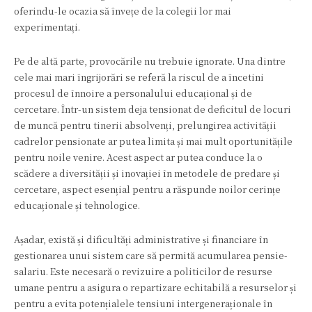
oferindu-le ocazia să învețe de la colegii lor mai
experimentați.
Pe de altă parte, provocările nu trebuie ignorate. Una dintre
cele mai mari îngrijorări se referă la riscul de a încetini
procesul de înnoire a personalului educațional și de
cercetare. Într-un sistem deja tensionat de deficitul de locuri
de muncă pentru tinerii absolvenți, prelungirea activității
cadrelor pensionate ar putea limita și mai mult oportunitățile
pentru noile venire. Acest aspect ar putea conduce la o
scădere a diversității și inovației în metodele de predare și
cercetare, aspect esențial pentru a răspunde noilor cerințe
educaționale și tehnologice.
Așadar, există și dificultăți administrative și financiare în
gestionarea unui sistem care să permită acumularea pensie-
salariu. Este necesară o revizuire a politicilor de resurse
umane pentru a asigura o repartizare echitabilă a resurselor și
pentru a evita potențialele tensiuni intergeneraționale în