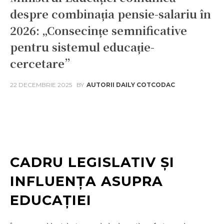
despre combinația pensie-salariu în
2026: „Consecințe semnificative
pentru sistemul educație-
cercetare”
22 DECEMBRIE 2025
BY
AUTORII DAILY COTCODAC
Facebook
Twitter
Pinterest
W
CADRU LEGISLATIV ȘI
INFLUENȚA ASUPRA
EDUCAȚIEI