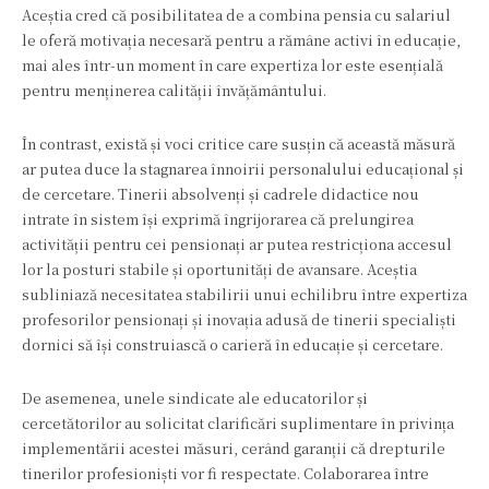
Aceștia cred că posibilitatea de a combina pensia cu salariul
le oferă motivația necesară pentru a rămâne activi în educație,
mai ales într-un moment în care expertiza lor este esențială
pentru menținerea calității învățământului.
În contrast, există și voci critice care susțin că această măsură
ar putea duce la stagnarea înnoirii personalului educațional și
de cercetare. Tinerii absolvenți și cadrele didactice nou
intrate în sistem își exprimă îngrijorarea că prelungirea
activității pentru cei pensionați ar putea restricționa accesul
lor la posturi stabile și oportunități de avansare. Aceștia
subliniază necesitatea stabilirii unui echilibru între expertiza
profesorilor pensionați și inovația adusă de tinerii specialiști
dornici să își construiască o carieră în educație și cercetare.
De asemenea, unele sindicate ale educatorilor și
cercetătorilor au solicitat clarificări suplimentare în privința
implementării acestei măsuri, cerând garanții că drepturile
tinerilor profesioniști vor fi respectate. Colaborarea între