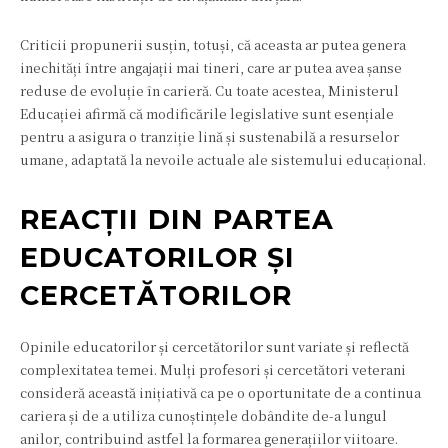
Criticii propunerii susțin, totuși, că aceasta ar putea genera
inechități între angajații mai tineri, care ar putea avea șanse
reduse de evoluție în carieră. Cu toate acestea, Ministerul
Educației afirmă că modificările legislative sunt esențiale
pentru a asigura o tranziție lină și sustenabilă a resurselor
umane, adaptată la nevoile actuale ale sistemului educațional.
REACȚII DIN PARTEA
EDUCATORILOR ȘI
CERCETĂTORILOR
Opinile educatorilor și cercetătorilor sunt variate și reflectă
complexitatea temei. Mulți profesori și cercetători veterani
consideră această inițiativă ca pe o oportunitate de a continua
cariera și de a utiliza cunoștințele dobândite de-a lungul
anilor, contribuind astfel la formarea generațiilor viitoare.