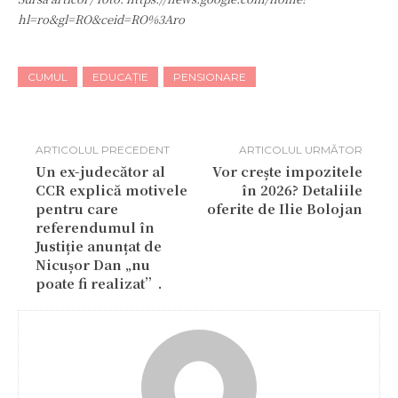
hl=ro&gl=RO&ceid=RO%3Aro
CUMUL
EDUCAȚIE
PENSIONARE
ARTICOLUL PRECEDENT
ARTICOLUL URMĂTOR
Un ex-judecător al
Vor crește impozitele
CCR explică motivele
în 2026? Detaliile
pentru care
oferite de Ilie Bolojan
referendumul în
Justiție anunțat de
Nicușor Dan „nu
poate fi realizat”.