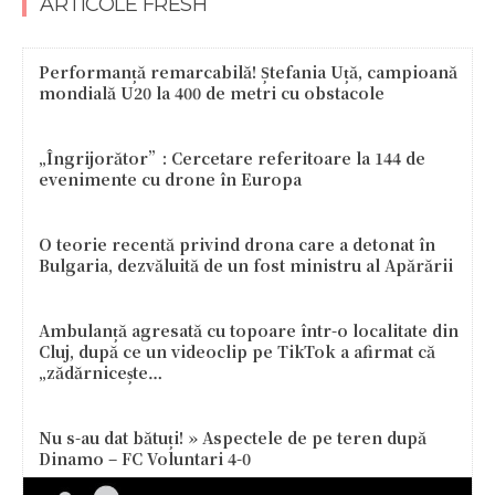
ARTICOLE FRESH
Performanță remarcabilă! Ștefania Uță, campioană
mondială U20 la 400 de metri cu obstacole
„Îngrijorător”: Cercetare referitoare la 144 de
evenimente cu drone în Europa
O teorie recentă privind drona care a detonat în
Bulgaria, dezvăluită de un fost ministru al Apărării
Ambulanță agresată cu topoare într-o localitate din
Cluj, după ce un videoclip pe TikTok a afirmat că
„zădărnicește…
Nu s-au dat bătuți! » Aspectele de pe teren după
Dinamo – FC Voluntari 4-0