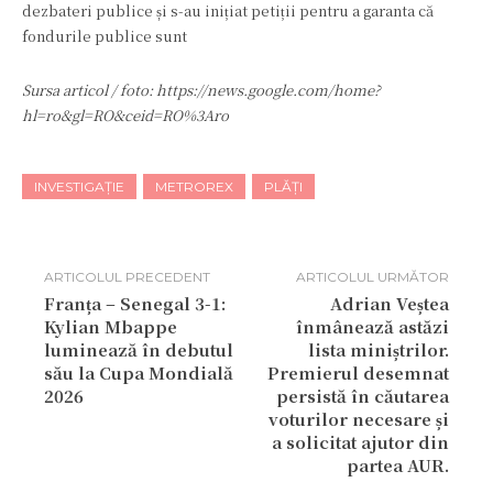
dezbateri publice și s-au inițiat petiții pentru a garanta că
fondurile publice sunt
Sursa articol / foto: https://news.google.com/home?
hl=ro&gl=RO&ceid=RO%3Aro
INVESTIGAȚIE
METROREX
PLĂȚI
ARTICOLUL PRECEDENT
ARTICOLUL URMĂTOR
Franța – Senegal 3-1:
Adrian Veștea
Kylian Mbappe
înmânează astăzi
luminează în debutul
lista miniștrilor.
său la Cupa Mondială
Premierul desemnat
2026
persistă în căutarea
voturilor necesare și
a solicitat ajutor din
partea AUR.