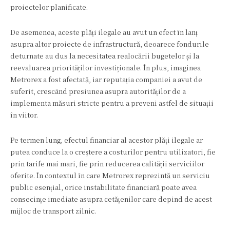
proiectelor planificate.
De asemenea, aceste plăți ilegale au avut un efect în lanț
asupra altor proiecte de infrastructură, deoarece fondurile
deturnate au dus la necesitatea realocării bugetelor și la
reevaluarea priorităților investiționale. În plus, imaginea
Metrorex a fost afectată, iar reputația companiei a avut de
suferit, crescând presiunea asupra autorităților de a
implementa măsuri stricte pentru a preveni astfel de situații
în viitor.
Pe termen lung, efectul financiar al acestor plăți ilegale ar
putea conduce la o creștere a costurilor pentru utilizatori, fie
prin tarife mai mari, fie prin reducerea calității serviciilor
oferite. În contextul în care Metrorex reprezintă un serviciu
public esențial, orice instabilitate financiară poate avea
consecințe imediate asupra cetățenilor care depind de acest
mijloc de transport zilnic.