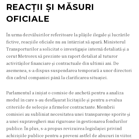
REACȚII ȘI MĂSURI
OFICIALE
În urma dezvăluirilor referitoare la plățile ilegale și lucrările
fictive, reacțiile oficiale nu au întârziat să apară. Ministerul
Transporturilor a solicitat o investigație internă detaliată și a
cerut Metrorex să prezinte un raport detaliat al tuturor
activităților financiare și contractuale din ultimii ani. De
asemenea, s-a dispus suspendarea temporară a unor directori
din cadrul companiei până la clarificarea situației.
Parlamentul a inițiat o comisie de anchetă pentru a analiza
modul în care s-au desfășurat licitațiile și pentru a evalua
criteriile de selecție a firmelor contractante. Membrii
comisiei au subliniat necesitatea unei transparențe sporite și
a unei supravegheri mai riguroase în gestionarea fondurilor
publice. În plus, s-a propus revizuirea legislației privind
achizițiile publice pentru a preveni astfel de abuzuri în viitor.