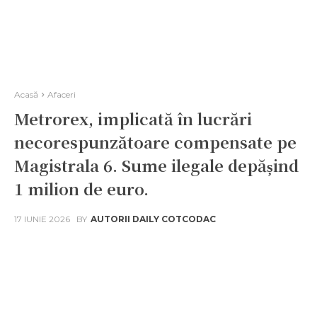
Acasă
Afaceri
Metrorex, implicată în lucrări
necorespunzătoare compensate pe
Magistrala 6. Sume ilegale depășind
1 milion de euro.
17 IUNIE 2026
BY
AUTORII DAILY COTCODAC
Facebook
Twitter
Pinterest
W