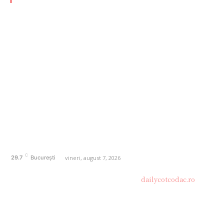
AFACERI
1168
SANATATE / HOBBY
20
AUTO
20
ENTERTAINMENT
16
HOME & DECO
14
FASHION
13
Politică de confidențialitate
Contact dailycotcodac.ro
Politica de cookies (GDPR)
C
vineri, august 7, 2026
29.7
București
© Acest site este creat si administrat de
dailycotcodac.ro
.
Toate drepturile rezervate.