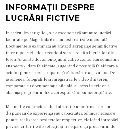
INFORMAȚII DESPRE
LUCRĂRI FICTIVE
În cadrul investigației, s-a descoperit că anumite lucrări
facturate pe Magistrala 6 nu au fost realizate niciodată.
Documentele examinată au arătat discrepanțe semnificative
între rapoartele de execuție și starea reală a lucrărilor din
teren. Anumite documente justificative conteneau semnături
suspecte și date falsificate, sugerând o posibilă falsificare a
actelor pentru a crea o aparență că lucrările au avut loc. De
asemenea, fotografiile și înregistrările video din teren,
comparate cu documentația oficială, au scos în evidență
absența progresului fizic corespunzător sumelor plătite.
Mai multe contracte au fost atribuite unor firme care nu
dispuneau de experiența sau capacitatea tehnică necesare
pentru realizarea proiectelor respective, ridicând întrebări
privind criteriile de selecție și transparența procesului de