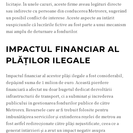
licitație. În unele cazuri, aceste firme aveau legături directe
sau indirecte cu persoane din conducerea Metrorex, sugerând
un posibil conflict de interese. Aceste aspecte au întărit
suspiciunile că lucrările fictive au fost parte a unui mecanism
mai amplu de deturnare a fondurilor.
IMPACTUL FINANCIAR AL
PLĂȚILOR ILEGALE
Impactul financiar al acestor plăți ilegale a fost considerabil,
depășind suma de 1 milion de euro. Această pierdere
financiară a afectat nu doar bugetul dedicat dezvoltării
infrastructurii de transport, ci a subminat și încrederea
publicului în gestionarea fondurilor publice de către
Metrorex. Resursele care ar fi trebuit folosite pentru
îmbunătățirea serviciilor și extinderea rețelei de metrou au
fost astfel redirecționate către plăți nejustificate, ceea ce a
generat întârzieri și a avut un impact negativ asupra