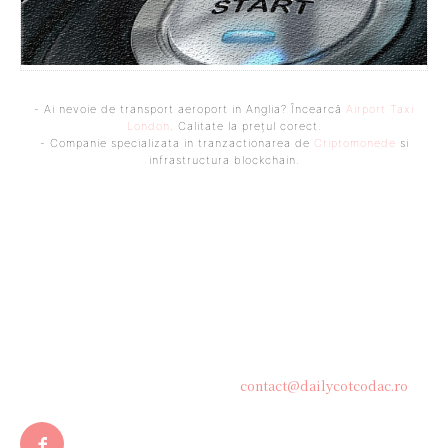
- Ai nevoie de transport aeroport in Anglia? Încearcă
Airport Taxi
London
. Calitate la prețul corect.
- Companie specializata in tranzactionarea de
Criptomonede
si
infrastructura blockchain.
Bine ați venit pe platforma noastră vibrantă de știri și blogging!
Suntem încântați să vă avem alături în această călătorie
captivantă prin lumea informației și a ideilor. Aici, veți
descoperi o comunitate activă și pasionată, gata să exploreze
subiecte variate și să împărtășească perspective diverse.
Contacteaza-ne oricand la adresa:
contact@dailycotcodac.ro