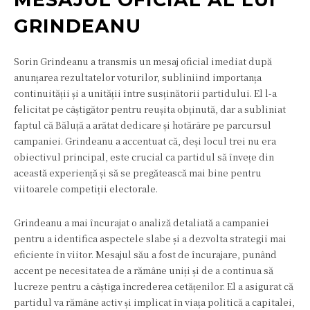
GRINDEANU
Sorin Grindeanu a transmis un mesaj oficial imediat după
anunțarea rezultatelor voturilor, subliniind importanța
continuității și a unității între susținătorii partidului. El l-a
felicitat pe câștigător pentru reușita obținută, dar a subliniat
faptul că Băluță a arătat dedicare și hotărâre pe parcursul
campaniei. Grindeanu a accentuat că, deși locul trei nu era
obiectivul principal, este crucial ca partidul să învețe din
această experiență și să se pregătească mai bine pentru
viitoarele competiții electorale.
Grindeanu a mai încurajat o analiză detaliată a campaniei
pentru a identifica aspectele slabe și a dezvolta strategii mai
eficiente în viitor. Mesajul său a fost de încurajare, punând
accent pe necesitatea de a rămâne uniți și de a continua să
lucreze pentru a câștiga încrederea cetățenilor. El a asigurat că
partidul va rămâne activ și implicat în viața politică a capitalei,