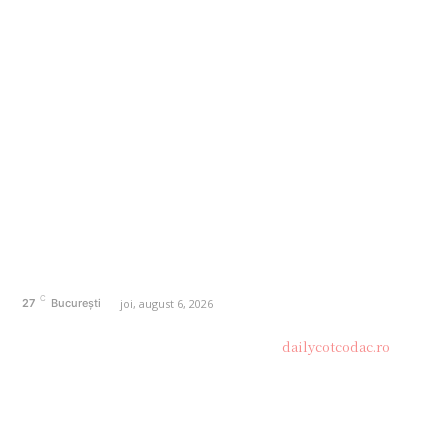
AFACERI
1164
SANATATE / HOBBY
20
AUTO
20
ENTERTAINMENT
16
HOME & DECO
14
FASHION
13
Politică de confidențialitate
Contact dailycotcodac.ro
Politica de cookies (GDPR)
C
joi, august 6, 2026
27
București
© Acest site este creat si administrat de
dailycotcodac.ro
.
Toate drepturile rezervate.