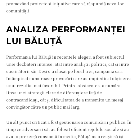
promovând proiecte și inițiative care să răspundă nevoilor
comunității.
ANALIZA PERFORMANȚEI
LUI BĂLUȚĂ
Performanța lui Băluță în recentele alegeri a fost subiectul
unei dezbateri intense, atât între analiștii politici, cât și între
susținătorii săi. Deși s-a clasat pe locul trei, campania sa a
întâmpinat numeroase provocări care au împiedicat obținerea
unui rezultat mai favorabil. Printre obstacole s-a numărat
lipsa unei strategii clare de diferențiere față de
contracandidați, cât și dificultatea de a transmite un mesaj
convingător către un public mai larg.
Un alt punct criticat a fost gestionarea comunicării publice. În
timp ce adversarii săi au folosit eficient rețelele sociale și au
avut o prezență constantă în media, Băluță nu a reușit să își