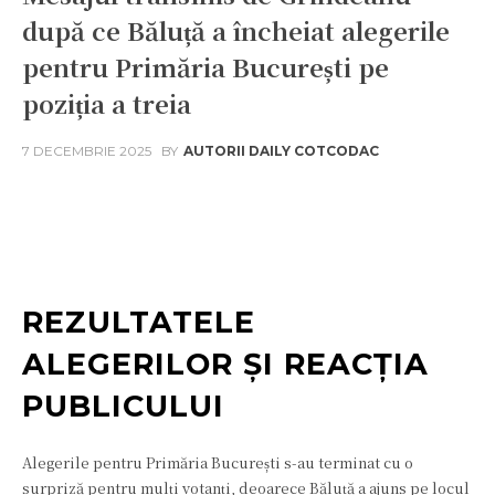
după ce Băluță a încheiat alegerile
pentru Primăria București pe
poziția a treia
7 DECEMBRIE 2025
BY
AUTORII DAILY COTCODAC
Facebook
Twitter
Pinterest
W
REZULTATELE
ALEGERILOR ȘI REACȚIA
PUBLICULUI
Alegerile pentru Primăria București s-au terminat cu o
surpriză pentru mulți votanți, deoarece Băluță a ajuns pe locul