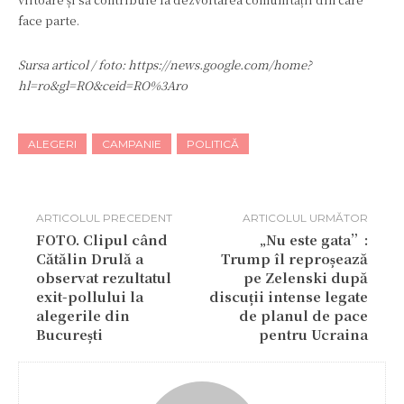
face parte.
Sursa articol / foto: https://news.google.com/home?
hl=ro&gl=RO&ceid=RO%3Aro
ALEGERI
CAMPANIE
POLITICĂ
ARTICOLUL PRECEDENT
ARTICOLUL URMĂTOR
FOTO. Clipul când
„Nu este gata”:
Cătălin Drulă a
Trump îl reproșează
observat rezultatul
pe Zelenski după
exit-pollului la
discuții intense legate
alegerile din
de planul de pace
București
pentru Ucraina