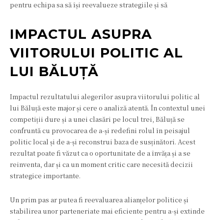
pentru echipa sa să își reevalueze strategiile și să
IMPACTUL ASUPRA
VIITORULUI POLITIC AL
LUI BĂLUȚĂ
Impactul rezultatului alegerilor asupra viitorului politic al
lui Băluță este major și cere o analiză atentă. În contextul unei
competiții dure și a unei clasări pe locul trei, Băluță se
confruntă cu provocarea de a-și redefini rolul în peisajul
politic local și de a-și reconstrui baza de susținători. Acest
rezultat poate fi văzut ca o oportunitate de a învăța și a se
reinventa, dar și ca un moment critic care necesită decizii
strategice importante.
Un prim pas ar putea fi reevaluarea alianțelor politice și
stabilirea unor parteneriate mai eficiente pentru a-și extinde