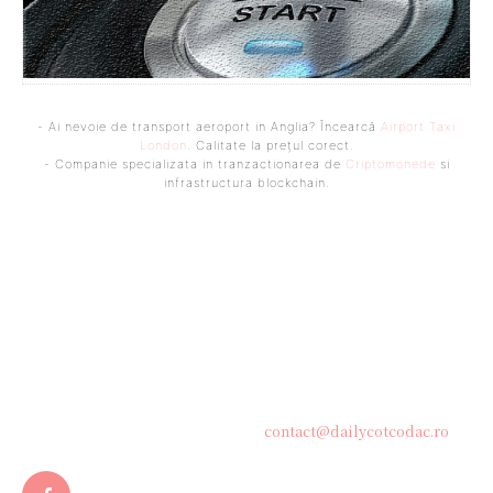
- Ai nevoie de transport aeroport in Anglia? Încearcă
Airport Taxi
London
. Calitate la prețul corect.
- Companie specializata in tranzactionarea de
Criptomonede
si
infrastructura blockchain.
Bine ați venit pe platforma noastră vibrantă de știri și blogging!
Suntem încântați să vă avem alături în această călătorie
captivantă prin lumea informației și a ideilor. Aici, veți
descoperi o comunitate activă și pasionată, gata să exploreze
subiecte variate și să împărtășească perspective diverse.
Contacteaza-ne oricand la adresa:
contact@dailycotcodac.ro