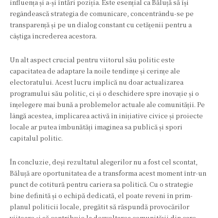
influența și a-și întări poziția. Este esențial ca Băluță să își
regândească strategia de comunicare, concentrându-se pe
transparență și pe un dialog constant cu cetățenii pentru a
câștiga încrederea acestora.
Un alt aspect crucial pentru viitorul său politic este
capacitatea de adaptare la noile tendințe și cerințe ale
electoratului. Acest lucru implică nu doar actualizarea
programului său politic, ci și o deschidere spre inovație și o
înțelegere mai bună a problemelor actuale ale comunității. Pe
lângă acestea, implicarea activă în inițiative civice și proiecte
locale ar putea îmbunătăți imaginea sa publică și spori
capitalul politic.
În concluzie, deși rezultatul alegerilor nu a fost cel scontat,
Băluță are oportunitatea de a transforma acest moment într-un
punct de cotitură pentru cariera sa politică. Cu o strategie
bine definită și o echipă dedicată, el poate reveni în prim-
planul politicii locale, pregătit să răspundă provocărilor
viitoare și să contribuie la dezvoltarea comunității din care