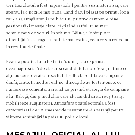
trei. Rezultatul a fost imprevizibil pentru susținătorii săi, care
sperau la o poziție mai bună. Candidatul plasat pe primul loc a
reușit să atragă atenția publicului printr-o campanie bine
gestionată și mesaje clare, câștigând astfel un număr
semnificativ de voturi. În schimb, Băluță a întâmpinat
dificultăți în a atrage un public mai extins, ceea ce s-a reflectat
în rezultatele finale.
Reacția publicului a fost mixtă: unii și-au exprimat
dezamăgirea față de clasarea candidatului preferat, în timp ce
alții au considerat că rezultatul reflectă realitatea campaniei
desfășurate. În mediul online, discuțiile au fost intense, cu
numeroase comentarii și analize privind strategia de campanie
a lui Băluță, dar și modul în care alți candidați au reușit să își
mobilizeze susținătorii. Atmosfera postelectorală a fost
caracterizată de un amestec de resemnare și speranță pentru
viitoare schimbări în peisajul politic local.
MESAJUL OFICIAL AL LUI