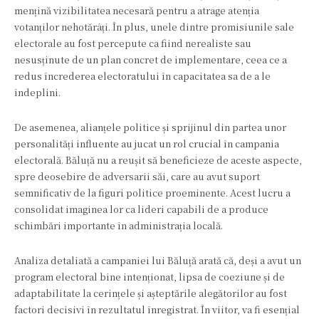
mențină vizibilitatea necesară pentru a atrage atenția
votanților nehotărâți. În plus, unele dintre promisiunile sale
electorale au fost percepute ca fiind nerealiste sau
nesusținute de un plan concret de implementare, ceea ce a
redus încrederea electoratului în capacitatea sa de a le
îndeplini.
De asemenea, alianțele politice și sprijinul din partea unor
personalități influente au jucat un rol crucial în campania
electorală. Băluță nu a reușit să beneficieze de aceste aspecte,
spre deosebire de adversarii săi, care au avut suport
semnificativ de la figuri politice proeminente. Acest lucru a
consolidat imaginea lor ca lideri capabili de a produce
schimbări importante în administrația locală.
Analiza detaliată a campaniei lui Băluță arată că, deși a avut un
program electoral bine intenționat, lipsa de coeziune și de
adaptabilitate la cerințele și așteptările alegătorilor au fost
factori decisivi în rezultatul înregistrat. În viitor, va fi esențial