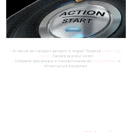
- Ai nevoie de transport aeroport in Anglia? Încearcă
Airport Taxi
London
. Calitate la prețul corect.
- Companie specializata in tranzactionarea de
Criptomonede
si
infrastructura blockchain.
Bine ați venit pe platforma noastră vibrantă de știri și blogging!
Suntem încântați să vă avem alături în această călătorie
captivantă prin lumea informației și a ideilor. Aici, veți
descoperi o comunitate activă și pasionată, gata să exploreze
subiecte variate și să împărtășească perspective diverse.