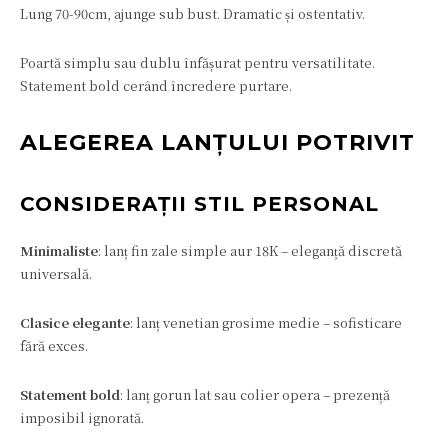
Lung 70-90cm, ajunge sub bust. Dramatic și ostentativ.
Poartă simplu sau dublu înfășurat pentru versatilitate.
Statement bold cerând încredere purtare.
ALEGEREA LANȚULUI POTRIVIT
CONSIDERAȚII STIL PERSONAL
Minimaliste
: lanț fin zale simple aur 18K – eleganță discretă
universală.
Clasice elegante
: lanț venetian grosime medie – sofisticare
fără exces.
Statement bold
: lanț gorun lat sau colier opera – prezență
imposibil ignorată.