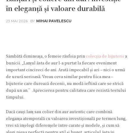
în eleganță și valoare durabilă
23 MAI 2026
BY
MIHAI PAVELESCU
Facebook
Twitter
Pinterest
W
Sâmbătă dimineața, o femeie răsfoia prin
colecția de bijuterii
a
bunicii. „Lanțul ăsta de aur l-a purtat la fiecare eveniment
important cincizeci de ani. Arată impecabil și azi – nici o urmă
de uzură serioasă. Vreau ceva similar pentru fiica mea –
bijuterie care durează decenii, nu modă ieftină care se strică
după un an.” Aprecierea pentru calitatea care rezistă testului
timpului.
Dacă cauți lanț sau colier din aur autentic care combină
eleganța atemporală cu valoarea investițională pe termen lung,
vrei să înțelegi diferențele între carate și modele, și cum să
alegi piesa perfectă pentru stil și buget, articolul ăsta îți