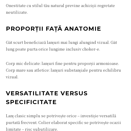
Onestitate cu stilul tău natural previne achiziții regretate
neutilizate.
PROPORȚII FAȚĂ ANATOMIE
Gât scurt beneficiază lanțuri mai lungi alungind vizual. Gât
lung poate purta orice lungime inclusiv choker-e.
Corp mic delicate: lanțuri fine pentru proporții armonioase.
Corp mare sau atletice: lanțuri substanțiale pentru echilibru
vizual.
VERSATILITATE VERSUS
SPECIFICITATE
Lanț clasic simplu se potrivește orice – investiție versatilă
purtată frecvent. Colier elaborat specific se potrivește ocazii
limitate – risc subutilizare.