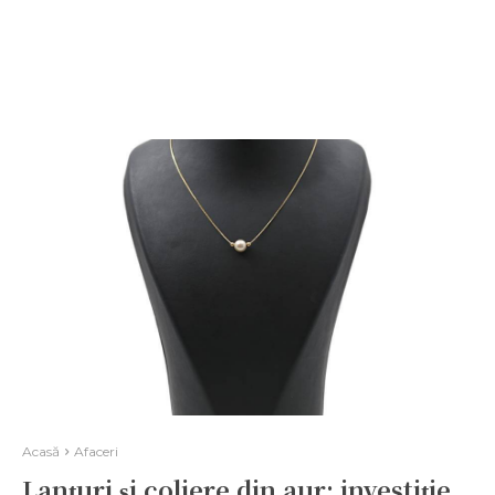
Acasă
Afaceri
Lanțuri și coliere din aur: investiție