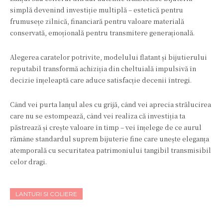
simplă devenind investiție multiplă – estetică pentru
frumusețe zilnică, financiară pentru valoare materială
conservată, emoțională pentru transmitere generațională.
Alegerea caratelor potrivite, modelului flatant și bijutierului
reputabil transformă achiziția din cheltuială impulsivă în
decizie înțeleaptă care aduce satisfacție decenii întregi.
Când vei purta lanțul ales cu grijă, când vei aprecia strălucirea
care nu se estompează, când vei realiza că investiția ta
păstrează și crește valoare în timp – vei înțelege de ce aurul
rămâne standardul suprem bijuterie fine care unește eleganța
atemporală cu securitatea patrimoniului tangibil transmisibil
celor dragi.
LANTURI SI COLIERE