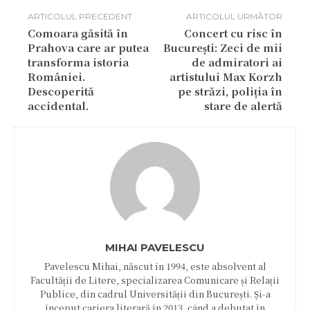
ARTICOLUL PRECEDENT
ARTICOLUL URMĂTOR
Comoara găsită în
Concert cu risc în
Prahova care ar putea
București: Zeci de mii
transforma istoria
de admiratori ai
României.
artistului Max Korzh
Descoperită
pe străzi, poliția în
accidental.
stare de alertă
MIHAI PAVELESCU
Pavelescu Mihai, născut în 1994, este absolvent al
Facultății de Litere, specializarea Comunicare și Relații
Publice, din cadrul Universității din București. Și-a
început cariera literară în 2013, când a debutat în