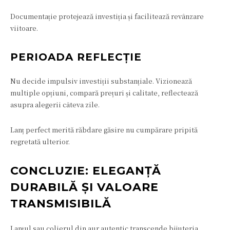
Documentație protejează investiția și facilitează revânzare
viitoare.
PERIOADA REFLECȚIE
Nu decide impulsiv investiții substanțiale. Vizionează
multiple opțiuni, compară prețuri și calitate, reflectează
asupra alegerii câteva zile.
Lanț perfect merită răbdare găsire nu cumpărare pripită
regretată ulterior.
CONCLUZIE: ELEGANȚĂ
DURABILĂ ȘI VALOARE
TRANSMISIBILĂ
Lanțul sau colierul din aur autentic transcende bijuteria