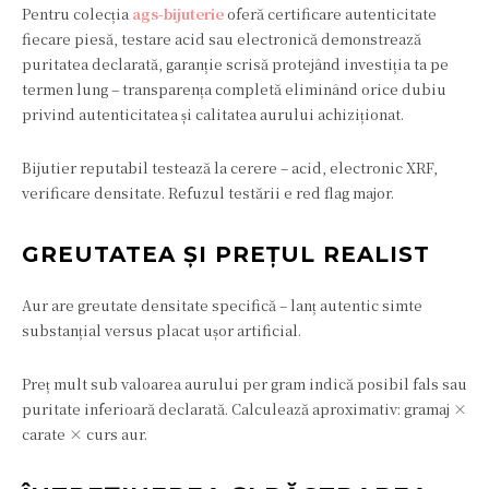
Pentru colecția
ags-bijuterie
oferă certificare autenticitate
fiecare piesă, testare acid sau electronică demonstrează
puritatea declarată, garanție scrisă protejând investiția ta pe
termen lung – transparența completă eliminând orice dubiu
privind autenticitatea și calitatea aurului achiziționat.
Bijutier reputabil testează la cerere – acid, electronic XRF,
verificare densitate. Refuzul testării e red flag major.
GREUTATEA ȘI PREȚUL REALIST
Aur are greutate densitate specifică – lanț autentic simte
substanțial versus placat ușor artificial.
Preț mult sub valoarea aurului per gram indică posibil fals sau
puritate inferioară declarată. Calculează aproximativ: gramaj ×
carate × curs aur.