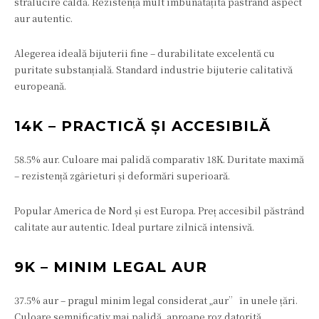
strălucire caldă. Rezistență mult îmbunătățită păstrând aspect
aur autentic.
Alegerea ideală bijuterii fine – durabilitate excelentă cu
puritate substanțială. Standard industrie bijuterie calitativă
europeană.
14K – PRACTICĂ ȘI ACCESIBILĂ
58.5% aur. Culoare mai palidă comparativ 18K. Duritate maximă
– rezistență zgârieturi și deformări superioară.
Popular America de Nord și est Europa. Preț accesibil păstrând
calitate aur autentic. Ideal purtare zilnică intensivă.
9K – MINIM LEGAL AUR
37.5% aur – pragul minim legal considerat „aur” în unele țări.
Culoare semnificativ mai palidă, aproape roz datorită