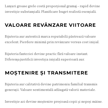
Lanțuri groase grele costă proporțional gramaj – rapid devine
investiție substanțială. Planificare buget realistă esențială.
VALOARE REVÂNZARE VIITOARE
Bijuteria aur autentică marca reputabilă păstrează valoare
excelent. Pierdere minimă prin revânzare versus cost inițial.
Bijuteria fanteziei devine practic fără valoare instant.
Diferența justifică investiția inițială superioară aur.
MOȘTENIRE ȘI TRANSMITERE
Bijuteria aur calitativă devine patrimoniu familial transmis
generații. Valoare sentimentală adăugată valorii materiale.
Investiție azi devine moștenire prețioasă copii și nepoți mâine.