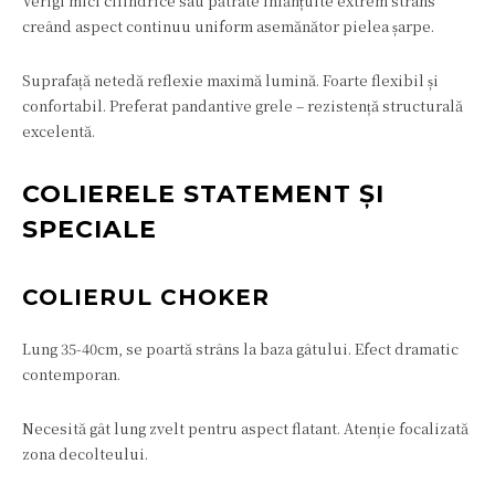
Verigi mici cilindrice sau pătrate înlănțuite extrem strâns
creând aspect continuu uniform asemănător pielea șarpe.
Suprafață netedă reflexie maximă lumină. Foarte flexibil și
confortabil. Preferat pandantive grele – rezistență structurală
excelentă.
COLIERELE STATEMENT ȘI
SPECIALE
COLIERUL CHOKER
Lung 35-40cm, se poartă strâns la baza gâtului. Efect dramatic
contemporan.
Necesită gât lung zvelt pentru aspect flatant. Atenție focalizată
zona decolteului.