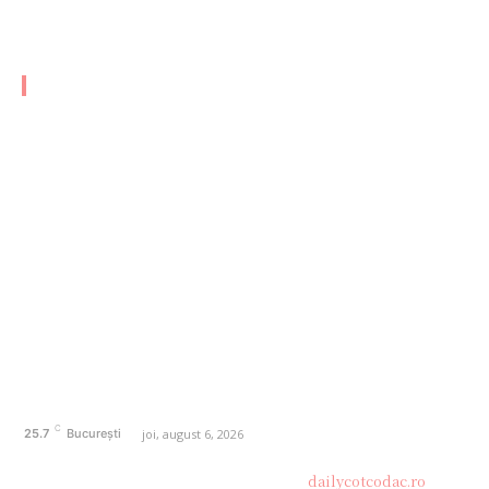
România, în lumina tensiunilor cu Iranul. Tema…
CATEGORII FRESH
AFACERI
1161
SANATATE / HOBBY
20
AUTO
20
ENTERTAINMENT
16
HOME & DECO
14
FASHION
13
Politică de confidențialitate
Contact dailycotcodac.ro
Politica de cookies (GDPR)
C
joi, august 6, 2026
25.7
București
© Acest site este creat si administrat de
dailycotcodac.ro
.