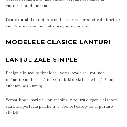
cuprului predominant.
Foarte durabil dar pierde mult din caracteristicile distinctive
aur. Valorează semnificativ mai puțin per gram.
MODELELE CLASICE LANȚURI
LANȚUL ZALE SIMPLE
Design minimalist timeless – verigi ovale sau rotunde
înlănțuite uniform. Lățime variabilă de la foarte fin (1-2mm) la
substanțial (5-8mm).
Versatilitate maximă – purtat singur pentru eleganță discretă
sau bază perfectă pandantive. Confort exceptional purtare
zilnică.