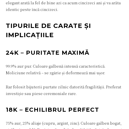
elegant arată la fel de bine azi ca acum cincizeci ani și va arăta
identic peste încă cincizeci.
TIPURILE DE CARATE ȘI
IMPLICAȚIILE
24K – PURITATE MAXIMĂ
99.9% aur pur. Culoare galbenă intensă caracteristică.
Moliciune relativă – se zgârie și deformează mai ușor.
Rar folosit bijuterii purtate zilnic datorită fragilității. Preferat
investiție sau piese ceremoniale rare.
18K – ECHILIBRUL PERFECT
75% aur, 25% aliaje (cupru, argint, zinc). Culoare galben bogat,