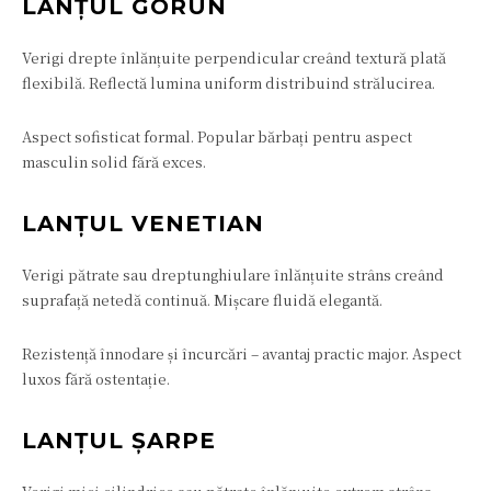
LANȚUL GORUN
Verigi drepte înlănțuite perpendicular creând textură plată
flexibilă. Reflectă lumina uniform distribuind strălucirea.
Aspect sofisticat formal. Popular bărbați pentru aspect
masculin solid fără exces.
LANȚUL VENETIAN
Verigi pătrate sau dreptunghiulare înlănțuite strâns creând
suprafață netedă continuă. Mișcare fluidă elegantă.
Rezistență înnodare și încurcări – avantaj practic major. Aspect
luxos fără ostentație.
LANȚUL ȘARPE