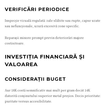
VERIFICĂRI PERIODICE
Inspecție vizuală regulată: zale slăbite sau rupte, capse uzate
sau nefuncționale, uzură excesivă zone specific.
Reparații minore prompt previn deteriorări majore
costisitoare.
INVESTIȚIA FINANCIARĂ ȘI
VALOAREA
CONSIDERAȚII BUGET
Aur 18K costă semnificativ mai mult per gram decât 14K
datorită conținutului superior metal prețios. Decis prioritate:
puritate versus accesibilitate.