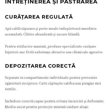
ÎNTREȚINEREA ȘI PĂSTRAREA
CURĂȚAREA REGULATĂ
Apă caldă săpunos și perie moale îndepărtează murdăria
acumulată. Clătire abundentă și uscare blândă.
Pentru strălucire maximă, produse specializate curățare
bijuterii aur. Evită substanțe abrazive sau chimicale agresive.
DEPOZITAREA CORECTĂ
Separate în compartimente individuale pentru prevenire
zgârieturi reciproce. Cutii căptușite catifea sau pungițe moi
textile.
Închidere corectă capse pentru evitare încurcări și deformări.
Mediu uscat pentru protecție minimă oxidare aliaje.