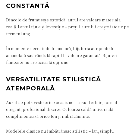
CONSTANTĂ
Dincolo de frumusețe estetică, aurul are valoare materială
reală. Lanțul tău e și investiție – prețul aurului crește istoric pe
termen lung.
În momente necesitate financiară, bijuteria aur poate fi
amanetată sau vândută rapid la valoare garantată. Bijuteria
fanteziei nu are această opțiune.
VERSATILITATE STILISTICĂ
ATEMPORALĂ
Aurul se potrivește orice ocasiune – casual zilnic, formal
elegant, profesional discret. Culoarea caldă universală
complimentează orice ten și îmbrăcăminte.
Modelele clasice nu îmbătrânesc stilistic – lanț simplu