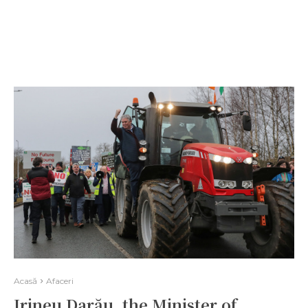
Acasă
Afaceri
Irineu Darău, the Minister of