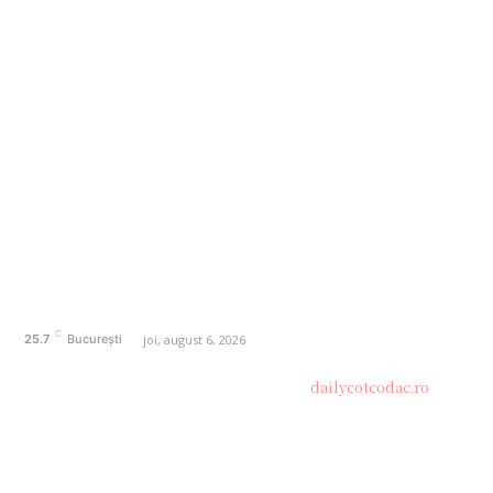
AFACERI
1161
SANATATE / HOBBY
20
AUTO
20
ENTERTAINMENT
16
HOME & DECO
14
FASHION
13
Politică de confidențialitate
Contact dailycotcodac.ro
Politica de cookies (GDPR)
C
joi, august 6, 2026
25.7
București
© Acest site este creat si administrat de
dailycotcodac.ro
.
Toate drepturile rezervate.