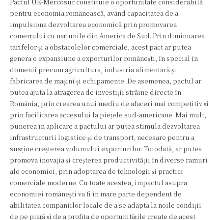
Pactul UE-Mercosur constituie o oportunitate considerabilă
pentru economia românească, având capacitatea de a
impulsiona dezvoltarea economică prin promovarea
comerțului cu națiunile din America de Sud. Prin diminuarea
tarifelor și a obstacolelor comerciale, acest pact ar putea
genera o expansiune a exporturilor românești, în special în
domenii precum agricultura, industria alimentară și
fabricarea de mașini și echipamente. De asemenea, pactul ar
putea ajuta la atragerea de investiții străine directe în
România, prin crearea unui mediu de afaceri mai competitiv și
prin facilitarea accesului la piețele sud-americane. Mai mult,
punerea în aplicare a pactului ar putea stimula dezvoltarea
infrastructurii logistice și de transport, necesare pentru a
susține creșterea volumului exporturilor. Totodată, ar putea
promova inovația și creșterea productivității în diverse ramuri
ale economiei, prin adoptarea de tehnologii și practici
comerciale moderne. Cu toate acestea, impactul asupra
economiei românești va fi în mare parte dependent de
abilitatea companiilor locale de a se adapta la noile condiții
de pe piață și de a profita de oportunitățile create de acest