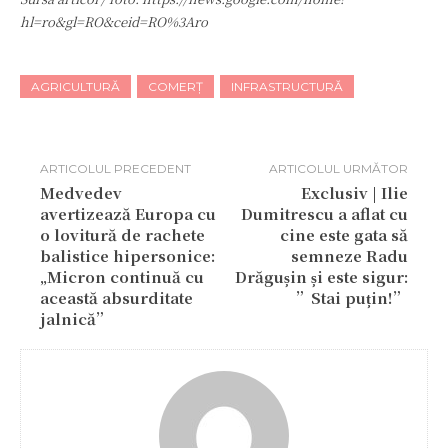
hl=ro&gl=RO&ceid=RO%3Aro
AGRICULTURĂ
COMERȚ
INFRASTRUCTURĂ
ARTICOLUL PRECEDENT
ARTICOLUL URMĂTOR
Medvedev
Exclusiv | Ilie
avertizează Europa cu
Dumitrescu a aflat cu
o lovitură de rachete
cine este gata să
balistice hipersonice:
semneze Radu
„Micron continuă cu
Drăgușin și este sigur:
această absurditate
”Stai puțin!”
jalnică”