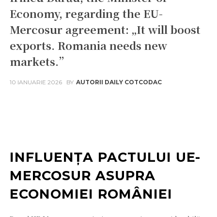
Economy, regarding the EU-
Mercosur agreement: „It will boost
exports. Romania needs new
markets.”
10 IANUARIE 2026
BY
AUTORII DAILY COTCODAC
Facebook
Twitter
Pinterest
W
INFLUENȚA PACTULUI UE-
MERCOSUR ASUPRA
ECONOMIEI ROMÂNIEI