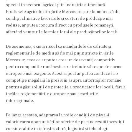
special în sectorul agricol și în industria alimentară.
Produsele agricole din țările Mercosur, care beneficiază de
condiții climatice favorabile și costuri de producție mai
reduse, ar putea concura direct cu produsele românești,
afectând veniturile fermierilor și ale producătorilor locali.
De asemenea, există riscul ca standardele de calitate și
reglementările de mediu să fie mai puțin stricte în țările
Mercosur, ceea ce ar putea crea un dezavantaj competitiv
pentru companiile românești care trebuie să respecte norme
europene mai exigente. Acest aspect ar putea conduce la o
competiție inegală și la presiuni asupra autorităților române
pentru a găsi soluții de protecție a producătorilor locali, fără a
încălca reglementările europene sau acordurile
internaționale.
Pe lângă acestea, adaptarea la noile condiții de piață și
valorificarea oportunităților oferite de pact necesită investiții
considerabile în infrastructură, logistică și tehnologii