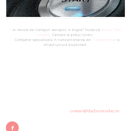
- Ai nevoie de transport aeroport in Anglia? Încearcă
Airport Taxi
London
. Calitate la prețul corect.
- Companie specializata in tranzactionarea de
Criptomonede
si
infrastructura blockchain.
Bine ați venit pe platforma noastră vibrantă de știri și blogging!
Suntem încântați să vă avem alături în această călătorie
captivantă prin lumea informației și a ideilor. Aici, veți
descoperi o comunitate activă și pasionată, gata să exploreze
subiecte variate și să împărtășească perspective diverse.
Contacteaza-ne oricand la adresa:
contact@dailycotcodac.ro