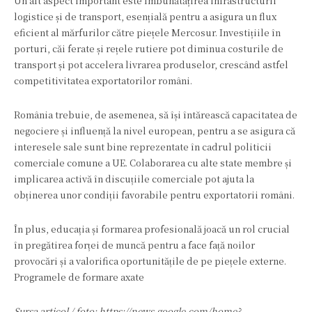
Un alt aspect important este îmbunătățirea infrastructurii
logistice și de transport, esențială pentru a asigura un flux
eficient al mărfurilor către piețele Mercosur. Investițiile în
porturi, căi ferate și rețele rutiere pot diminua costurile de
transport și pot accelera livrarea produselor, crescând astfel
competitivitatea exportatorilor români.
România trebuie, de asemenea, să își întărească capacitatea de
negociere și influență la nivel european, pentru a se asigura că
interesele sale sunt bine reprezentate în cadrul politicii
comerciale comune a UE. Colaborarea cu alte state membre și
implicarea activă în discuțiile comerciale pot ajuta la
obținerea unor condiții favorabile pentru exportatorii români.
În plus, educația și formarea profesională joacă un rol crucial
în pregătirea forței de muncă pentru a face față noilor
provocări și a valorifica oportunitățile de pe piețele externe.
Programele de formare axate
Sursa articol / foto: https://news.google.com/home?