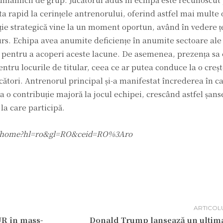
pta rapid la cerințele antrenorului, oferind astfel mai multe 
iție strategică vine la un moment oportun, având în vedere ț
rs. Echipa avea anumite deficiențe în anumite sectoare ale 
lă pentru a acoperi aceste lacune. De asemenea, prezența sa 
ntru locurile de titular, ceea ce ar putea conduce la o creș
 jucători. Antrenorul principal și-a manifestat încrederea în c
ea o contribuție majoră la jocul echipei, crescând astfel șan
la care participă.
.com/home?hl=ro&gl=RO&ceid=RO%3Aro
ARTICOL
AUR în mass-
Donald Trump lansează un ultim