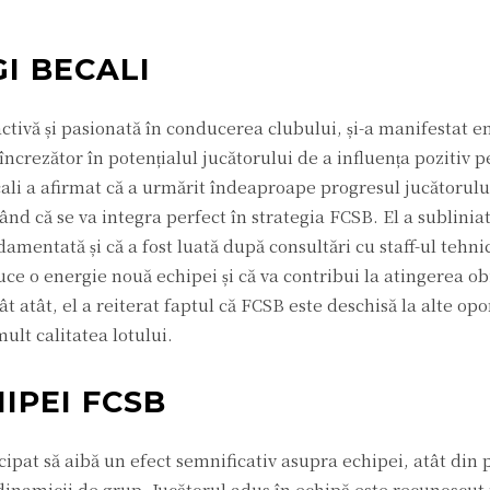
GI BECALI
ctivă și pasionată în conducerea clubului, și-a manifestat e
 încrezător în potențialul jucătorului de a influența pozitiv
ali a afirmat că a urmărit îndeaproape progresul jucătorului
ând că se va integra perfect în strategia FCSB. El a subliniat
amentată și că a fost luată după consultări cu staff-ul tehnic
ce o energie nouă echipei și că va contribui la atingerea ob
 atât, el a reiterat faptul că FCSB este deschisă la alte opo
ult calitatea lotului.
IPEI FCSB
cipat să aibă un efect semnificativ asupra echipei, atât din
 dinamicii de grup. Jucătorul adus în echipă este recunoscut