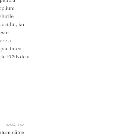
opțiuni
elurile
jocului, iar
este
tere a
apacitatea
sele FCSB de a
UL URMĂTOR
atum către