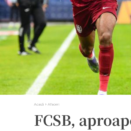
Acasă
Afaceri
FCSB, aproape