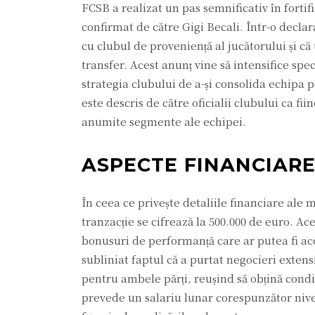
FCSB a realizat un pas semnificativ în fortif
confirmat de către Gigi Becali. Într-o declar
cu clubul de proveniență al jucătorului și că
transfer. Acest anunț vine să intensifice spec
strategia clubului de a-și consolida echipa 
este descris de către oficialii clubului ca fi
anumite segmente ale echipei.
ASPECTE FINANCIAR
În ceea ce privește detaliile financiare ale 
tranzacție se cifrează la 500.000 de euro. Ace
bonusuri de performanță care ar putea fi acor
subliniat faptul că a purtat negocieri exten
pentru ambele părți, reușind să obțină condi
prevede un salariu lunar corespunzător nivel