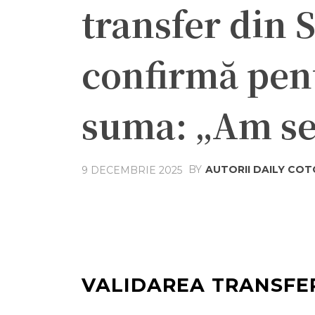
transfer din S
confirmă pen
suma: „Am s
BY
AUTORII DAILY CO
9 DECEMBRIE 2025
Acțiune
Facebook
Twit
VALIDAREA TRANSFE