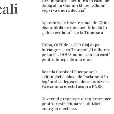
TAS, hotărârea definitivă în cazul de
cali
dopaj al lui Cosmin Matei: „Clubul
Sepsi va onora decizia”
Aparatură de interferență din China
disponibilă pe internet, folosită în
„jaful secolului” de la Timișoara
Folha, OUT de la CFR Cluj după
înfrângerea cu Tromsø! „Îi eliberez
pe toți!”. DOUĂ nume „concurează”
pentru funcția de antrenor
Reacția Comisiei Europene la
schimbările aduse de Parlament în
legătură cu legea de decarbonizare.
Va examina efectul asupra PNRR.
Guvernul pregătește o reglementare
pentru restricționarea utilizării
energiei electrice.