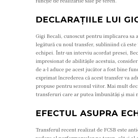
funcție de realizările sale pe teren.
DECLARAȚIILE LUI GI
Gigi Becali, cunoscut pentru implicarea sa a
legătură cu noul transfer, subliniind că este
echipei. Într-un interviu acordat presei, Bec
impresionat de abilitățile acestuia, consider
de a-l aduce pe acest jucător a fost bine fund
exprimat încrederea că acest transfer va adu
propuse pentru sezonul viitor. Mai mult decât
transferuri care ar putea îmbunătăți și mai m
EFECTUL ASUPRA ECH
Transferul recent realizat de FCSB este anti
vedere al performanțelor pe teren, cât și al