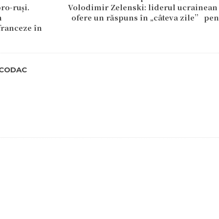
ro-ruși.
Volodimir Zelenski: liderul ucrainean 
m
ofere un răspuns în „câteva zile” pen
franceze în
TCODAC