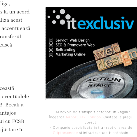
liga,
ns la un acord
liza acest
și accentuează
Transferul
rească
această
și eventualele
B. Becali a
antajos
- Ai nevoie de transport aeroport in Anglia?
Încearcă
Airport Taxi London
. Calitate la prețul
lui cu FCSB
corect.
- Companie specializata in tranzactionarea de
ajustare în
Criptomonede
si infrastructura blockchain.