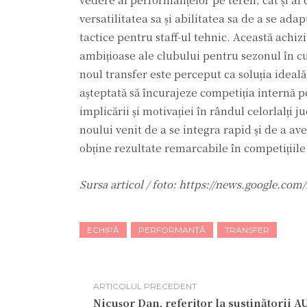
versatilitatea sa și abilitatea sa de a se ada
tactice pentru staff-ul tehnic. Această achiz
ambițioase ale clubului pentru sezonul în cu
noul transfer este perceput ca soluția idea
așteptată să încurajeze competiția internă pe
implicării și motivației în rândul celorlalți
noului venit de a se integra rapid și de a av
obține rezultate remarcabile în competițiile 
Sursa articol / foto: https://news.google
ECHIPĂ
PERFORMANȚĂ
TRANSFER
ARTICOLUL PRECEDENT
Nicușor Dan, referitor la susținătorii 