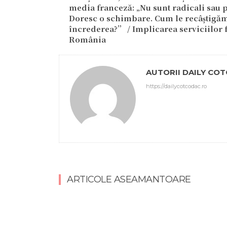
media franceză: „Nu sunt radicali sau p
Doresc o schimbare. Cum le recâștigă
încrederea?” / Implicarea serviciilor 
România
AUTORII DAILY CO
https://dailycotcodac.ro
ARTICOLE ASEAMANTOARE