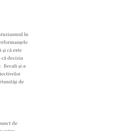
ntuziasmul în
 performanțele
 și că este
 că decizia
. Becali și-a
iectivelor
rtunități de
 punct de
 pentru