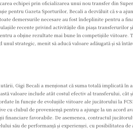
icarea echipei prin oficializarea unui nou transfer din Super
ație pentru Gazeta Sporturilor, Becali a dezvăluit că s-a aju
 toate demersurile necesare au fost îndeplinite pentru a fina
ulațiile recente privind activitățile din piața transferurilor 
pentru a obține rezultate mai bune în competițiile viitoare. 
ind unul strategic, menit să aducă valoare adăugată și să întă
E
mutării, Gigi Becali a menționat că suma totală implicată în 
astă valoare include atât costul efectiv al transferului, cât 
date în funcție de evoluțiile viitoare ale jucătorului la FCS
sive cu clubul de proveniență pentru a ajunge la un acord av
ții financiare favorabile. De asemenea, contractul jucătoru
ului său de performanță și experienței, cu posibilitatea de 