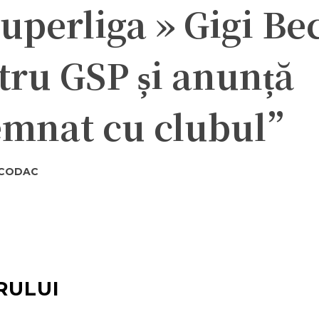
uperliga » Gigi Be
tru GSP și anunță
emnat cu clubul”
TCODAC
ter
Pinterest
WhatsApp
RULUI