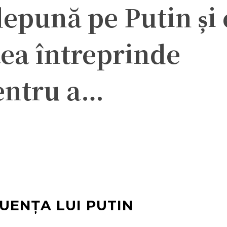
depună pe Putin și 
tea întreprinde
entru a…
ter
Pinterest
WhatsApp
LUENȚA LUI PUTIN