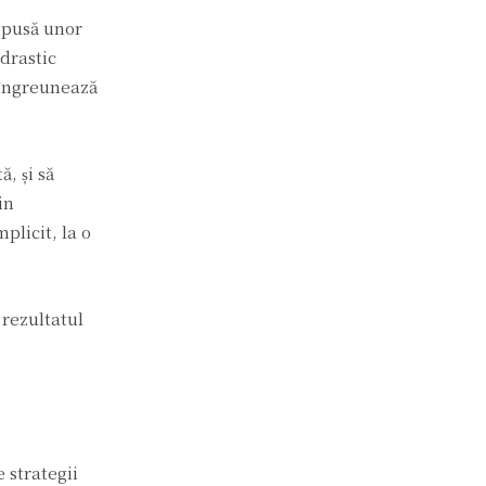
supusă unor
drastic
e îngreunează
, și să
in
plicit, la o
 rezultatul
 strategii