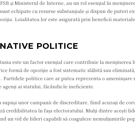
SB și Ministerul de Interne, au un rol esențial în menținere
i sunt echipate cu resurse substanțiale și dispun de puteri ext
ziția. Loialitatea lor este asigurată prin beneficii materiale 
NATIVE POLITICE
Rusia este un factor esențial care contribuie la menținerea 
ce formă de opoziție a fost sistematic slăbită sau eliminată,
ri. Partidele politice care ar putea reprezenta o amenințare 
e agenți ai statului, făcându-le ineficiente.
ea supuși unor campanii de discreditare, fiind acuzați de cor
ă credibilitatea în fața electoratului. Mulți dintre acești lid
rând un vid de lideri capabili să coaguleze nemulțumirile pop