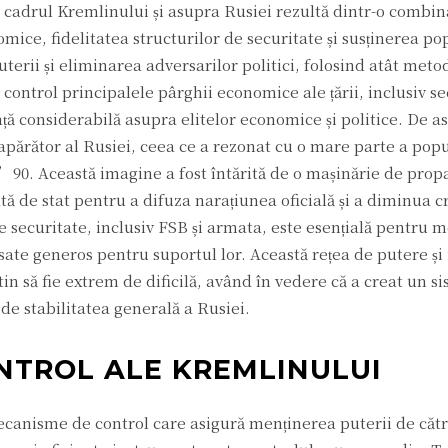
în cadrul Kremlinului și asupra Rusiei rezultă dintr-o combin
mice, fidelitatea structurilor de securitate și susținerea pop
puterii și eliminarea adversarilor politici, folosind atât meto
b control principalele pârghii economice ale țării, inclusiv s
nță considerabilă asupra elitelor economice și politice. De 
 apărător al Rusiei, ceea ce a rezonat cu o mare parte a popu
 ’90. Această imagine a fost întărită de o mașinărie de pro
tă de stat pentru a difuza narațiunea oficială și a diminua cr
de securitate, inclusiv FSB și armata, este esențială pentru 
ate generos pentru suportul lor. Această rețea de putere și 
tin să fie extrem de dificilă, având în vedere că a creat un s
 de stabilitatea generală a Rusiei.
NTROL ALE KREMLINULUI
ecanisme de control care asigură menținerea puterii de căt