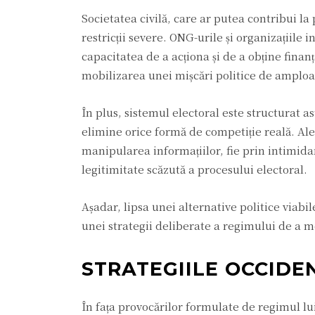
Societatea civilă, care ar putea contribui l
restricții severe. ONG-urile și organizațiil
capacitatea de a acționa și de a obține finanț
mobilizarea unei mișcări politice de amploa
În plus, sistemul electoral este structurat a
elimine orice formă de competiție reală. Aleg
manipularea informațiilor, fie prin intimidare
legitimitate scăzută a procesului electoral.
Așadar, lipsa unei alternative politice viabil
unei strategii deliberate a regimului de a 
STRATEGIILE OCCID
În fața provocărilor formulate de regimul lui