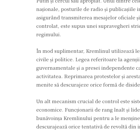
Putin și cercul său apropiat. Unul dintre ce
naționale, posturile de radio și publicațiile 
asigurând transmiterea mesajelor oficiale și
controlat, este supus unei supravegheri stric
regimului.
În mod suplimentar, Kremlinul utilizează leg
civile și politice. Legea referitoare la agenț
guvernamentale și a presei independente ca 
activitatea. Reprimarea protestelor și aresta
menite să descurajeze orice formă de diside
Un alt mecanism crucial de control este sistem
economice. Funcționarii de rang înalt și lider
bunăvoința Kremlinului pentru a le menține.
descurajează orice tentativă de revoltă din i