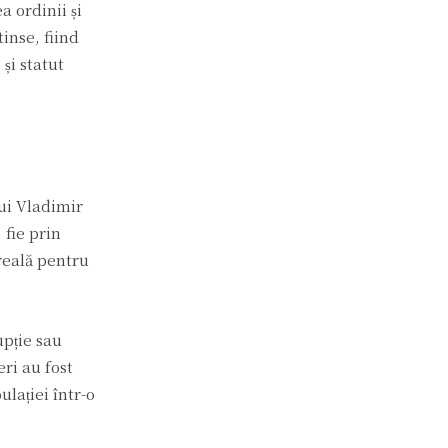
a ordinii și
inse, fiind
și statut
lui Vladimir
 fie prin
reală pentru
upție sau
eri au fost
ulației într-o