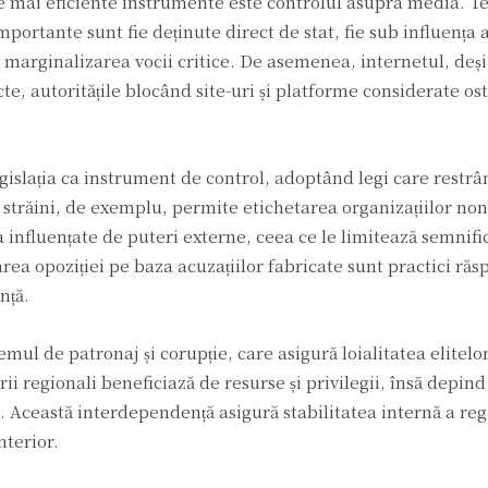
le mai eficiente instrumente este controlul asupra media. Te
importante sunt fie deținute direct de stat, fie sub influența 
 marginalizarea vocii critice. De asemenea, internetul, deș
te, autoritățile blocând site-uri și platforme considerate ost
islația ca instrument de control, adoptând legi care restrân
ii străini, de exemplu, permite etichetarea organizațiilor non
influențate de puteri externe, ceea ce le limitează semnifi
rea opoziției pe baza acuzațiilor fabricate sunt practici răs
nță.
ul de patronaj și corupție, care asigură loialitatea elitelor 
ii regionali beneficiază de resurse și privilegii, însă depind
 Această interdependență asigură stabilitatea internă a reg
nterior.