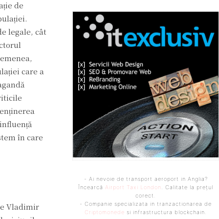
ație de
ulației.
de legale, cât
ectorul
asemenea,
lației care a
pagandă
iticile
menținerea
influență
istem în care
- Ai nevoie de transport aeroport in Anglia?
Încearcă
Airport Taxi London
. Calitate la prețul
corect.
- Companie specializata in tranzactionarea de
re Vladimir
Criptomonede
si infrastructura blockchain.