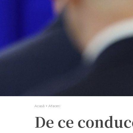
Acasă
Afaceri
De ce conduc