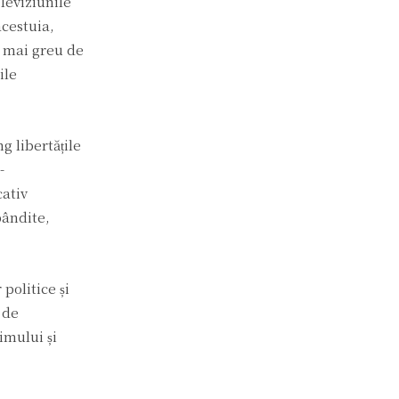
leviziunile
acestuia,
i mai greu de
ile
g libertățile
-
cativ
pândite,
politice și
 de
imului și