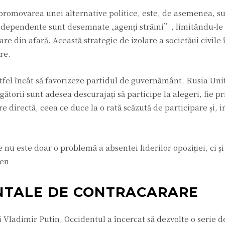
a promovarea unei alternative politice, este, de asemenea, 
e independente sunt desemnate „agenți străini”, limitându-le 
are din afară. Această strategie de izolare a societății civil
re.
stfel încât să favorizeze partidul de guvernământ, Rusia Unită
ătorii sunt adesea descurajați să participe la alegeri, fie pr
 directă, ceea ce duce la o rată scăzută de participare și, im
e nu este doar o problemă a absentei liderilor opoziției, ci și
men
ENTALE DE CONTRACARARE
 Vladimir Putin, Occidentul a încercat să dezvolte o serie de