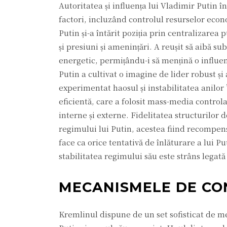
Autoritatea și influența lui Vladimir Putin 
factori, incluzând controlul resurselor econo
Putin și-a întărit poziția prin centralizarea 
și presiuni și amenințări. A reușit să aibă su
energetic, permițându-i să mențină o influe
Putin a cultivat o imagine de lider robust și
experimentat haosul și instabilitatea anilor
eficientă, care a folosit mass-media controla
interne și externe. Fidelitatea structurilor 
regimului lui Putin, acestea fiind recompens
face ca orice tentativă de înlăturare a lui Pu
stabilitatea regimului său este strâns legată
MECANISMELE DE CO
Kremlinul dispune de un set sofisticat de m