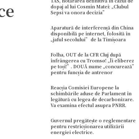
TAS, hotărârea definitivă în cazul de
ce
dopaj al lui Cosmin Matei: „Clubul
Sepsi va onora decizia”
Aparatură de interferență din China
disponibilă pe internet, folosită în
„jaful secolului” de la Timișoara
Folha, OUT de la CFR Cluj după
înfrângerea cu Tromsø! „Îi eliberez
pe toți!”. DOUĂ nume „concurează”
pentru funcția de antrenor
Reacția Comisiei Europene la
schimbările aduse de Parlament în
legătură cu legea de decarbonizare.
Va examina efectul asupra PNRR.
Guvernul pregătește o reglementare
pentru restricționarea utilizării
energiei electrice.