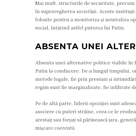
Mai mult, structurile de securitate, precum F
în supravegherea societății. Aceste instituți
folosite pentru a monitoriza și neutraliza opo
social, întărind astfel puterea lui Putin.
ABSENTA UNEI ALTER
Absenta unei alternative politice viabile în 
Putin la conducere. De-a lungul timpului, ori
metode legale, fie prin presiuni și intimidă
regim sunt fie marginalizate, fie infiltrate d
Pe de altă parte, liderii opoziției sunt ades
asociere cu puteri străine, ceea ce le erodeaz
arestați sau forțați să părăsească țara, gene
mișcare coerentă.