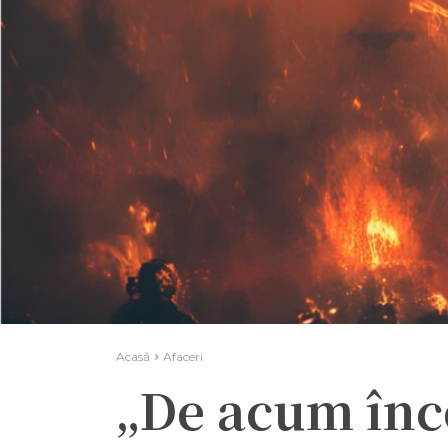
Acasă
Afaceri
„De acum înc