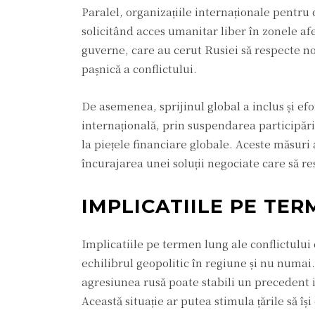
Paralel, organizațiile internaționale pentru
solicitând acces umanitar liber în zonele afe
guverne, care au cerut Rusiei să respecte no
pașnică a conflictului.
De asemenea, sprijinul global a inclus și ef
internațională, prin suspendarea participării
la piețele financiare globale. Aceste măsuri 
încurajarea unei soluții negociate care să r
IMPLICATIILE PE TE
Implicatiile pe termen lung ale conflictului
echilibrul geopolitic în regiune și nu numai.
agresiunea rusă poate stabili un precedent 
Această situație ar putea stimula țările să îș