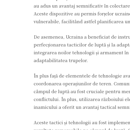
au adus un avantaj semnificativ în colectarea
Aceste dispozitive au permis forțelor ucrain
vulnerabile, facilitând astfel planificarea un
De asemenea, Ucraina a beneficiat de instruir
perfecționarea tacticilor de luptă și la adapt
integrarea noilor tehnologii și armament în 
adaptabilitatea trupelor.
În plus față de elementele de tehnologie avan
coordonarea operațiunilor de teren. Comunic
câmpul de luptă au fost cruciale pentru menți
conflictului. În plus, utilizarea războiului e
inamicului a oferit un avantaj tactical semn
Aceste tactici și tehnologii au fost impleme