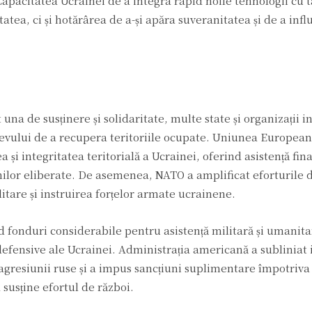
pacitatea Ucrainei de a integra rapid noile tehnologii cu t
tea, ci și hotărârea de a-și apăra suveranitatea și de a infl
una de susținere și solidaritate, multe state și organizații i
ievului de a recupera teritoriile ocupate. Uniunea Europeană
și integritatea teritorială a Ucrainei, oferind asistență fina
unilor eliberate. De asemenea, NATO a amplificat eforturile d
tare și instruirea forțelor armate ucrainene.
nd fonduri considerabile pentru asistență militară și umanita
r defensive ale Ucrainei. Administrația americană a subliniat
 agresiunii ruse și a impus sancțiuni suplimentare împotriva
 susține efortul de război.