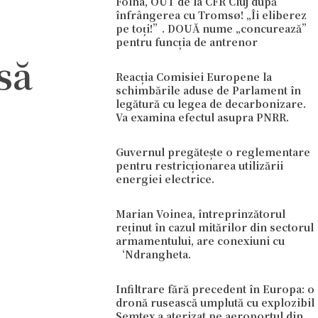
Folha, OUT de la CFR Cluj după
înfrângerea cu Tromsø! „Îi eliberez
pe toți!”. DOUĂ nume „concurează”
pentru funcția de antrenor
să
Reacția Comisiei Europene la
schimbările aduse de Parlament în
legătură cu legea de decarbonizare.
Va examina efectul asupra PNRR.
Guvernul pregătește o reglementare
pentru restricționarea utilizării
energiei electrice.
Marian Voinea, întreprinzătorul
reținut în cazul mitărilor din sectorul
armamentului, are conexiuni cu
‘Ndrangheta.
Infiltrare fără precedent în Europa: o
dronă rusească umplută cu explozibil
Semtex a aterizat pe aeroportul din