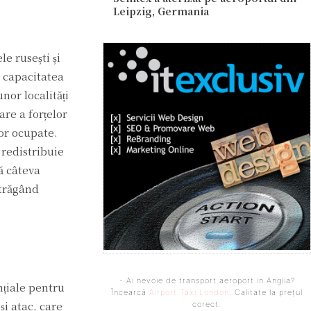
Leipzig, Germania
e rusești și
t capacitatea
nor localități
are a forțelor
lor ocupate.
 redistribuie
ă câteva
atrăgând
- Ai nevoie de transport aeroport in Anglia?
nțiale pentru
Încearcă
Airport Taxi London
. Calitate la prețul
și atac, care
corect.