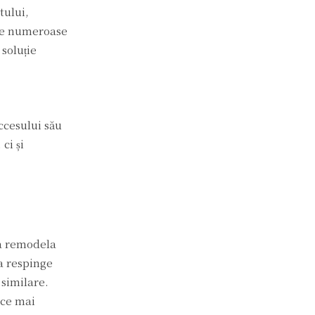
tului,
e de numeroase
soluție
accesului său
ci și
 a remodela
 a respinge
 similare.
gice mai