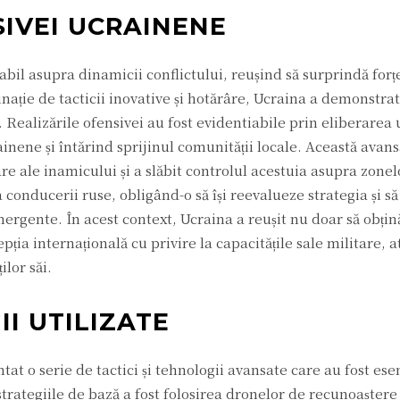
IVEI UCRAINENE
il asupra dinamicii conflictului, reușind să surprindă forțel
binație de tacticii inovative și hotărâre, Ucraina a demonstra
Realizările ofensivei au fost evidentiabile prin eliberarea u
inene și întărind sprijinul comunității locale. Această avans
e ale inamicului și a slăbit controlul acestuia asupra zone
 conducerii ruse, obligând-o să își reevalueze strategia și să
ergente. În acest context, Ucraina a reușit nu doar să obțin
cepția internațională cu privire la capacitățile sale militare, 
ilor săi.
II UTILIZATE
at o serie de tactici și tehnologii avansate care au fost ese
trategiile de bază a fost folosirea dronelor de recunoaștere 