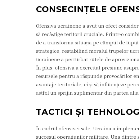
CONSECINȚELE OFENS
Ofensiva ucrainene a avut un efect considerab
să recâștige teritorii cruciale. Printr-o com
de a transforma situația pe câmpul de luptă. 
strategice, restabilind moralul trupelor ucra
ucrainene a perturbat rutele de aprovizionar
În plus, ofensiva a exercitat presiune asupra
resursele pentru a răspunde provocărilor em
avantaje teritoriale, ci și să influențeze per
astfel un sprijin suplimentar din partea aliaț
TACTICI ȘI TEHNOLOG
În cadrul ofensivei sale, Ucraina a implement
succesul operațiunilor militare. Una dintre s