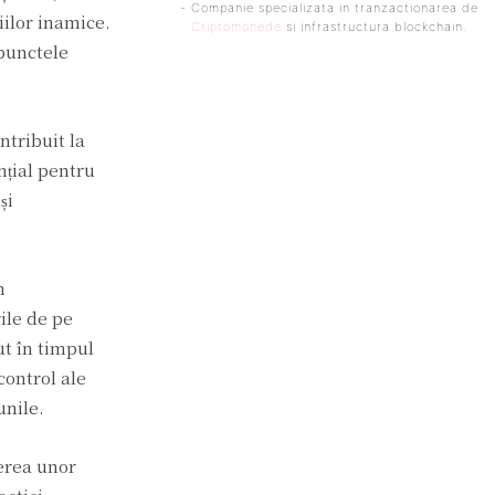
- Companie specializata in tranzactionarea de
iilor inamice.
Criptomonede
si infrastructura blockchain.
 punctele
ntribuit la
nțial pentru
și
n
ile de pe
ut în timpul
control ale
unile.
nerea unor