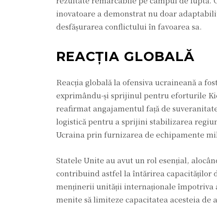
rezultate remarcabile pe câmpul de luptă. Ca
inovatoare a demonstrat nu doar adaptabilita
desfășurarea conflictului în favoarea sa.
REACȚIA GLOBALĂ
Reacția globală la ofensiva ucraineană a fost 
exprimându-și sprijinul pentru eforturile K
reafirmat angajamentul față de suveranitatea 
logistică pentru a sprijini stabilizarea regi
Ucraina prin furnizarea de echipamente mili
Statele Unite au avut un rol esențial, alocâ
contribuind astfel la întărirea capacitățilo
menținerii unității internaționale împotriva
menite să limiteze capacitatea acesteia de a