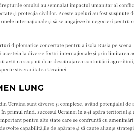
 drepturile omului au semnalat impactul umanitar al conflic
ctate și protecția civililor. Aceste apeluri au fost susținut
rmele internaționale și să se angajeze în negocieri pentru o 
orturi diplomatice concertate pentru a izola Rusia pe scena
 acesteia la diverse foruri internaționale și prin limitarea 
au avut ca scop nu doar descurajarea continuării agresiunii, 
especte suveranitatea Ucrainei.
RMEN LUNG
 din Ucraina sunt diverse și complexe, având potențialul de
 În primul rând, succesul Ucrainei în a-și apăra teritoriul și
important pentru alte state care se confruntă cu amenințări
i dezvolte capabilitățile de apărare și să caute alianțe strate