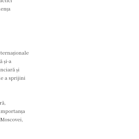
actici
uența
nternaționale
 și-a
nciară și
e a sprijini
ră,
 importanța
 Moscovei,