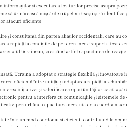
 informațiilor și executarea loviturilor precise asupra poziț
ene să urmărească mișcările trupelor rusești și să identifice
or atacuri eficiente.
e și consultanță din partea aliaților occidentali, care au co
area rapidă la condițiile de pe teren. Acest suport a fost ese
arsenalul ucrainean, crescând astfel capacitatea de reacție 
sată, Ucraina a adoptat o strategie flexibilă și inovatoare î
area eficientă între unități și adaptarea rapidă la schimbăr
nerea inițiativei și valorificarea oportunităților ce au apăr
lectronic pentru a interfera cu comunicațiile și sistemele de 
ificativ, perturbând capacitatea acestuia de a coordona acți
ntate într-un mod coordonat și eficient, contribuind la obți