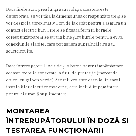
Dacă firele sunt prea lungi sau izolația acestora este
deteriorată, se vor tăia la dimensiunea corespunzătoare și se
vor dezizola aproximativ 1 cm de la capăt pentru a asigura un
contact electric bun. Firele se fixează ferm în bornele
corespunzătoare și se strâng bine șuruburile pentru a evita
conexiunile slăbite, care pot genera supraîncălzire sau
scurtcircuite.
Dacă întrerupătorul include și o borna pentru împământare,
aceasta trebuie conectată la firul de protecție (marcat de
obicei cu galben-verde). Acest lucru este esențial în cazul
instalațiilor electrice moderne, care includ împământare
pentru siguranță suplimentară.
MONTAREA
ÎNTRERUPĂTORULUI ÎN DOZĂ ȘI
TESTAREA FUNCȚIONĂRII