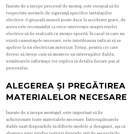
Înainte de a începe procesul de montaj, este esențial să fie
respectate normele de siguranță specifice instalațiilor
electrice. O greșeală minoră poate duce la accidente grave, de
aceea este recomandat ca orice intervenție asupra rețelei
electrice să fie realizată cu atenție sporită. În cazul în care nu
există cunoștințele necesare, este întotdeauna indicat să se
apeleze la un electrician autorizat. Totuși, pentru cei care
doresc să învețe cum să monteze un întrerupător dublu,
următoarele informații vor explica în detaliu fiecare pas al
procesului.
ALEGEREA ȘI PREGĂTIREA
MATERIALELOR NECESARE
Înainte de a începe montajul, este important să fie
achiziționate toate materialele necesare. Întrerupătoarele
duble sunt disponibile în diferite modele și designuri, așa că
alegerea unui produs potrivit depinde atât de necesitățile