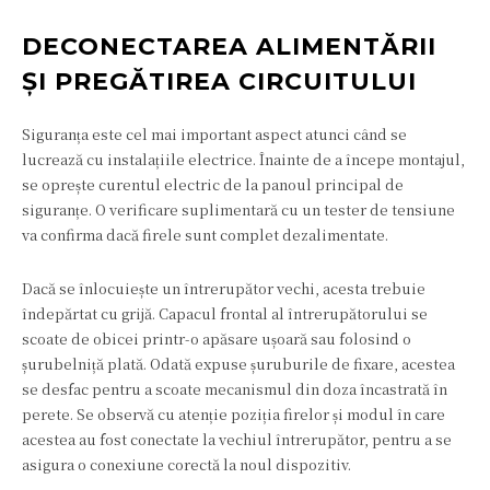
DECONECTAREA ALIMENTĂRII
ȘI PREGĂTIREA CIRCUITULUI
Siguranța este cel mai important aspect atunci când se
lucrează cu instalațiile electrice. Înainte de a începe montajul,
se oprește curentul electric de la panoul principal de
siguranțe. O verificare suplimentară cu un tester de tensiune
va confirma dacă firele sunt complet dezalimentate.
Dacă se înlocuiește un întrerupător vechi, acesta trebuie
îndepărtat cu grijă. Capacul frontal al întrerupătorului se
scoate de obicei printr-o apăsare ușoară sau folosind o
șurubelniță plată. Odată expuse șuruburile de fixare, acestea
se desfac pentru a scoate mecanismul din doza încastrată în
perete. Se observă cu atenție poziția firelor și modul în care
acestea au fost conectate la vechiul întrerupător, pentru a se
asigura o conexiune corectă la noul dispozitiv.