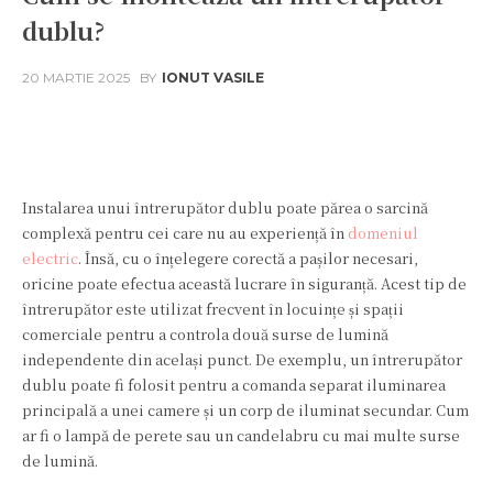
dublu?
20 MARTIE 2025
BY
IONUT VASILE
Facebook
Twitter
Pinterest
W
Instalarea unui întrerupător dublu poate părea o sarcină
complexă pentru cei care nu au experiență în
domeniul
electric
. Însă, cu o înțelegere corectă a pașilor necesari,
oricine poate efectua această lucrare în siguranță. Acest tip de
întrerupător este utilizat frecvent în locuințe și spații
comerciale pentru a controla două surse de lumină
independente din același punct. De exemplu, un întrerupător
dublu poate fi folosit pentru a comanda separat iluminarea
principală a unei camere și un corp de iluminat secundar. Cum
ar fi o lampă de perete sau un candelabru cu mai multe surse
de lumină.