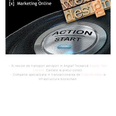
- Ai nevoie de transport aeroport in Anglia? Încearcă
Airport Taxi
London
. Calitate la prețul corect.
- Companie specializata in tranzactionarea de
Criptomonede
si
infrastructura blockchain.
Bine ați venit pe platforma noastră vibrantă de știri și blogging!
Suntem încântați să vă avem alături în această călătorie