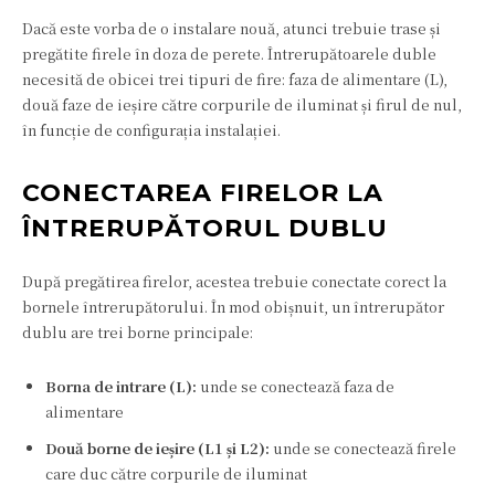
Dacă este vorba de o instalare nouă, atunci trebuie trase și
pregătite firele în doza de perete. Întrerupătoarele duble
necesită de obicei trei tipuri de fire: faza de alimentare (L),
două faze de ieșire către corpurile de iluminat și firul de nul,
în funcție de configurația instalației.
CONECTAREA FIRELOR LA
ÎNTRERUPĂTORUL DUBLU
După pregătirea firelor, acestea trebuie conectate corect la
bornele întrerupătorului. În mod obișnuit, un întrerupător
dublu are trei borne principale:
Borna de intrare (L):
unde se conectează faza de
alimentare
Două borne de ieșire (L1 și L2):
unde se conectează firele
care duc către corpurile de iluminat