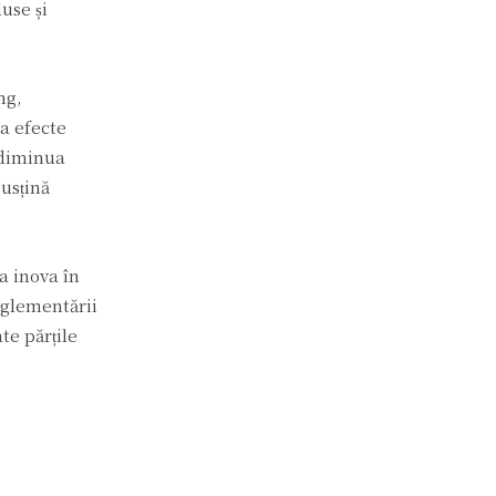
use și
ng,
a efecte
 diminua
susțină
a inova în
reglementării
te părțile