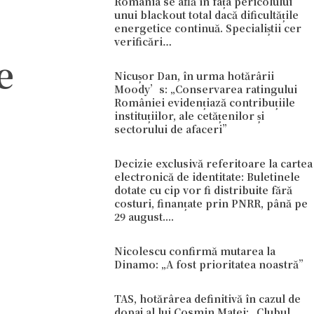
România se află în fața pericolului
unui blackout total dacă dificultățile
energetice continuă. Specialiștii cer
verificări…
e
Nicușor Dan, în urma hotărârii
Moody’s: „Conservarea ratingului
României evidențiază contribuțiile
instituțiilor, ale cetățenilor și
sectorului de afaceri”
Decizie exclusivă referitoare la cartea
electronică de identitate: Buletinele
dotate cu cip vor fi distribuite fără
costuri, finanțate prin PNRR, până pe
29 august....
Nicolescu confirmă mutarea la
Dinamo: „A fost prioritatea noastră”
TAS, hotărârea definitivă în cazul de
dopaj al lui Cosmin Matei: „Clubul