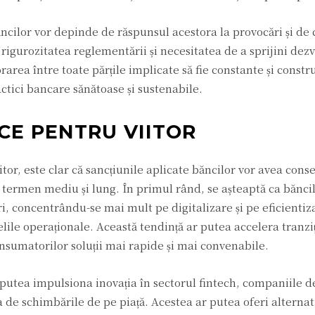
ăncilor vor depinde de răspunsul acestora la provocări și de
 rigurozitatea reglementării și necesitatea de a sprijini dez
rarea între toate părțile implicate să fie constante și constr
ctici bancare sănătoase și sustenabile.
CE PENTRU VIITOR
or, este clar că sancțiunile aplicate băncilor vor avea conse
 termen mediu și lung. În primul rând, se așteaptă ca băncile
eri, concentrându-se mai mult pe digitalizare și pe eficientiz
lile operaționale. Această tendință ar putea accelera tranziț
onsumatorilor soluții mai rapide și mai convenabile.
 putea impulsiona inovația în sectorul fintech, companiile d
ta de schimbările de pe piață. Acestea ar putea oferi alterna