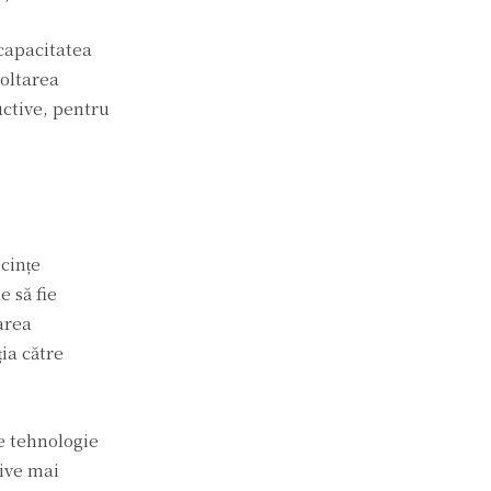
 capacitatea
voltarea
uctive, pentru
cințe
 să fie
area
ia către
e tehnologie
tive mai