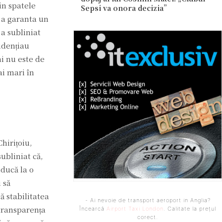
in spatele
Sepsi va onora decizia”
u a garanta un
 a subliniat
vidențiau
ni nu este de
ai mari în
hirițoiu,
ubliniat că,
nducă la o
 să
ă stabilitatea
- Ai nevoie de transport aeroport in Anglia?
 transparența
Încearcă
Airport Taxi London
. Calitate la prețul
corect.