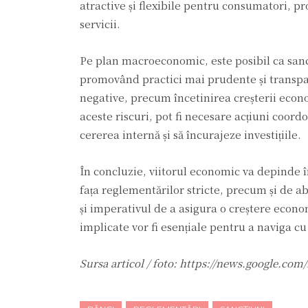
atractive și flexibile pentru consumatori, pr
servicii.
Pe plan macroeconomic, este posibil ca sancț
promovând practici mai prudente și transpar
negative, precum încetinirea creșterii econo
aceste riscuri, pot fi necesare acțiuni coord
cererea internă și să încurajeze investițiile.
În concluzie, viitorul economic va depinde î
fața reglementărilor stricte, precum și de ab
și imperativul de a asigura o creștere econo
implicate vor fi esențiale pentru a naviga c
Sursa articol / foto: https://news.google