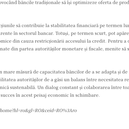
ovocând băncile tradiționale să își optimizeze oferta de prod
iunile să contribuie la stabilitatea financiară pe termen lu
ente în sectorul bancar. Totuși, pe termen scurt, pot apăre
mice din cauza restricționării accesului la credit. Pentru a
onate din partea autorităților monetare și fiscale, menite să 
n mare măsură de capacitatea băncilor de a se adapta și de 
ilitatea autorităților de a găsi un balans între necesitatea 
mică sustenabilă. Un dialog constant și colaborarea între toa
u succes în acest peisaj economic în schimbare.
.com/home?hl=ro&gl=RO&ceid=RO%3Aro