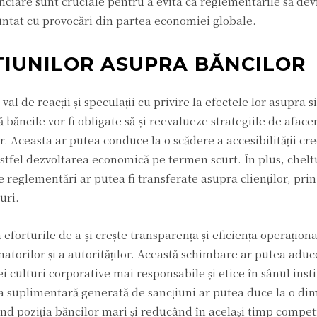
financiare sunt cruciale pentru a evita ca reglementările să de
untat cu provocări din partea economiei globale.
ȚIUNILOR ASUPRA BĂNCILOR
al de reacții și speculații cu privire la efectele lor asupra 
băncile vor fi obligate să-și reevalueze strategiile de afacer
 Aceasta ar putea conduce la o scădere a accesibilității cre
stfel dezvoltarea economică pe termen scurt. În plus, cheltu
 reglementări ar putea fi transferate asupra clienților, pri
uri.
 eforturile de a-și crește transparența și eficiența operaționa
torilor și a autorităților. Această schimbare ar putea aduc
culturi corporative mai responsabile și etice în sânul instit
nea suplimentară generată de sancțiuni ar putea duce la o di
nd poziția băncilor mari și reducând în același timp competi