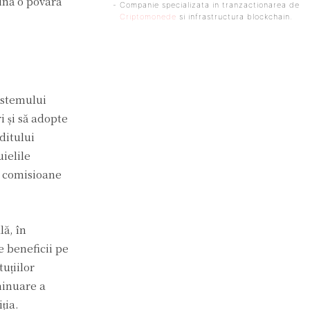
vină o povară
- Companie specializata in tranzactionarea de
Criptomonede
si infrastructura blockchain.
sistemului
i și să adopte
ditului
ielile
n comisioane
lă, în
e beneficii pe
uțiilor
minuare a
ția.