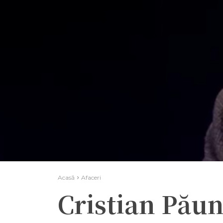
Acasă
Afaceri
Cristian Păun