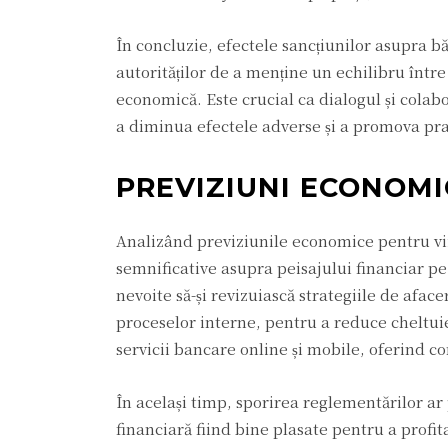
În concluzie, efectele sancțiunilor asupra b
autorităților de a menține un echilibru între
economică. Este crucial ca dialogul și colabo
a diminua efectele adverse și a promova pra
PREVIZIUNI ECONOMI
Analizând previziunile economice pentru viit
semnificative asupra peisajului financiar pe
nevoite să-și revizuiască strategiile de afac
proceselor interne, pentru a reduce cheltuie
servicii bancare online și mobile, oferind c
În același timp, sporirea reglementărilor ar
financiară fiind bine plasate pentru a profi