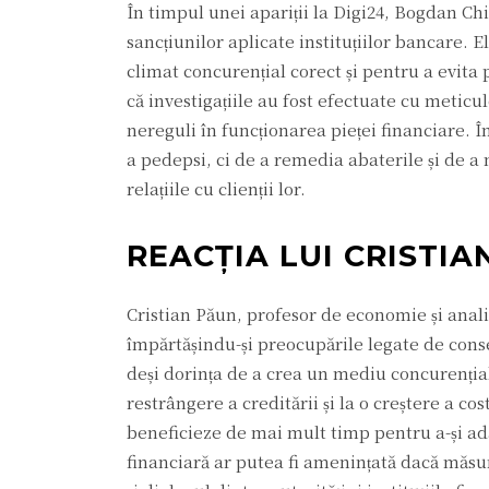
În timpul unei apariții la Digi24, Bogdan Chi
sancțiunilor aplicate instituțiilor bancare.
climat concurențial corect și pentru a evita 
că investigațiile au fost efectuate cu meticul
nereguli în funcționarea pieței financiare. În
a pedepsi, ci de a remedia abaterile și de a
relațiile cu clienții lor.
REACȚIA LUI CRISTI
Cristian Păun, profesor de economie și analis
împărtășindu-și preocupările legate de conse
deși dorința de a crea un mediu concurențial 
restrângere a creditării și la o creștere a co
beneficieze de mai mult timp pentru a-și adap
financiară ar putea fi amenințată dacă măsu