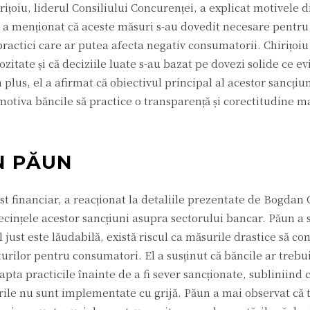
rițoiu, liderul Consiliului Concurenței, a explicat motivele d
 El a menționat că aceste măsuri s-au dovedit necesare pentr
practici care ar putea afecta negativ consumatorii. Chirițoiu
ozitate și că deciziile luate s-au bazat pe dovezi solide ce e
 plus, el a afirmat că obiectivul principal al acestor sancțiu
 motiva băncile să practice o transparență și corectitudine m
AN PĂUN
t financiar, a reacționat la detaliile prezentate de Bogdan C
cințele acestor sancțiuni asupra sectorului bancar. Păun a s
just este lăudabilă, există riscul ca măsurile drastice să co
sturilor pentru consumatori. El a susținut că băncile ar trebui
ta practicile înainte de a fi sever sancționate, subliniind c
rile nu sunt implementate cu grijă. Păun a mai observat că