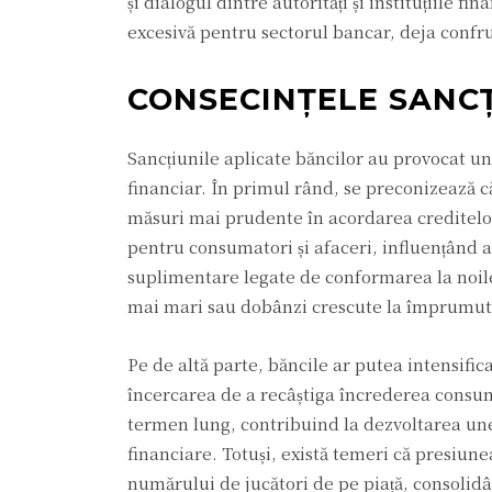
și dialogul dintre autorități și instituțiile 
excesivă pentru sectorul bancar, deja confr
CONSECINȚELE SANC
Sancțiunile aplicate băncilor au provocat un v
financiar. În primul rând, se preconizează că 
măsuri mai prudente în acordarea creditelor.
pentru consumatori și afaceri, influențând a
suplimentare legate de conformarea la noile
mai mari sau dobânzi crescute la împrumut
Pe de altă parte, băncile ar putea intensifica
încercarea de a recâștiga încrederea consuma
termen lung, contribuind la dezvoltarea unei 
financiare. Totuși, există temeri că presiu
numărului de jucători de pe piață, consolidâ