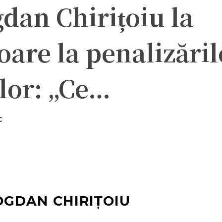
gdan Chirițoiu la
oare la penalizăril
lor: „Ce…
C
ter
Pinterest
WhatsApp
OGDAN CHIRIȚOIU