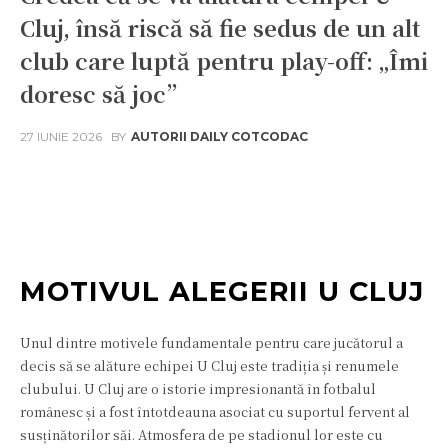
Cluj, însă riscă să fie sedus de un alt
club care luptă pentru play-off: „Îmi
doresc să joc”
27 IUNIE 2026
BY
AUTORII DAILY COTCODAC
Facebook
Twitter
Pinterest
W
MOTIVUL ALEGERII U CLUJ
Unul dintre motivele fundamentale pentru care jucătorul a
decis să se alăture echipei U Cluj este tradiția și renumele
clubului. U Cluj are o istorie impresionantă în fotbalul
românesc și a fost întotdeauna asociat cu suportul fervent al
susținătorilor săi. Atmosfera de pe stadionul lor este cu