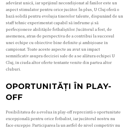
adevărat unică, iar sprijinul necondiționat al fanilor este un
aspect stimulator pentru orice jucător. În plus, U Cluj oferă o
bază solidă pentru evoluția tinerelor talente, dispunând de un
staff tehnic experimentat capabil să îndrume și să
perfecționeze abilitățile fotbaliștilor. Jucătorul a fost, de
asemenea, atras de perspectiva de a contribui la succesul
unei echipe cu obiective bine definite și ambițioase în
campionat. Toate aceste aspecte au avut un impact
semnificativ asupra deciziei sale de a se alătura echipei U
Cluj, în ciuda altor oferte tentante venite din partea altor
cluburi.
OPORTUNITĂȚI ÎN PLAY-
OFF
Posibilitatea de a evolua în play-off reprezintă o oportunitate
excepțională pentru orice fotbalist, iar jucătorul nostru nu
face excepție. Participarea la un astfel de nivel competitiv nu