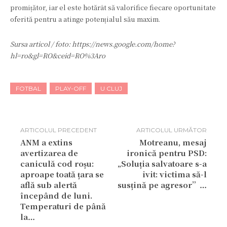
promițător, iar el este hotărât să valorifice fiecare oportunitate
oferită pentru a atinge potențialul său maxim.
Sursa articol / foto: https://news.google.com/home?
hl=ro&gl=RO&ceid=RO%3Aro
FOTBAL
PLAY-OFF
U CLUJ
ARTICOLUL PRECEDENT
ARTICOLUL URMĂTOR
ANM a extins
Motreanu, mesaj
avertizarea de
ironică pentru PSD:
caniculă cod roșu:
„Soluția salvatoare s-a
aproape toată țara se
ivit: victima să-l
află sub alertă
susțină pe agresor”…
începând de luni.
Temperaturi de până
la…