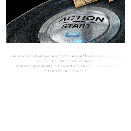
- Ai nevoie de transport aeroport in Anglia? Încearcă
Airport Taxi
London
. Calitate la prețul corect.
- Companie specializata in tranzactionarea de
Criptomonede
si
infrastructura blockchain.
Bine ați venit pe platforma noastră vibrantă de știri și blogging!
Suntem încântați să vă avem alături în această călătorie
captivantă prin lumea informației și a ideilor. Aici, veți
descoperi o comunitate activă și pasionată, gata să exploreze
subiecte variate și să împărtășească perspective diverse.