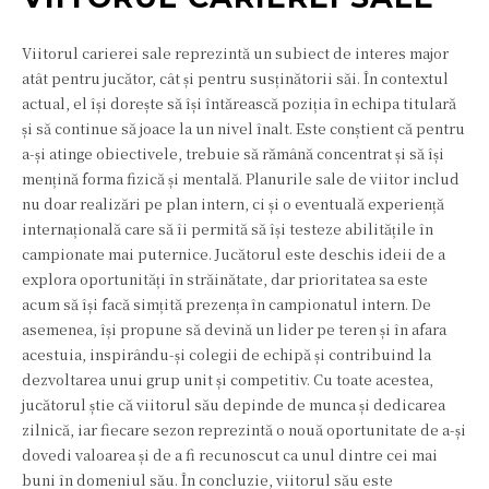
Viitorul carierei sale reprezintă un subiect de interes major
atât pentru jucător, cât și pentru susținătorii săi. În contextul
actual, el își dorește să își întărească poziția în echipa titulară
și să continue să joace la un nivel înalt. Este conștient că pentru
a-și atinge obiectivele, trebuie să rămână concentrat și să își
mențină forma fizică și mentală. Planurile sale de viitor includ
nu doar realizări pe plan intern, ci și o eventuală experiență
internațională care să îi permită să își testeze abilitățile în
campionate mai puternice. Jucătorul este deschis ideii de a
explora oportunități în străinătate, dar prioritatea sa este
acum să își facă simțită prezența în campionatul intern. De
asemenea, își propune să devină un lider pe teren și în afara
acestuia, inspirându-și colegii de echipă și contribuind la
dezvoltarea unui grup unit și competitiv. Cu toate acestea,
jucătorul știe că viitorul său depinde de munca și dedicarea
zilnică, iar fiecare sezon reprezintă o nouă oportunitate de a-și
dovedi valoarea și de a fi recunoscut ca unul dintre cei mai
buni în domeniul său. În concluzie, viitorul său este