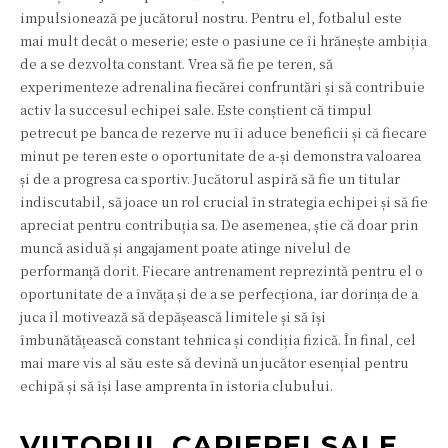
impulsionează pe jucătorul nostru. Pentru el, fotbalul este
mai mult decât o meserie; este o pasiune ce îi hrănește ambiția
de a se dezvolta constant. Vrea să fie pe teren, să
experimenteze adrenalina fiecărei confruntări și să contribuie
activ la succesul echipei sale. Este conștient că timpul
petrecut pe banca de rezerve nu îi aduce beneficii și că fiecare
minut pe teren este o oportunitate de a-și demonstra valoarea
și de a progresa ca sportiv. Jucătorul aspiră să fie un titular
indiscutabil, să joace un rol crucial în strategia echipei și să fie
apreciat pentru contribuția sa. De asemenea, știe că doar prin
muncă asiduă și angajament poate atinge nivelul de
performanță dorit. Fiecare antrenament reprezintă pentru el o
oportunitate de a învăța și de a se perfecționa, iar dorința de a
juca îl motivează să depășească limitele și să își
îmbunătățească constant tehnica și condiția fizică. În final, cel
mai mare vis al său este să devină un jucător esențial pentru
echipă și să își lase amprenta în istoria clubului.
VIITORUL CARIEREI SALE