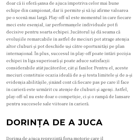
doar că îi oferă șansa de a juca împotriva celor mai bune
echipe din campionat, dar îi permite și să își afirme valoarea
pe o scenă mai largă. Play-off-ul este momentul în care fiecare
meci este esențial, iar performanțele individuale pot fi
decisive pentru soarta echipei. Jucătorul își dă seama că
evoluțiile remarcabile în astfel de meciuri pot atrage atenția
altor cluburi și pot deschide uși către oportunități pe plan
internațional. În plus, succesul în play-off poate întări poziția
echipei în liga superioară și poate aduce satisfacții
considerabile atât jucătorilor, cât și fanilor. Pentru el, aceste
meciuri constituie ocazia ideală de a-și testa limitele și de a-și
evidenția abilitățile, ținând cont că fiecare pas pe care îl face
în carieră este urmărit cu atenție de cluburi și agenți. Astfel,
play-off-ul nu este doar o competiție, ci și o rampă de lansare
pentru succesele sale viitoare în carieră.
DORINȚA DE A JUCA
Dorința de a juca reprezintă forța motorie care îl