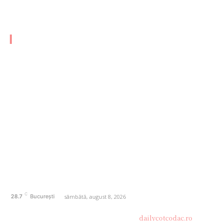
cabinet minoritar
CATEGORII FRESH
AFACERI
1170
SANATATE / HOBBY
20
AUTO
20
ENTERTAINMENT
16
HOME & DECO
14
FASHION
13
Politică de confidențialitate
Contact dailycotcodac.ro
Politica de cookies (GDPR)
C
sâmbătă, august 8, 2026
28.7
București
© Acest site este creat si administrat de
dailycotcodac.ro
.