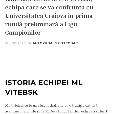
echipa care se va confrunta cu
Universitatea Craiova în prima
rundă preliminară a Ligii
Campionilor
16 IUNIE 2026
BY
AUTORII DAILY COTCODAC
Facebook
Twitter
Pinterest
W
ISTORIA ECHIPEI ML
VITEBSK
ML Vitebsk este un club fotbalistic cu o tradiție extinsă,
avându-și originile în 1960. De-a lungul anilor, echipa a suferit