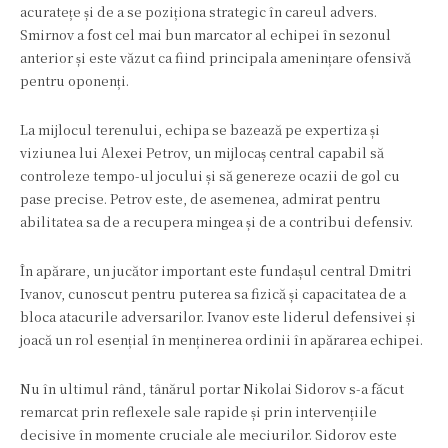
acuratețe și de a se poziționa strategic în careul advers.
Smirnov a fost cel mai bun marcator al echipei în sezonul
anterior și este văzut ca fiind principala amenințare ofensivă
pentru oponenți.
La mijlocul terenului, echipa se bazează pe expertiza și
viziunea lui Alexei Petrov, un mijlocaș central capabil să
controleze tempo-ul jocului și să genereze ocazii de gol cu
pase precise. Petrov este, de asemenea, admirat pentru
abilitatea sa de a recupera mingea și de a contribui defensiv.
În apărare, un jucător important este fundașul central Dmitri
Ivanov, cunoscut pentru puterea sa fizică și capacitatea de a
bloca atacurile adversarilor. Ivanov este liderul defensivei și
joacă un rol esențial în menținerea ordinii în apărarea echipei.
Nu în ultimul rând, tânărul portar Nikolai Sidorov s-a făcut
remarcat prin reflexele sale rapide și prin intervențiile
decisive în momente cruciale ale meciurilor. Sidorov este