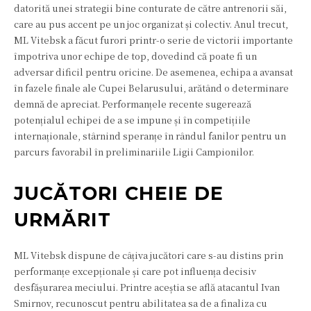
datorită unei strategii bine conturate de către antrenorii săi,
care au pus accent pe un joc organizat și colectiv. Anul trecut,
ML Vitebsk a făcut furori printr-o serie de victorii importante
împotriva unor echipe de top, dovedind că poate fi un
adversar dificil pentru oricine. De asemenea, echipa a avansat
în fazele finale ale Cupei Belarusului, arătând o determinare
demnă de apreciat. Performanțele recente sugerează
potențialul echipei de a se impune și în competițiile
internaționale, stârnind speranțe în rândul fanilor pentru un
parcurs favorabil în preliminariile Ligii Campionilor.
JUCĂTORI CHEIE DE
URMĂRIT
ML Vitebsk dispune de câțiva jucători care s-au distins prin
performanțe excepționale și care pot influența decisiv
desfășurarea meciului. Printre aceștia se află atacantul Ivan
Smirnov, recunoscut pentru abilitatea sa de a finaliza cu