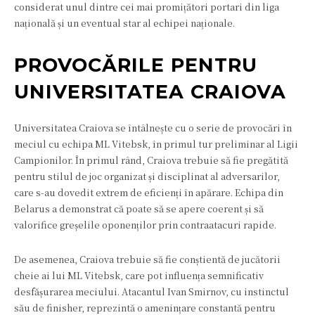
considerat unul dintre cei mai promițători portari din liga
națională și un eventual star al echipei naționale.
PROVOCĂRILE PENTRU
UNIVERSITATEA CRAIOVA
Universitatea Craiova se întâlnește cu o serie de provocări în
meciul cu echipa ML Vitebsk, în primul tur preliminar al Ligii
Campionilor. În primul rând, Craiova trebuie să fie pregătită
pentru stilul de joc organizat și disciplinat al adversarilor,
care s-au dovedit extrem de eficienți în apărare. Echipa din
Belarus a demonstrat că poate să se apere coerent și să
valorifice greșelile oponenților prin contraatacuri rapide.
De asemenea, Craiova trebuie să fie conștientă de jucătorii
cheie ai lui ML Vitebsk, care pot influența semnificativ
desfășurarea meciului. Atacantul Ivan Smirnov, cu instinctul
său de finisher, reprezintă o amenințare constantă pentru