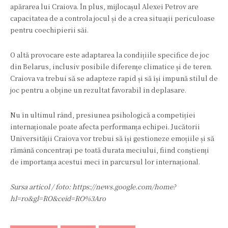
apărarea lui Craiova. În plus, mijlocașul Alexei Petrov are
capacitatea de a controla jocul și de a crea situații periculoase
pentru coechipierii săi.
O altă provocare este adaptarea la condițiile specifice de joc
din Belarus, inclusiv posibile diferențe climatice și de teren.
Craiova va trebui să se adapteze rapid și să își impună stilul de
joc pentru a obține un rezultat favorabil în deplasare.
Nu în ultimul rând, presiunea psihologică a competiției
internaționale poate afecta performanța echipei. Jucătorii
Universității Craiova vor trebui să își gestioneze emoțiile și să
rămână concentrați pe toată durata meciului, fiind conștienți
de importanța acestui meci în parcursul lor internațional.
Sursa articol / foto: https://news.google.com/home?
hl=ro&gl=RO&ceid=RO%3Aro