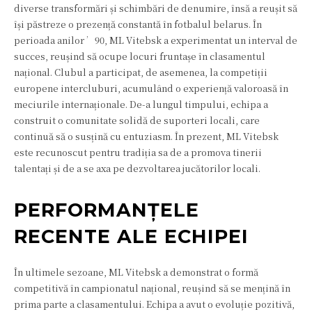
diverse transformări și schimbări de denumire, însă a reușit să
își păstreze o prezență constantă în fotbalul belarus. În
perioada anilor ’90, ML Vitebsk a experimentat un interval de
succes, reușind să ocupe locuri fruntașe în clasamentul
național. Clubul a participat, de asemenea, la competiții
europene intercluburi, acumulând o experiență valoroasă în
meciurile internaționale. De-a lungul timpului, echipa a
construit o comunitate solidă de suporteri locali, care
continuă să o susțină cu entuziasm. În prezent, ML Vitebsk
este recunoscut pentru tradiția sa de a promova tinerii
talentați și de a se axa pe dezvoltarea jucătorilor locali.
PERFORMANȚELE
RECENTE ALE ECHIPEI
În ultimele sezoane, ML Vitebsk a demonstrat o formă
competitivă în campionatul național, reușind să se mențină în
prima parte a clasamentului. Echipa a avut o evoluție pozitivă,