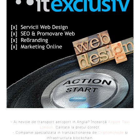
- Ai nevoie de transport aeroport in Anglia? Încearcă
Airport Taxi
London
. Calitate la prețul corect.
- Companie specializata in tranzactionarea de
Criptomonede
si
infrastructura blockchain.