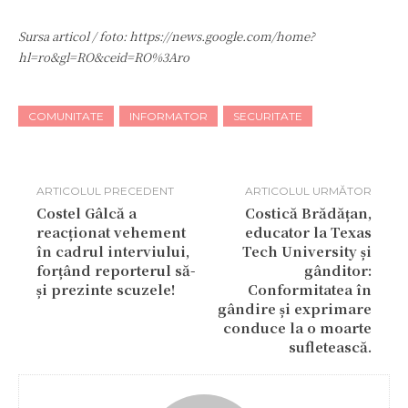
Sursa articol / foto: https://news.google.com/home?
hl=ro&gl=RO&ceid=RO%3Aro
COMUNITATE
INFORMATOR
SECURITATE
ARTICOLUL PRECEDENT
ARTICOLUL URMĂTOR
Costel Gâlcă a
Costică Brădățan,
reacționat vehement
educator la Texas
în cadrul interviului,
Tech University și
forțând reporterul să-
gânditor:
și prezinte scuzele!
Conformitatea în
gândire și exprimare
conduce la o moarte
sufletească.