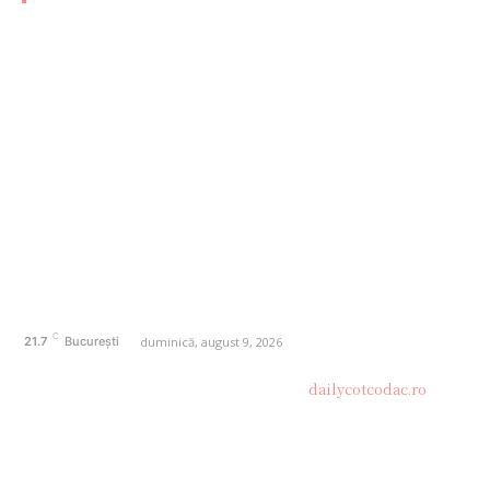
AFACERI
1173
SANATATE / HOBBY
20
AUTO
20
ENTERTAINMENT
16
HOME & DECO
14
FASHION
13
Politică de confidențialitate
Contact dailycotcodac.ro
Politica de cookies (GDPR)
C
duminică, august 9, 2026
21.7
București
© Acest site este creat si administrat de
dailycotcodac.ro
.
Toate drepturile rezervate.