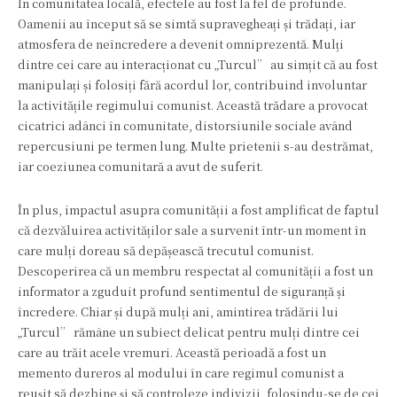
În comunitatea locală, efectele au fost la fel de profunde.
Oamenii au început să se simtă supravegheați și trădați, iar
atmosfera de neîncredere a devenit omniprezentă. Mulți
dintre cei care au interacționat cu „Turcul” au simțit că au fost
manipulați și folosiți fără acordul lor, contribuind involuntar
la activitățile regimului comunist. Această trădare a provocat
cicatrici adânci în comunitate, distorsiunile sociale având
repercusiuni pe termen lung. Multe prietenii s-au destrămat,
iar coeziunea comunitară a avut de suferit.
În plus, impactul asupra comunității a fost amplificat de faptul
că dezvăluirea activităților sale a survenit într-un moment în
care mulți doreau să depășească trecutul comunist.
Descoperirea că un membru respectat al comunității a fost un
informator a zguduit profund sentimentul de siguranță și
încredere. Chiar și după mulți ani, amintirea trădării lui
„Turcul” rămâne un subiect delicat pentru mulți dintre cei
care au trăit acele vremuri. Această perioadă a fost un
memento dureros al modului în care regimul comunist a
reușit să dezbine și să controleze indivizii, folosindu-se de cei