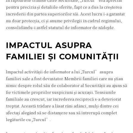
În rapoartele trimise către Securitate, „Turcul” era apreciat
pentru precizia și detaliile oferite, fapt ce a dus la creșterea
încrederii din partea superiorilor săi. Acest lucru i-a garantat
nu doar protecția, ci și anume privilegii în cadrul regimului,
consolidându-i astfel statutul de informator de nădejde.
IMPACTUL ASUPRA
FAMILIEI ȘI COMUNITĂȚII
Impactul activității de informator a lui „Turcul” asupra
familiei sale a fost devastator. Membrii familiei care nu știau
nimic despre rolul său de colaborator al Securității au ajuns să
fie victimele propriilor suspiciuni și acuzații. Tensiunile
familiale au crescut, iar încrederea reciprocă s-a deteriorat
treptat. Această trădare a lăsat răni adânci, mulți dintre cei
afectați alegând să se distanțeze sau să întrerupă complet
legăturile cu „Turcul”.