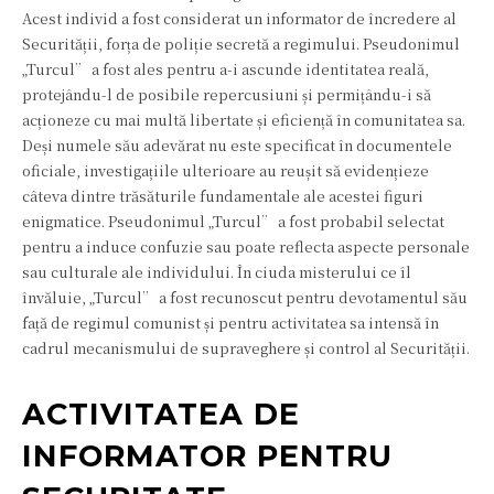
Acest individ a fost considerat un informator de încredere al
Securității, forța de poliție secretă a regimului. Pseudonimul
„Turcul” a fost ales pentru a-i ascunde identitatea reală,
protejându-l de posibile repercusiuni și permițându-i să
acționeze cu mai multă libertate și eficiență în comunitatea sa.
Deși numele său adevărat nu este specificat în documentele
oficiale, investigațiile ulterioare au reușit să evidențieze
câteva dintre trăsăturile fundamentale ale acestei figuri
enigmatice. Pseudonimul „Turcul” a fost probabil selectat
pentru a induce confuzie sau poate reflecta aspecte personale
sau culturale ale individului. În ciuda misterului ce îl
învăluie, „Turcul” a fost recunoscut pentru devotamentul său
față de regimul comunist și pentru activitatea sa intensă în
cadrul mecanismului de supraveghere și control al Securității.
ACTIVITATEA DE
INFORMATOR PENTRU