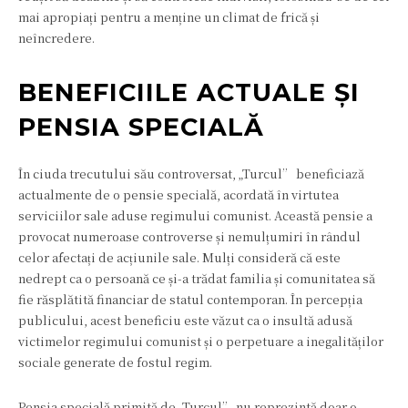
mai apropiați pentru a menține un climat de frică și
neîncredere.
BENEFICIILE ACTUALE ȘI
PENSIA SPECIALĂ
În ciuda trecutului său controversat, „Turcul” beneficiază
actualmente de o pensie specială, acordată în virtutea
serviciilor sale aduse regimului comunist. Această pensie a
provocat numeroase controverse și nemulțumiri în rândul
celor afectați de acțiunile sale. Mulți consideră că este
nedrept ca o persoană ce și-a trădat familia și comunitatea să
fie răsplătită financiar de statul contemporan. În percepția
publicului, acest beneficiu este văzut ca o insultă adusă
victimelor regimului comunist și o perpetuare a inegalităților
sociale generate de fostul regim.
Pensia specială primită de „Turcul” nu reprezintă doar o