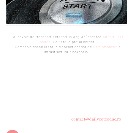
- Ai nevoie de transport aeroport in Anglia? Încearcă
Airport Taxi
London
. Calitate la prețul corect.
- Companie specializata in tranzactionarea de
Criptomonede
si
infrastructura blockchain.
Bine ați venit pe platforma noastră vibrantă de știri și blogging!
Suntem încântați să vă avem alături în această călătorie
captivantă prin lumea informației și a ideilor. Aici, veți
descoperi o comunitate activă și pasionată, gata să exploreze
subiecte variate și să împărtășească perspective diverse.
Contacteaza-ne oricand la adresa:
contact@dailycotcodac.ro