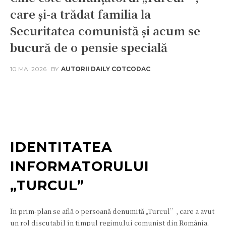
care și-a trădat familia la
Securitatea comunistă și acum se
bucură de o pensie specială
10 MAI 2026
BY
AUTORII DAILY COTCODAC
Facebook
Twitter
Pinterest
W
IDENTITATEA
INFORMATORULUI
„TURCUL”
În prim-plan se află o persoană denumită „Turcul”, care a avut
un rol discutabil în timpul regimului comunist din România.