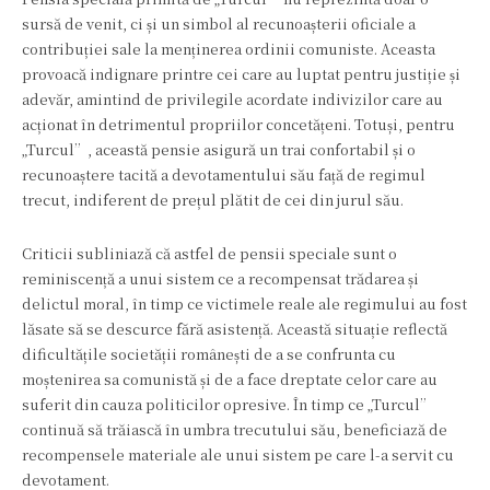
sursă de venit, ci și un simbol al recunoașterii oficiale a
contribuției sale la menținerea ordinii comuniste. Aceasta
provoacă indignare printre cei care au luptat pentru justiție și
adevăr, amintind de privilegile acordate indivizilor care au
acționat în detrimentul propriilor concetățeni. Totuși, pentru
„Turcul”, această pensie asigură un trai confortabil și o
recunoaștere tacită a devotamentului său față de regimul
trecut, indiferent de prețul plătit de cei din jurul său.
Criticii subliniază că astfel de pensii speciale sunt o
reminiscență a unui sistem ce a recompensat trădarea și
delictul moral, în timp ce victimele reale ale regimului au fost
lăsate să se descurce fără asistență. Această situație reflectă
dificultățile societății românești de a se confrunta cu
moștenirea sa comunistă și de a face dreptate celor care au
suferit din cauza politicilor opresive. În timp ce „Turcul”
continuă să trăiască în umbra trecutului său, beneficiază de
recompensele materiale ale unui sistem pe care l-a servit cu
devotament.