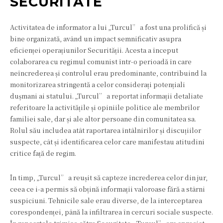
SECURITATE
Activitatea de informator a lui „Turcul” a fost una prolifică și
bine organizată, având un impact semnificativ asupra
eficienței operațiunilor Securității. Acesta a început
colaborarea cu regimul comunist într-o perioadă în care
neîncrederea și controlul erau predominante, contribuind la
monitorizarea stringentă a celor considerați potențiali
dușmani ai statului. „Turcul” a reportat informații detaliate
referitoare la activitățile și opiniile politice ale membrilor
familiei sale, dar și ale altor persoane din comunitatea sa.
Rolul său includea atât raportarea întâlnirilor și discuțiilor
suspecte, cât și identificarea celor care manifestau atitudini
critice față de regim.
În timp, „Turcul” a reușit să capteze încrederea celor din jur,
ceea ce i-a permis să obțină informații valoroase fără a stârni
suspiciuni. Tehnicile sale erau diverse, de la interceptarea
corespondenței, până la infiltrarea în cercuri sociale suspecte.