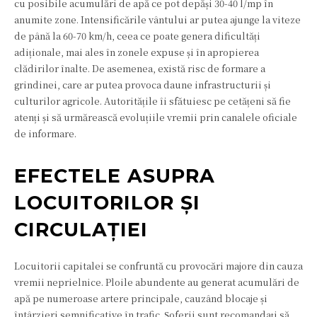
cu posibile acumulări de apă ce pot depăși 30-40 l/mp în
anumite zone. Intensificările vântului ar putea ajunge la viteze
de până la 60-70 km/h, ceea ce poate genera dificultăți
adiționale, mai ales în zonele expuse și în apropierea
clădirilor înalte. De asemenea, există risc de formare a
grindinei, care ar putea provoca daune infrastructurii și
culturilor agricole. Autoritățile îi sfătuiesc pe cetățeni să fie
atenți și să urmărească evoluțiile vremii prin canalele oficiale
de informare.
EFECTELE ASUPRA
LOCUITORILOR ȘI
CIRCULAȚIEI
Locuitorii capitalei se confruntă cu provocări majore din cauza
vremii neprielnice. Ploile abundente au generat acumulări de
apă pe numeroase artere principale, cauzând blocaje și
întârzieri semnificative în trafic. Șoferii sunt recomandați să