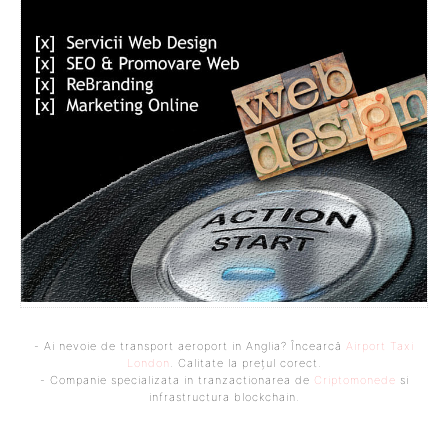
- Ai nevoie de transport aeroport in Anglia? Încearcă
Airport Taxi
London
. Calitate la prețul corect.
- Companie specializata in tranzactionarea de
Criptomonede
si
infrastructura blockchain.