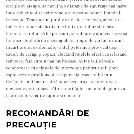
circule cu atenție, să mențină o distanță de siguranță mai mare
între vehicule și să evite zonele cunoscute pentru inundații
frecvente. Transportul public este, de asemenea, afectat, cu
întârzieri raportate la diverse linii de autobuz și tramvai.
Pietonii ar trebui să fie precauți pe trotuarele alunecoase și să
limiteze deplasările neesențiale în timpii de vârf ai furtunii.
În cartierele rezidențiale, vântul puternic a provocat deja
căderi de crengi și copaci, afectând rețelele electrice și lăsând
temporar fără curent mai multe case. Autoritățile locale
colaborează cu echipele de intervenție pentru a soluționa
rapid aceste probleme și a asigura siguranța publicului.
Cetățenii sunt încurajați să raporteze orice incidente sau
obstacole periculoase către autoritățile competente pentru a
facilita intervențiile rapide și eficiente.
RECOMANDĂRI DE
PRECAUȚIE