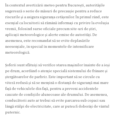
În contextul avertizării meteo pentru București, autoritățile
sugerează o serie de măsuri de precauție pentru a reduce
riscurile și a asigura siguranța cetățenilor. În primul rând, este
esențial ca locuitorii să rămână informați cu privire la evoluția
vremii, folosind surse oficiale precum site-uri de știri,
aplicații meteorologice și alerte emise de autorități. De
asemenea, este recomandat să se evite deplasările
neesențiale, în special în momentele de intensificare
meteorologică.
Șoferii sunt sfătuiți să verifice starea mașinilor înainte de a ieși
pe drum, acordând o atenție specială sistemului de frânare și
ștergătoarelor de parbriz. Este important să se circule cu
viteză redusă și să se mențină o distanță de siguranță mai mare
față de vehiculele din față, pentru a preveni accidentele
cauzate de condițiile alunecoase ale drumului. De asemenea,
conducătorii auto ar trebui să evite parcarea sub copaci sau
lângă stâlpi de electricitate, care ar putea fi doborâți de vântul
puternic.