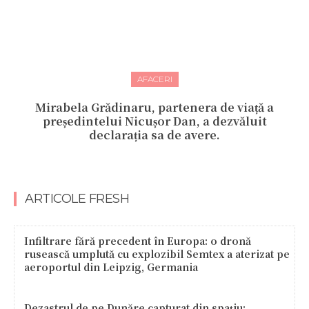
AFACERI
Mirabela Grădinaru, partenera de viață a
președintelui Nicușor Dan, a dezvăluit
declarația sa de avere.
ARTICOLE FRESH
Infiltrare fără precedent în Europa: o dronă
rusească umplută cu explozibil Semtex a aterizat pe
aeroportul din Leipzig, Germania
Dezastrul de pe Dunăre capturat din spațiu: