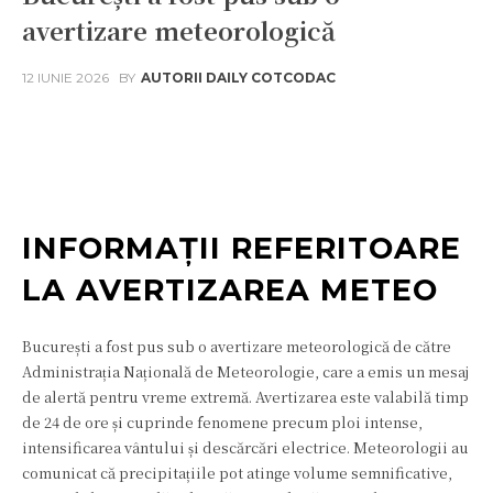
avertizare meteorologică
12 IUNIE 2026
BY
AUTORII DAILY COTCODAC
Facebook
Twitter
Pinterest
W
INFORMAȚII REFERITOARE
LA AVERTIZAREA METEO
București a fost pus sub o avertizare meteorologică de către
Administrația Națională de Meteorologie, care a emis un mesaj
de alertă pentru vreme extremă. Avertizarea este valabilă timp
de 24 de ore și cuprinde fenomene precum ploi intense,
intensificarea vântului și descărcări electrice. Meteorologii au
comunicat că precipitațiile pot atinge volume semnificative,