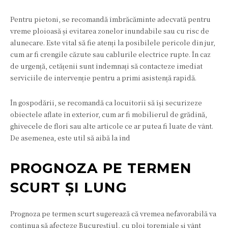
Pentru pietoni, se recomandă îmbrăcăminte adecvată pentru
vreme ploioasă și evitarea zonelor inundabile sau cu risc de
alunecare. Este vital să fie atenți la posibilele pericole din jur,
cum ar fi crengile căzute sau cablurile electrice rupte. În caz
de urgență, cetățenii sunt îndemnați să contacteze imediat
serviciile de intervenție pentru a primi asistență rapidă.
În gospodării, se recomandă ca locuitorii să își securizeze
obiectele aflate în exterior, cum ar fi mobilierul de grădină,
ghivecele de flori sau alte articole ce ar putea fi luate de vânt.
De asemenea, este util să aibă la înd
PROGNOZA PE TERMEN
SCURT ȘI LUNG
Prognoza pe termen scurt sugerează că vremea nefavorabilă va
continua să afecteze Bucureștiul, cu ploi torențiale și vânt