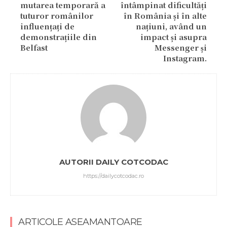
mutarea temporară a
întâmpinat dificultăți
tuturor românilor
în România și în alte
influențați de
națiuni, având un
demonstrațiile din
impact și asupra
Belfast
Messenger și
Instagram.
AUTORII DAILY COTCODAC
https://dailycotcodac.ro
ARTICOLE ASEAMANTOARE