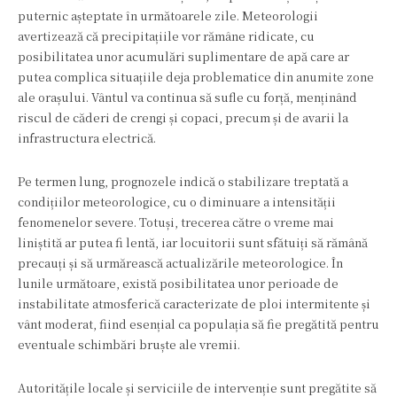
puternic așteptate în următoarele zile. Meteorologii
avertizează că precipitațiile vor rămâne ridicate, cu
posibilitatea unor acumulări suplimentare de apă care ar
putea complica situațiile deja problematice din anumite zone
ale orașului. Vântul va continua să sufle cu forță, menținând
riscul de căderi de crengi și copaci, precum și de avarii la
infrastructura electrică.
Pe termen lung, prognozele indică o stabilizare treptată a
condițiilor meteorologice, cu o diminuare a intensității
fenomenelor severe. Totuși, trecerea către o vreme mai
liniștită ar putea fi lentă, iar locuitorii sunt sfătuiți să rămână
precauți și să urmărească actualizările meteorologice. În
lunile următoare, există posibilitatea unor perioade de
instabilitate atmosferică caracterizate de ploi intermitente și
vânt moderat, fiind esențial ca populația să fie pregătită pentru
eventuale schimbări bruște ale vremii.
Autoritățile locale și serviciile de intervenție sunt pregătite să