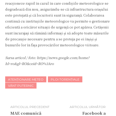
reacționeze rapid în cazul în care condițiile meteorologice se
degradează din nou, asigurându-se că infrastructura orașului
este protejată și că locuitorii sunt în siguranță. Colaborarea
continuă cu instituțiile meteorologice va permite o gestionare
eficientă a oricăror situații de urgență ce pot apărea. Cetățenii
sunt încurajați să rămână informați și să adopte toate măsurile
de precauție necesare pentru a se proteja pe ei înșiși și
bunurile lor în fața provocărilor meteorologice viitoare.
Sursa articol / foto: https://news.google.com/home?
hl=ro&gl=RO&ceid=RO%3Aro
ATENȚIONARE METEO
PLOI TORENȚIALE
VÂNT PUTERNIC
ARTICOLUL PRECEDENT
ARTICOLUL URMĂTOR
MAE comunică
Facebook a