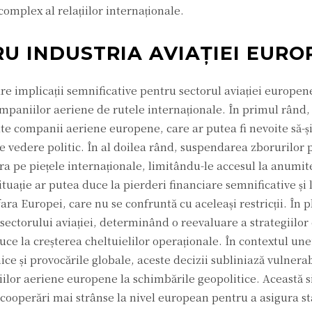
omplex al relațiilor internaționale.
U INDUSTRIA AVIAȚIEI EURO
re implicații semnificative pentru sectorul aviației europen
mpaniilor aeriene de rutele internaționale. În primul rând,
te companii aeriene europene, care ar putea fi nevoite să-ș
de vedere politic. În al doilea rând, suspendarea zborurilor 
 pe piețele internaționale, limitându-le accesul la anumite 
tuație ar putea duce la pierderi financiare semnificative și 
ara Europei, care nu se confruntă cu aceleași restricții. În p
ectorului aviației, determinând o reevaluare a strategiilor 
duce la creșterea cheltuielilor operaționale. În contextul une
ice și provocările globale, aceste decizii subliniază vulnerab
lor aeriene europene la schimbările geopolitice. Această s
ooperări mai strânse la nivel european pentru a asigura sta