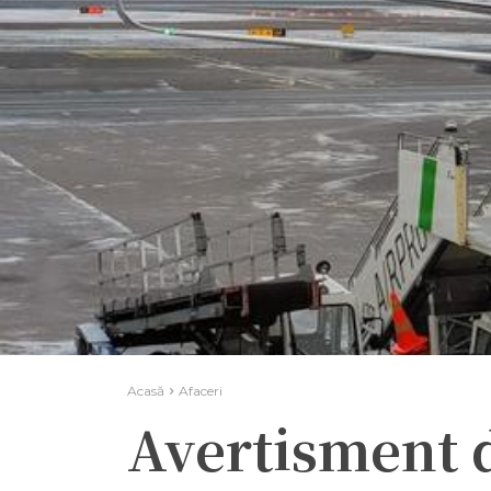
Acasă
Afaceri
Avertisment 