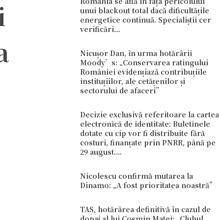
România se află în fața pericolului
i
unui blackout total dacă dificultățile
energetice continuă. Specialiștii cer
verificări…
a
Nicușor Dan, în urma hotărârii
Moody’s: „Conservarea ratingului
României evidențiază contribuțiile
instituțiilor, ale cetățenilor și
sectorului de afaceri”
Decizie exclusivă referitoare la cartea
electronică de identitate: Buletinele
dotate cu cip vor fi distribuite fără
costuri, finanțate prin PNRR, până pe
29 august....
Nicolescu confirmă mutarea la
Dinamo: „A fost prioritatea noastră”
TAS, hotărârea definitivă în cazul de
dopaj al lui Cosmin Matei: „Clubul