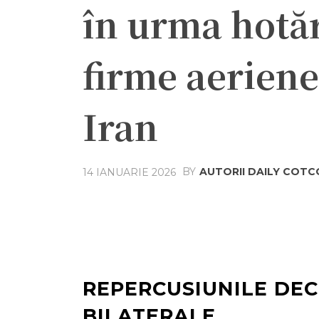
în urma hotăr
firme aeriene 
Iran
BY
AUTORII DAILY COT
14 IANUARIE 2026
Acțiune
Facebook
Twit
REPERCUSIUNILE DEC
BILATERALE