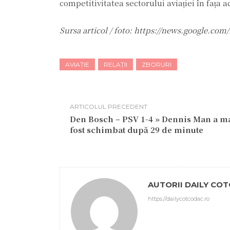
competitivitatea sectorului aviației în fața a
Sursa articol / foto: https://news.google
AVIAȚIE
RELAȚII
ZBORURI
ARTICOLUL PRECEDENT
Den Bosch – PSV 1-4 » Dennis Man a mar
fost schimbat după 29 de minute
AUTORII DAILY CO
https://dailycotcodac.ro