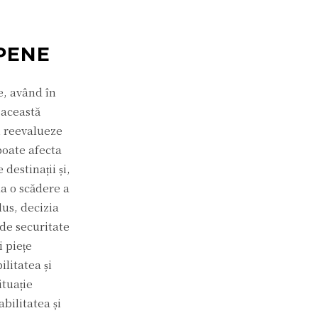
PENE
e, având în
 această
i reevalueze
poate afecta
destinații și,
la o scădere a
lus, decizia
de securitate
i piețe
ilitatea și
ituație
bilitatea și