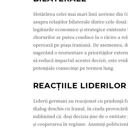
Hotărârea celei mai mari linii aeriene din 
asupra relațiilor bilaterale dintre cele dou
legăturile economice și strategice existente
zborurilor ar putea conduce la o răcire a re
operează pe piața iraniană. De asemenea, de
sugerând o reorientare a priorităților exter
să reducă impactul acestei decizii, este evid
potențiale consecințe pe termen lung.
REACȚIILE LIDERILO
Liderii germani au reacționat cu prudență f
dialog deschis cu Iranul, în ciuda provocări
subliniind că, deși decizia ține de o entitate
și cooperarea în regiune. Anumiți politicieni