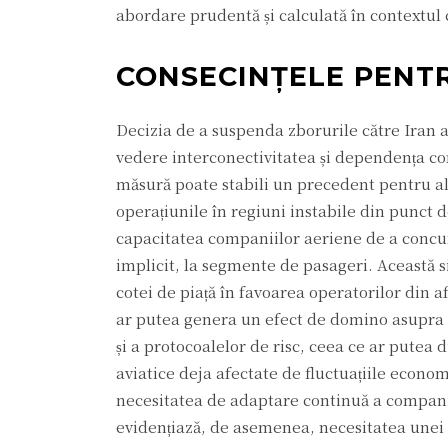
abordare prudentă și calculată în contextul c
CONSECINȚELE PENTR
Decizia de a suspenda zborurile către Iran a
vedere interconectivitatea și dependența co
măsură poate stabili un precedent pentru al
operațiunile în regiuni instabile din punct 
capacitatea companiilor aeriene de a concura
implicit, la segmente de pasageri. Această si
cotei de piață în favoarea operatorilor din af
ar putea genera un efect de domino asupra s
și a protocoalelor de risc, ceea ce ar putea 
aviatice deja afectate de fluctuațiile econom
necesitatea de adaptare continuă a companii
evidențiază, de asemenea, necesitatea unei c