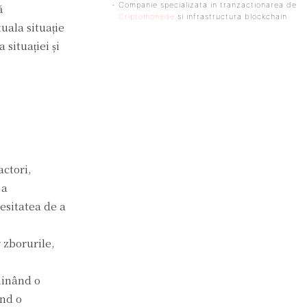
- Companie specializata in tranzactionarea de
ă
Criptomonede
si infrastructura blockchain.
tuala situație
 situației și
actori,
 a
esitatea de a
 zborurile,
rminând o
ând o