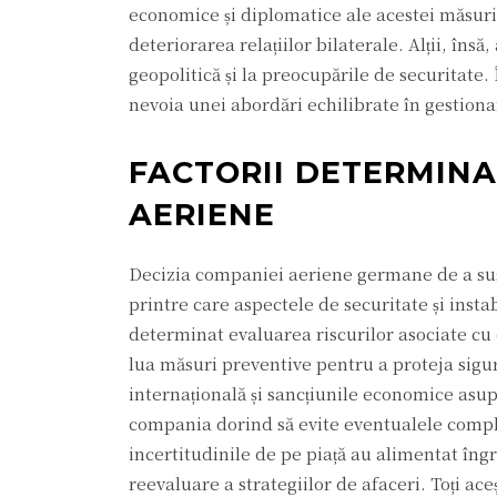
economice și diplomatice ale acestei măsuri,
deteriorarea relațiilor bilaterale. Alții, îns
geopolitică și la preocupările de securitate. 
nevoia unei abordări echilibrate în gestionar
FACTORII DETERMINAN
AERIENE
Decizia companiei aeriene germane de a susp
printre care aspectele de securitate și insta
determinat evaluarea riscurilor asociate cu
lua măsuri preventive pentru a proteja sigu
internațională și sancțiunile economice asu
compania dorind să evite eventualele complica
incertitudinile de pe piață au alimentat îngr
reevaluare a strategiilor de afaceri. Toți ace