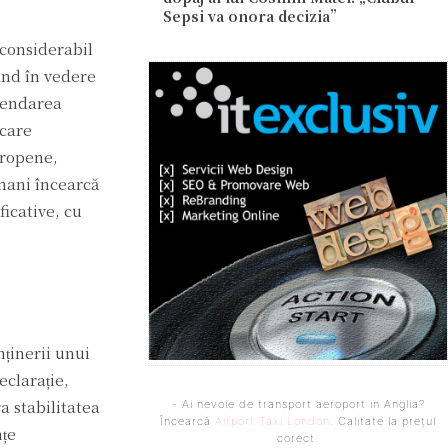
Sepsi va onora decizia”
 considerabil
ând în vedere
spendarea
 care
uropene,
rmani încearcă
ficative, cu
ținerii unui
eclarație,
a stabilitatea
- Ai nevoie de transport aeroport in Anglia?
Încearcă
Airport Taxi London
. Calitate la prețul
nțe
corect.