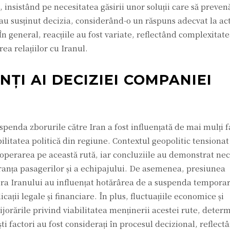
 insistând pe necesitatea găsirii unor soluții care să preven
ă, au susținut decizia, considerând-o un răspuns adecvat la ac
În general, reacțiile au fost variate, reflectând complexitatea
ea relațiilor cu Iranul.
ȚI AI DECIZIEI COMPANIEI
enda zborurile către Iran a fost influențată de mai mulți f
bilitatea politică din regiune. Contextul geopolitic tensionat
 operarea pe această rută, iar concluziile au demonstrat nec
ranța pasagerilor și a echipajului. De asemenea, presiunea
pra Iranului au influențat hotărârea de a suspenda temporar
ții legale și financiare. În plus, fluctuațiile economice și
ijorările privind viabilitatea menținerii acestei rute, dete
ști factori au fost considerați în procesul decizional, reflect