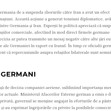
Germania de a suspenda zborurile către Iran a avut un efect
ă națiuni. Această acțiune a generat tensiuni diplomatice, av
 între Germania și Iran. Experții în politică apreciază că su
lațiilor comerciale, afectând în mod direct firmele germane
cizia ar putea transmite un mesaj negativ către alte țări e
ne ale Germaniei în raport cu Iranul. În timp ce oficialii ge
ent că repercusiunile asupra relațiilor bilaterale sunt semni
R GERMANI
ață de decizia companiei aeriene, subliniind importanța men
lor actuale. Ministerul Afacerilor Externe german a emis o d
 privată, guvernul se menține angajat în eforturile de a păstr
 și-au exprimat îngrijorările cu privire la posibilele conseci