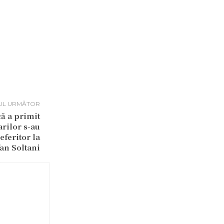
UL URMĂTOR
ă a primit
arilor s-au
feritor la
an Soltani