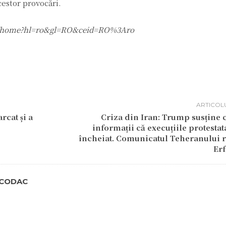
cestor provocări.
.com/home?hl=ro&gl=RO&ceid=RO%3Aro
ARTICOL
cat și a
Criza din Iran: Trump susține c
informații că execuțiile protestat
încheiat. Comunicatul Teheranului re
Erf
TCODAC