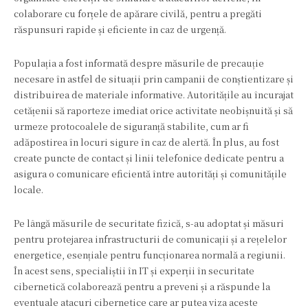
colaborare cu forțele de apărare civilă, pentru a pregăti
răspunsuri rapide și eficiente în caz de urgență.
Populația a fost informată despre măsurile de precauție
necesare în astfel de situații prin campanii de conștientizare și
distribuirea de materiale informative. Autoritățile au încurajat
cetățenii să raporteze imediat orice activitate neobișnuită și să
urmeze protocoalele de siguranță stabilite, cum ar fi
adăpostirea în locuri sigure în caz de alertă. În plus, au fost
create puncte de contact și linii telefonice dedicate pentru a
asigura o comunicare eficientă între autorități și comunitățile
locale.
Pe lângă măsurile de securitate fizică, s-au adoptat și măsuri
pentru protejarea infrastructurii de comunicații și a rețelelor
energetice, esențiale pentru funcționarea normală a regiunii.
În acest sens, specialiștii în IT și experții în securitate
cibernetică colaborează pentru a preveni și a răspunde la
eventuale atacuri cibernetice care ar putea viza aceste