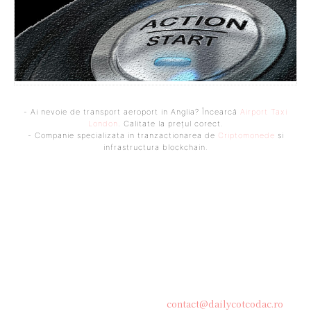
- Ai nevoie de transport aeroport in Anglia? Încearcă
Airport Taxi
London
. Calitate la prețul corect.
- Companie specializata in tranzactionarea de
Criptomonede
si
infrastructura blockchain.
Bine ați venit pe platforma noastră vibrantă de știri și blogging!
Suntem încântați să vă avem alături în această călătorie
captivantă prin lumea informației și a ideilor. Aici, veți
descoperi o comunitate activă și pasionată, gata să exploreze
subiecte variate și să împărtășească perspective diverse.
Contacteaza-ne oricand la adresa:
contact@dailycotcodac.ro