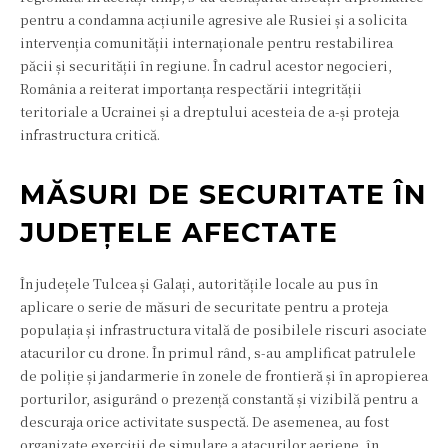
pentru a condamna acțiunile agresive ale Rusiei și a solicita
intervenția comunității internaționale pentru restabilirea
păcii și securității în regiune. În cadrul acestor negocieri,
România a reiterat importanța respectării integrității
teritoriale a Ucrainei și a dreptului acesteia de a-și proteja
infrastructura critică.
MĂSURI DE SECURITATE ÎN
JUDEȚELE AFECTATE
În județele Tulcea și Galați, autoritățile locale au pus în
aplicare o serie de măsuri de securitate pentru a proteja
populația și infrastructura vitală de posibilele riscuri asociate
atacurilor cu drone. În primul rând, s-au amplificat patrulele
de poliție și jandarmerie în zonele de frontieră și în apropierea
porturilor, asigurând o prezență constantă și vizibilă pentru a
descuraja orice activitate suspectă. De asemenea, au fost
organizate exerciții de simulare a atacurilor aeriene, în