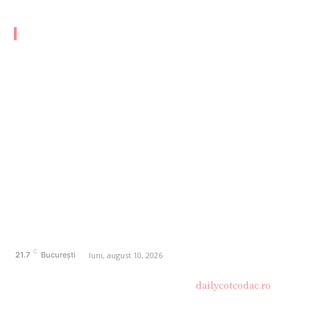
CATEGORII FRESH
AFACERI
1177
SANATATE / HOBBY
20
AUTO
20
ENTERTAINMENT
16
HOME & DECO
14
FASHION
13
Politică de confidențialitate
Contact dailycotcodac.ro
Politica de cookies (GDPR)
C
luni, august 10, 2026
21.7
București
© Acest site este creat si administrat de
dailycotcodac.ro
.
Toate drepturile rezervate.