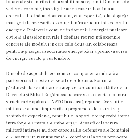
bilaterale și contribuind la stabilitatea regiunii. Din punct de
vedere economic, investițiile americane în România au
crescut, aducând nu doar capital, ci și expertiză tehnologică și
managerială necesară dezvoltării infrastructurii și sectorului
energetic. Proiectele comune în domeniul energiei nucleare
civile și al gazelor naturale lichefiate reprezintă exemple
concrete ale modului în care cele două țări colaborează
pentru a-și asigura securitatea energetică și a promova surse
de energie curate și sustenabile.
Dincolo de aspectele economice, componenta militară a
parteneriatului este deosebit de relevantă. România
găzduiește baze militare strategice, precum facilitățile de la
Deveselu și Mihail Kogălniceanu, care sunt esențiale pentru
structura de apărare a NATO în această regiune. Exercițiile
militare comune, împreună cu programele de instruire și
schimb de experiență, contribuie la spori interoperabilitatea
între forțele armate ale ambelor țări. Această colaborare
militară întărește nu doar capacitățile defensive ale României,
ci și asigură un răspuns rapid și coordonat la orice provocare