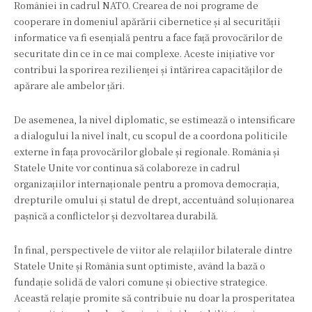
României în cadrul NATO. Crearea de noi programe de
cooperare în domeniul apărării cibernetice și al securității
informatice va fi esențială pentru a face față provocărilor de
securitate din ce în ce mai complexe. Aceste inițiative vor
contribui la sporirea rezilienței și întărirea capacităților de
apărare ale ambelor țări.
De asemenea, la nivel diplomatic, se estimează o intensificare
a dialogului la nivel înalt, cu scopul de a coordona politicile
externe în fața provocărilor globale și regionale. România și
Statele Unite vor continua să colaboreze în cadrul
organizațiilor internaționale pentru a promova democrația,
drepturile omului și statul de drept, accentuând soluționarea
pașnică a conflictelor și dezvoltarea durabilă.
În final, perspectivele de viitor ale relațiilor bilaterale dintre
Statele Unite și România sunt optimiste, având la bază o
fundație solidă de valori comune și obiective strategice.
Această relație promite să contribuie nu doar la prosperitatea