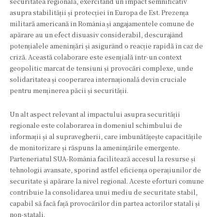
securitatea regională, exercitând un impact semnificativ
asupra stabilității și protecției în Europa de Est. Prezența
militară americană în România și angajamentele comune de
apărare au un efect disuasiv considerabil, descurajând
potențialele amenințări și asigurând o reacție rapidă în caz de
criză. Această colaborare este esențială într-un context
geopolitic marcat de tensiuni și provocări complexe, unde
solidaritatea și cooperarea internațională devin cruciale
pentru menținerea păcii și securității.
Un alt aspect relevant al impactului asupra securității
regionale este colaborarea în domeniul schimbului de
informații și al supravegherii, care îmbunătățește capacitățile
de monitorizare și răspuns la amenințările emergente.
Parteneriatul SUA-România facilitează accesul la resurse și
tehnologii avansate, sporind astfel eficiența operațiunilor de
securitate și apărare la nivel regional. Aceste eforturi comune
contribuie la consolidarea unui mediu de securitate stabil,
capabil să facă față provocărilor din partea actorilor statali și
non-statali.