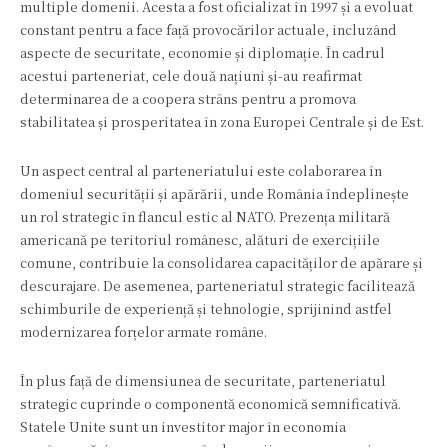
multiple domenii. Acesta a fost oficializat în 1997 și a evoluat
constant pentru a face față provocărilor actuale, incluzând
aspecte de securitate, economie și diplomație. În cadrul
acestui parteneriat, cele două națiuni și-au reafirmat
determinarea de a coopera strâns pentru a promova
stabilitatea și prosperitatea în zona Europei Centrale și de Est.
Un aspect central al parteneriatului este colaborarea în
domeniul securității și apărării, unde România îndeplinește
un rol strategic în flancul estic al NATO. Prezența militară
americană pe teritoriul românesc, alături de exercițiile
comune, contribuie la consolidarea capacităților de apărare și
descurajare. De asemenea, parteneriatul strategic facilitează
schimburile de experiență și tehnologie, sprijinind astfel
modernizarea forțelor armate române.
În plus față de dimensiunea de securitate, parteneriatul
strategic cuprinde o componentă economică semnificativă.
Statele Unite sunt un investitor major în economia